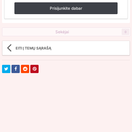
Prisijunkite dabar
Sekėjai
0
EITI Į TEMŲ SĄRAŠĄ