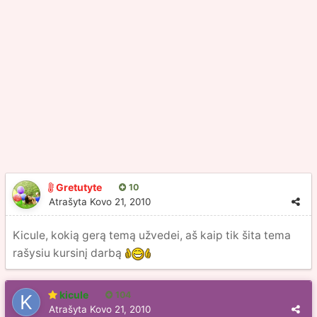
Gretutyte
10
Atrašyta
Kovo 21, 2010
Kicule, kokią gerą temą užvedei, aš kaip tik šita tema
rašysiu kursinį darbą
kicule
104
Atrašyta
Kovo 21, 2010