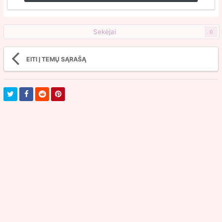
Sekėjai
0
EITI Į TEMŲ SĄRAŠĄ