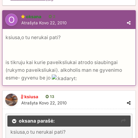
oksana
2
Atrašyta
Kovo 22, 2010
ksiusa,o tu nerukai pati?
is tikruju kai kurie paveiksliukai atrodo siaubingai
(rukymo paveiksliukai). alkoholis man ne gyvenimo
esme- gyvenu be jo
ksiusa
13
Atrašyta
Kovo 22, 2010
oksana parašė:
ksiusa,o tu nerukai pati?