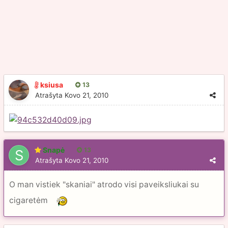
ksiusa
13
Atrašyta
Kovo 21, 2010
Snapė
13
Atrašyta
Kovo 21, 2010
O man vistiek "skaniai" atrodo visi paveiksliukai su
cigaretėm