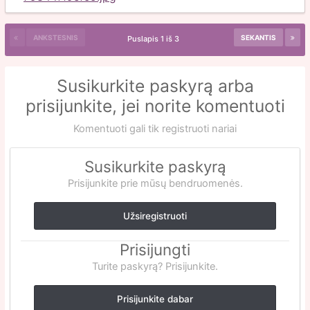
ANKSTESNIS
SEKANTIS
Puslapis 1 iš 3
Susikurkite paskyrą arba
prisijunkite, jei norite komentuoti
Komentuoti gali tik registruoti nariai
Susikurkite paskyrą
Prisijunkite prie mūsų bendruomenės.
Užsiregistruoti
Prisijungti
Turite paskyrą? Prisijunkite.
Prisijunkite dabar