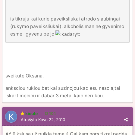
is tikruju kai kurie paveiksliukai atrodo siaubingai
(rukymo paveiksliukai). alkoholis man ne gyvenimo
esme- gyvenu be jo
sveikute Oksana.
anksciou rukiou,bet kai suzinojou kad esu nescia,tai
iskart meciou ir dabar 3 metai kaip nerukou.
kicule
104
Atrašyta
Kovo 22, 2010
Ačiū ksiusa už puikia temą :) Gal kam nors tikrai padės