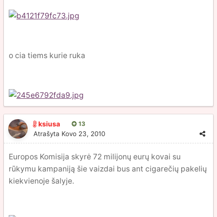
o cia tiems kurie ruka
ksiusa
13
Atrašyta
Kovo 23, 2010
Europos Komisija skyrė 72 milijonų eurų kovai su
rūkymu kampaniją šie vaizdai bus ant cigarečių pakelių
kiekvienoje šalyje.