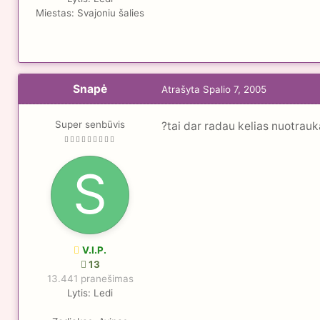
Miestas:
Svajoniu šalies
Snapė
Atrašyta
Spalio 7, 2005
Super senbūvis
?tai dar radau kelias nuotrau
V.I.P.
13
13.441 pranešimas
Lytis:
Ledi