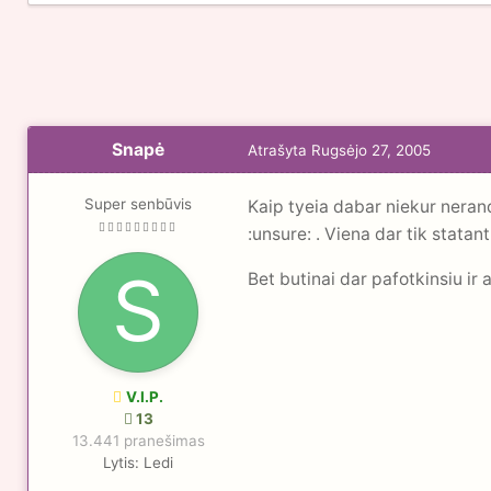
Snapė
Atrašyta
Rugsėjo 27, 2005
Super senbūvis
Kaip tyeia dabar niekur nerand
:unsure: . Viena dar tik statant
Bet butinai dar pafotkinsiu ir a
V.I.P.
13
13.441 pranešimas
Lytis:
Ledi