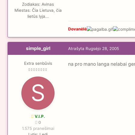
Zodiakas:
Avinas
Miestas:
Čia Lietuva, čia
lietūs lyja...
Dovanėlė
simple_girl
Atrašyta
Rugsėjo 28, 2005
Extra senbūvis
na pro mano langa nelabai ger
V.I.P.
0
1.575 pranešimai
Lytis:
Ledi