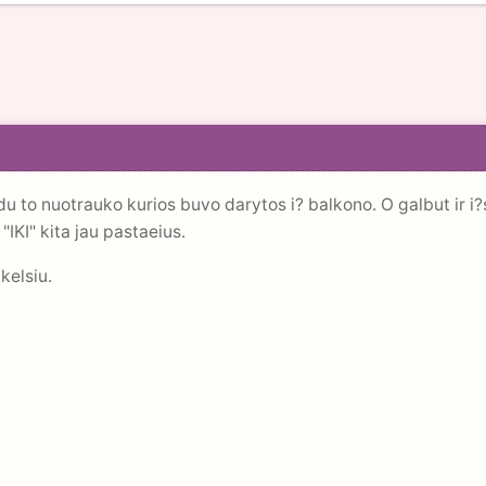
u to nuotrauko kurios buvo darytos i? balkono. O galbut ir i
 "IKI" kita jau pastaeius.
kelsiu.