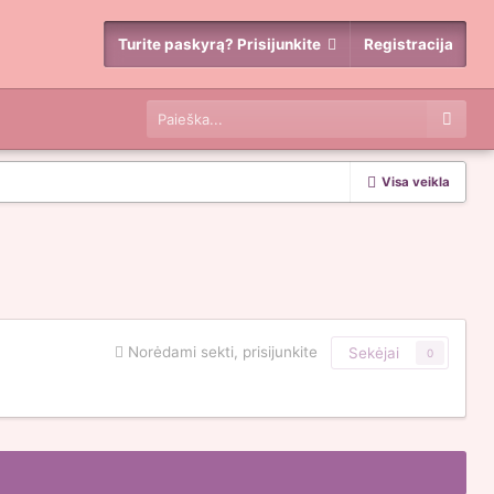
Turite paskyrą? Prisijunkite
Registracija
Visa veikla
Norėdami sekti, prisijunkite
Sekėjai
0