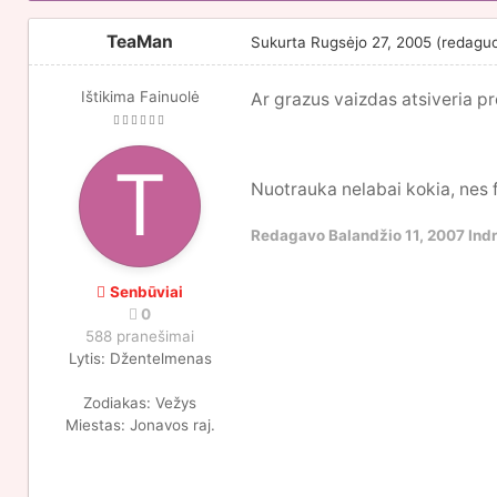
TeaMan
Sukurta
Rugsėjo 27, 2005
(redagu
Ištikima Fainuolė
Ar grazus vaizdas atsiveria p
Nuotrauka nelabai kokia, nes 
Redagavo
Balandžio 11, 2007
Ind
Senbūviai
0
588 pranešimai
Lytis:
Džentelmenas
Zodiakas:
Vežys
Miestas:
Jonavos raj.