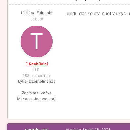
Ištikima Fainuolė
Idedu dar keleta nuotraukyciu
Senbūviai
0
588 pranešimai
Lytis:
Džentelmenas
Zodiakas:
Vežys
Miestas:
Jonavos raj.
simple_girl
Atrašyta
Spalio 16, 2005