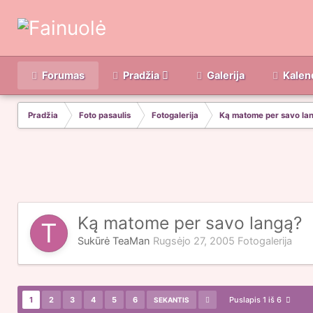
Forumas
Pradžia
Galerija
Kalen
Pradžia
Foto pasaulis
Fotogalerija
Ką matome per savo la
Ką matome per savo langą?
Sukūrė
TeaMan
Rugsėjo 27, 2005
Fotogalerija
1
2
3
4
5
6
Puslapis 1 iš 6
SEKANTIS