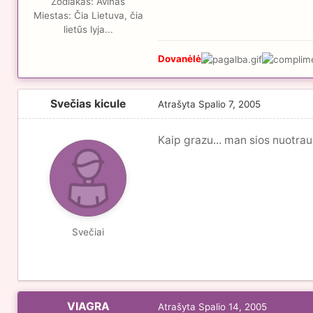
Zodiakas:
Avinas
Miestas:
Čia Lietuva, čia
lietūs lyja...
Dovanėlė
Svečias kicule
Atrašyta
Spalio 7, 2005
Kaip grazu... man sios nuotrau
Svečiai
VIAGRA
Atrašyta
Spalio 14, 2005