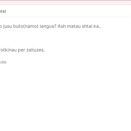
ota)
ro jusu buto(namo) langus? Ash matau shtai ka..
fotkinau per zaliuzes.
rute