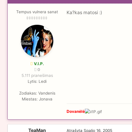
Tempus vulnera sanat
Ka?kas matosi :)
V.I.P.
0
5.111 pranešimas
Lytis:
Ledi
Zodiakas:
Vandenis
Miestas:
Jonava
Dovanėlė
TeaMan
Atrašyta
Spalio 16, 2005