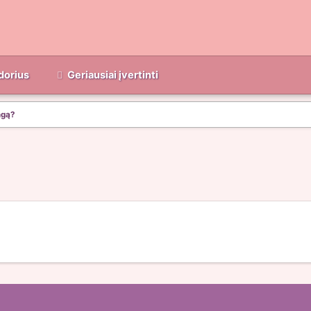
dorius
Geriausiai įvertinti
ngą?