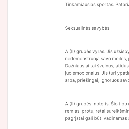
Tinkamiausias sportas. Pataria
Seksualinės savybės.
A (II) grupės vyras. Jis užsisp
nedemonstruoja savo meilės, pa
Dažniausiai tai švelnus, atidu
juo emocionalus. Jis turi ypat
arba, priešingai, ignoruos savo
A (II) grupės moteris. Šio tipo 
remiasi protu, retai sureikšmina
pagrįstai gali būti vadinamas 