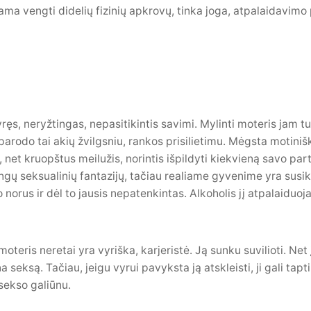
ma vengti didelių fizinių apkrovų, tinka joga, atpalaidavimo
yręs, neryžtingas, nepasitikintis savimi. Mylinti moteris jam tur
rodo tai akių žvilgsniu, rankos prisilietimu. Mėgsta motiniš
s, net kruopštus meilužis, norintis išpildyti kiekvieną savo pa
ingų seksualinių fantazijų, tačiau realiame gyvenime yra susik
 norus ir dėl to jausis nepatenkintas. Alkoholis jį atpalaiduoja
moteris neretai yra vyriška, karjeristė. Ją sunku suvilioti. Net 
 seksą. Tačiau, jeigu vyrui pavyksta ją atskleisti, ji gali tapti 
sekso galiūnu.