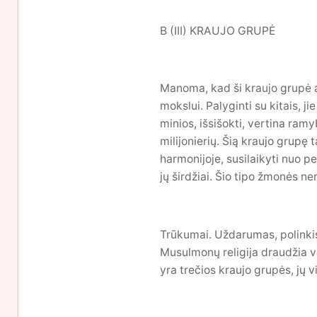
B (III) KRAUJO GRUPĖ
Manoma, kad ši kraujo grupė at
mokslui. Palyginti su kitais, ji
minios, išsišokti, vertina ram
milijonierių. Šią kraujo grupę 
harmonijoje, susilaikyti nuo p
jų širdžiai. Šio tipo žmonės ner
Trūkumai. Uždarumas, polinkis
Musulmonų religija draudžia va
yra trečios kraujo grupės, jų v