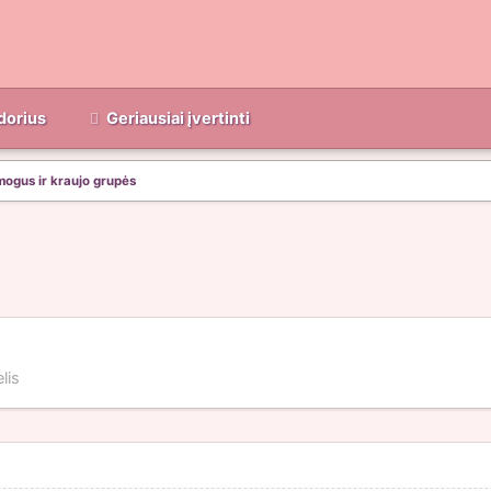
dorius
Geriausiai įvertinti
ogus ir kraujo grupės
lis