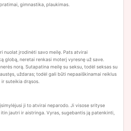
 pratimai, gimnastika, plaukimas.
i nuolat įrodinėti savo meilę. Pats atvirai
ką globą, neretai renkasi moterį vyresnę už save.
rtnerės norą. Sutapatina meilę su seksu, todėl seksas su
austęs, uždaras; todėl gali būti nepaaiškinamai reiklus
 ir suteikia drąsos.
įsimylėjusi ji to atvirai neparodo. Ji visose srityse
itin jautri ir aistringa. Vyras, sugebantis ją patenkinti,