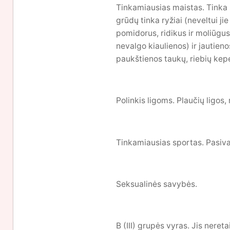
Tinkamiausias maistas. Tinka s
grūdų tinka ryžiai (neveltui j
pomidorus, ridikus ir moliūgus
nevalgo kiaulienos) ir jautien
paukštienos taukų, riebių kepe
Polinkis ligoms. Plaučių ligos,
Tinkamiausias sportas. Pasiva
Seksualinės savybės.
B (III) grupės vyras. Jis neret