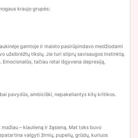
žmogaus kraujo grupės:
 laukinėje gamtoje ir maisto pasirūpindavo medžiodami
vo užsibrėžtų tikslų. Jie turi stiprų savisaugos instinktą.
is. Emocionalūs, tačiau retai išgyvena depresiją,
abai pavydūs, ambiciški, nepakeliantys kitų kritikos.
 mažiau – kiaulieną ir žąsieną. Mat toks buvo
atartina valgyti žirnių, pupelių, grūdų, kuriuos