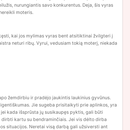
ilužis, nurungiantis savo konkurentus. Deja, šis vyras
ereikli moteris.
kęsti, kai jos mylimas vyras bent atsitiktinai žvilgteri į
 aistra neturi ribų. Vyrui, vedusiam tokią moterį, niekada
o žemdirbiu ir pradėjo jaukintis laukinius gyvūnus.
gentiškumas. Jie sugeba prisitaikyti prie aplinkos, yra
 jei kada išsprūsta jų susikaupęs pyktis, gali būti
, dirbti kartu su bendraminčiais. Jei vis dėlto dirba
s situacijos. Neretai visą darbą gali užsiversti ant