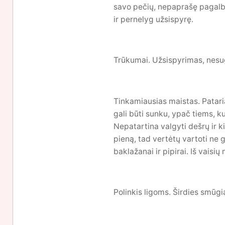
savo pečių, nepaprašę pagalbo
ir pernelyg užsispyrę.
Trūkumai. Užsispyrimas, nesuge
Tinkamiausias maistas. Pataria
gali būti sunku, ypač tiems, ku
Nepatartina valgyti dešrų ir ki
pieną, tad vertėtų vartoti ne 
baklažanai ir pipirai. Iš vaisi
Polinkis ligoms. Širdies smūgi