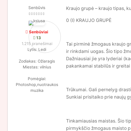
Senbūvis
Kraujo grupė – kraujo tipas, 
0 (I) KRAUJO GRUPĖ
Senbūviai
13
Tai pirminė žmogaus kraujo gr
1.215 pranešimai
Lytis:
Ledi
ir rinkdami uogas. Šio tipo žmo
Dažniausiai jie yra lyderiai (k
Zodiakas:
Ožiaragis
pakankamai stabilūs ir greitai
Miestas:
vilnius
Pomėgiai:
Photoshop,nuotraukos
Trūkumai. Gali pernelyg drasti
muzika
Sunkiai prisitaiko prie naujų 
Tinkamiausias maistas. Šio ti
pirmykščio žmogaus maisto pasi