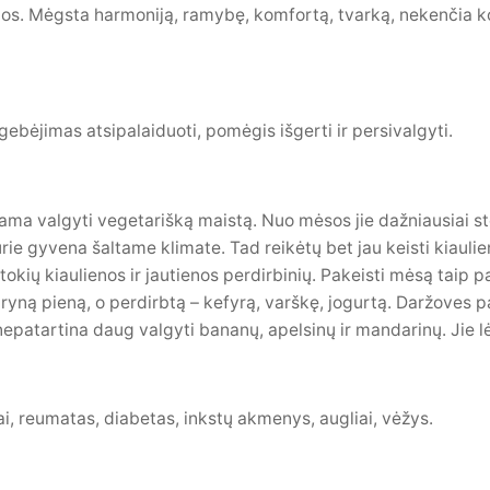
s. Mėgsta harmoniją, ramybę, komfortą, tvarką, nekenčia konfl
bėjimas atsipalaiduoti, pomėgis išgerti ir persivalgyti.
ma valgyti vegetarišką maistą. Nuo mėsos jie dažniausiai stor
rie gyvena šaltame klimate. Tad reikėtų bet jau keisti kiaulie
tokių kiaulienos ir jautienos perdirbinių. Pakeisti mėsą taip p
gryną pieną, o perdirbtą – kefyrą, varškę, jogurtą. Daržoves pa
ų nepatartina daug valgyti bananų, apelsinų ir mandarinų. Jie 
ai, reumatas, diabetas, inkstų akmenys, augliai, vėžys.