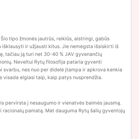
io tipo žmonės jautrūs, reiklūs, aistringi, gabūs
išklausyti ir užjausti kitus. Jie nemėgsta išsiskirti iš
upę, tačiau ją turi net 30-40 % JAV gyvenančių
monių. Neveltui Rytų filosofija pataria gyventi
ai svarbu, nes nuo per didelė įtampa ir apkrova kenkia
Jie visada elgiasi taip, kaip patys nusprendžia.
ais pervirsta į nesaugumo ir vienatvės baimės jausmą.
turi racionalų pamatą. Mat dauguma Rytų šalių gyventojų