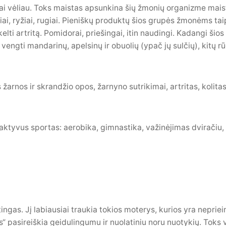
i vėliau. Toks maistas apsunkina šių žmonių organizme maisti
ikiai, ryžiai, rugiai. Pieniškų produktų šios grupės žmonėms t
ukelti artritą. Pomidorai, priešingai, itin naudingi. Kadangi 
engti mandarinų, apelsinų ir obuolių (ypač jų sulčių), kitų rū
 žarnos ir skrandžio opos, žarnyno sutrikimai, artritas, kolitas
aktyvus sportas: aerobika, gimnastika, važinėjimas dviračiu
ntingas. Jį labiausiai traukia tokios moterys, kurios yra neprie
s“ pasireiškia geidulingumu ir nuolatiniu noru nuotykių. Toks 