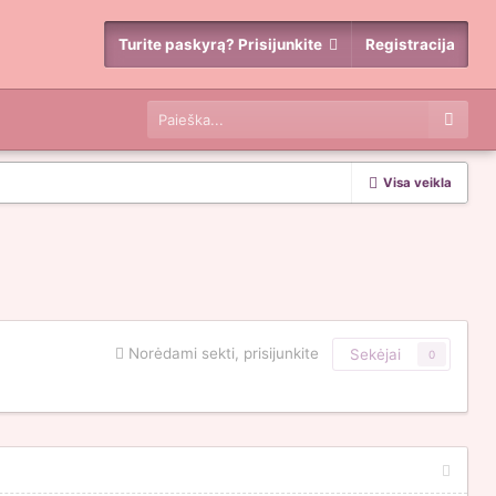
Turite paskyrą? Prisijunkite
Registracija
Visa veikla
Norėdami sekti, prisijunkite
Sekėjai
0