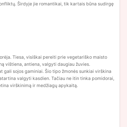
iktų. Širdyje jie romantikai, tik kartais būna sudirgę
ėja. Tiesa, visiškai pereiti prie vegetariško maisto
ną vištiena, antiena, valgyti daugiau žuvies.
at gali sojos gaminiai. Šio tipo žmonės sunkiai virškina
tartina valgyti kasdien. Tačiau ne itin tinka pomidorai,
lėtina virškinimą ir medžiagų apykaitą.