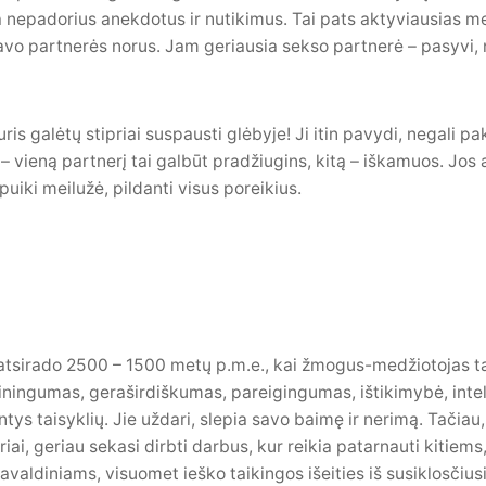
ia nepadorius anekdotus ir nutikimus. Tai pats aktyviausias me
vo partnerės norus. Jam geriausia sekso partnerė – pasyvi, n
kuris galėtų stipriai suspausti glėbyje! Ji itin pavydi, negali pa
sui – vieną partnerį tai galbūt pradžiugins, kitą – iškamuos. Jos
 puiki meilužė, pildanti visus poreikius.
tsirado 2500 – 1500 metų p.m.e., kai žmogus-medžiotojas tap
ningumas, geraširdiškumas, pareigingumas, ištikimybė, inteli
antys taisyklių. Jie uždari, slepia savo baimę ir nerimą. Tačiau,
iai, geriau sekasi dirbti darbus, kur reikia patarnauti kitiems
aldiniams, visuomet ieško taikingos išeities iš susiklosčiusio