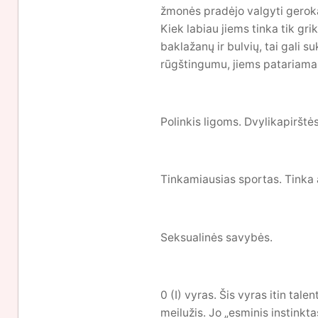
žmonės pradėjo valgyti geroka
Kiek labiau jiems tinka tik gr
baklažanų ir bulvių, tai gali s
rūgštingumu, jiems patariama v
Polinkis ligoms. Dvylikapirštės
Tinkamiausias sportas. Tinka 
Seksualinės savybės.
0 (I) vyras. Šis vyras itin tale
meilužis. Jo „esminis instinkta