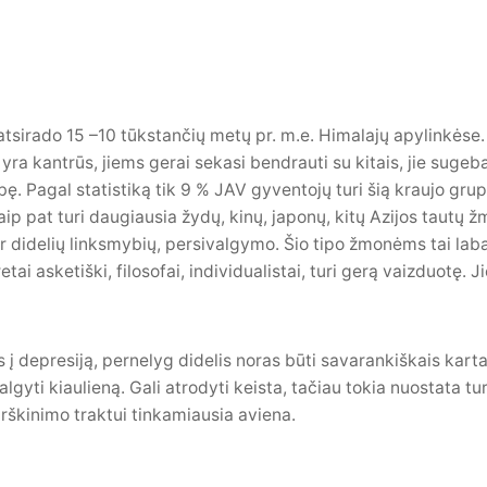
sirado 15 –10 tūkstančių metų pr. m.e. Himalajų apylinkėse. Š
e yra kantrūs, jiems gerai sekasi bendrauti su kitais, jie sugeba 
ybę. Pagal statistiką tik 9 % JAV gyventojų turi šią kraujo gr
taip pat turi daugiausia žydų, kinų, japonų, kitų Azijos tautų ž
er didelių linksmybių, persivalgymo. Šio tipo žmonėms tai lab
etai asketiški, filosofai, individualistai, turi gerą vaizduotę. 
 į depresiją, pernelyg didelis noras būti savarankiškais kart
lgyti kiaulieną. Gali atrodyti keista, tačiau tokia nuostata 
irškinimo traktui tinkamiausia aviena.