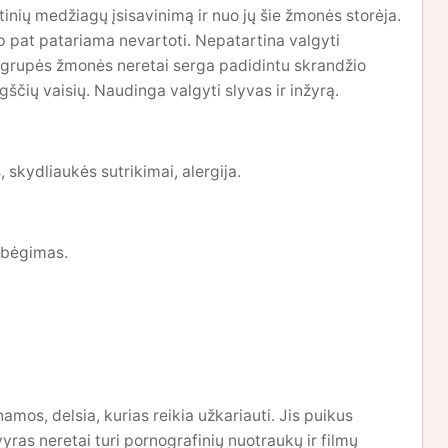
nių medžiagų įsisavinimą ir nuo jų šie žmonės storėja.
aip pat patariama nevartoti. Nepatartina valgyti
šios grupės žmonės neretai serga padidintu skrandžio
gščių vaisių. Naudinga valgyti slyvas ir inžyrą.
, skydliaukės sutrikimai, alergija.
, bėgimas.
inamos, delsia, kurias reikia užkariauti. Jis puikus
vyras neretai turi pornografinių nuotraukų ir filmų