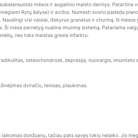
ubalansuotas mėsos ir augalinio maisto derinys. Patartina ven
ie mėgiami Rytų šalyse) ir avižos. Numesti svorio padeda pien
. Naudingi visi vaisiai, išskyrus granatus ir churmą. Iš mėsos
os. Ši mėsa pernelyg nualina imuninę sistemą. Patariama valgyti
nėlių, nes toks maistas gresia infarktu.
 radikulitas, osteochondrozė, depresija, nuovargis, imuniteto su
žinėjimas dviračiu, tenisas, plaukimas.
ai laikomas donžuanu, tačiau pats savęs tokiu nelaiko. Jis mėgs