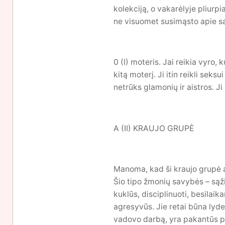
kolekciją, o vakarėlyje pliurp
ne visuomet susimąsto apie sa
0 (I) moteris. Jai reikia vyro, 
kitą moterį. Ji itin reikli sek
netrūks glamonių ir aistros. Ji
A (II) KRAUJO GRUPĖ
Manoma, kad ši kraujo grupė a
Šio tipo žmonių savybės – sąži
kuklūs, disciplinuoti, besilaik
agresyvūs. Jie retai būna lyder
vadovo darbą, yra pakantūs pav