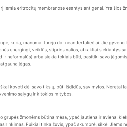
kurį lemia eritrocitų membranose esantys antigenai. Yra šios 
upė, kurią, manoma, turėjo dar neandertaliečiai. Jie gyveno
nės energingi, veiklūs, stiprios valios, atkakliai siekiantys sa
ad ir neformalūs) arba siekia tokiais būti, pasitiki savo jėgom
 atgauna jėgas.
škai kovoti dėl savo tikslų, būti išdidūs, savimylos. Neretai l
gyvenimo sąlygų ir kitokios mitybos.
po grupės žmonėms būtina mėsa, ypač jautiena ir aviena, kiek
rinkimas. Puikiai tinka žuvis, ypač skumbrė, silkė. Jiems nep