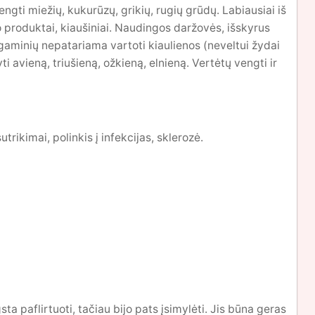
gti miežių, kukurūzų, grikių, rugių grūdų. Labiausiai iš
o produktai, kiaušiniai. Naudingos daržovės, išskyrus
 gaminių nepatariama vartoti kiaulienos (neveltui žydai
 avieną, triušieną, ožkieną, elnieną. Vertėtų vengti ir
trikimai, polinkis į infekcijas, sklerozė.
ta paflirtuoti, tačiau bijo pats įsimylėti. Jis būna geras