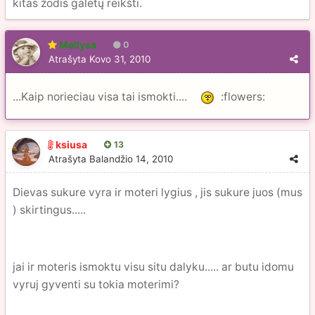
kitas žodis galėtų reikšti.
Mellysa
0
Atrašyta
Kovo 31, 2010
...Kaip norieciau visa tai ismokti....
:flowers:
ksiusa
13
Atrašyta
Balandžio 14, 2010
Dievas sukure vyra ir moteri lygius , jis sukure juos (mus
) skirtingus.....
jai ir moteris ismoktu visu situ dalyku..... ar butu idomu
vyruj gyventi su tokia moterimi?