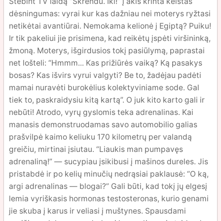
Stebint TV laidą “Skrendu. Iki!” į akis krinta keistas
dėsningumas: vyrai kur kas dažniau nei moterys ryžtasi
netikėtai avantiūrai. Nemokama kelionė į Egiptą? Puiku!
Ir tik pakeliui jie prisimena, kad reikėtų įspėti viršininką,
žmoną. Moterys, išgirdusios tokį pasiūlymą, paprastai
net lošteli: “Hmmm... Kas prižiūrės vaiką? Ką pasakys
bosas? Kas išvirs vyrui valgyti? Be to, žadėjau padėti
mamai nuravėti burokėlius kolektyviniame sode. Gal
tiek to, paskraidysiu kitą kartą”. O juk kito karto gali ir
nebūti! Atrodo, vyrų gyslomis teka adrenalinas. Kai
manasis demonstruodamas savo automobilio galias
prašvilpė kaimo keliuku 170 kilometrų per valandą
greičiu, mirtinai įsiutau. “Liaukis man pumpavęs
adrenaliną!” — sucypiau įsikibusi į mašinos dureles. Jis
pristabdė ir po kelių minučių nedrąsiai paklausė: “O ką,
argi adrenalinas — blogai?” Gali būti, kad tokį jų elgesį
lemia vyriškasis hormonas testosteronas, kurio genami
jie skuba į karus ir veliasi į muštynes. Spausdami