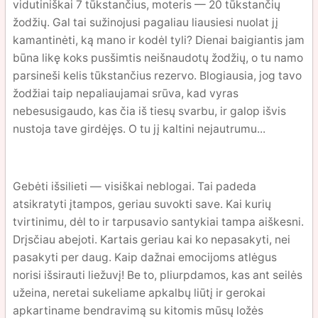
vidutiniškai 7 tūkstančius, moteris — 20 tūkstančių
žodžių. Gal tai sužinojusi pagaliau liausiesi nuolat jį
kamantinėti, ką mano ir kodėl tyli? Dienai baigiantis jam
būna likę koks pusšimtis neišnaudotų žodžių, o tu namo
parsineši kelis tūkstančius rezervo. Blogiausia, jog tavo
žodžiai taip nepaliaujamai srūva, kad vyras
nebesusigaudo, kas čia iš tiesų svarbu, ir galop išvis
nustoja tave girdėjęs. O tu jį kaltini nejautrumu...
Gebėti išsilieti — visiškai neblogai. Tai padeda
atsikratyti įtampos, geriau suvokti save. Kai kurių
tvirtinimu, dėl to ir tarpusavio santykiai tampa aiškesni.
Drįsčiau abejoti. Kartais geriau kai ko nepasakyti, nei
pasakyti per daug. Kaip dažnai emocijoms atlėgus
norisi išsirauti liežuvį! Be to, pliurpdamos, kas ant seilės
užeina, neretai sukeliame apkalbų liūtį ir gerokai
apkartiname bendravimą su kitomis mūsų ložės