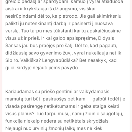
greičio pedalą ar spardydami kamuolį vyrai atsiduoda
aistrai ir krykštauja iš džiaugsmo, visiškai
nesirūpindami dėl to, kaip atrodo. Jie gali akimirksniu
palikti jų netenkinantį darbą ir pasinerti į nuosavą
verslą. Tuo tarpu mes tūkstantį kartų apskaičiuosime
visus už ir prieš. Ir kai galop apsispręsime, Didysis
Šansas jau bus praėjęs pro šalį. Dėl to, kad pagautų
didžiausią savo gyvenimo žuvį, vyrai nukeliauja net iki
Sibiro. Vaikiška? Lengvabūdiška? Bet nesakyk, kad
giliai širdyje nejauti jiems pavydo.
Kariaudamas su priešo gentimi ar vaikydamasis
mamutą turi būti pasiruošęs bet kam — galbūt todėl jie
visada pasirengę netikėtumams ir geba staiga keisti
visus planus? Tuo tarpu mūsų, namų židinio saugotojų,
funkcija niekaip nedera su netikėtais skrydžiais.
Nejaugi nuo urvinių žmonių laikų mes nė kiek