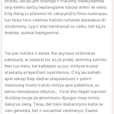
bruožu, tačiau jam būdinga ir trūkumų: blaškydamosi
tarp keleto darbų neįstengiame tobulai atlikti nė vieno.
Kitą dieną tu atsiminsi tik vakarykščio filmo nuotrupas,
tuo tarpu tavo vaikinas futbolo runtynes atpasakos iki
smulkmenų. Lyg ir būsi bendravusi su vaiku, bet ką jis
šnekėjo, sunkiai beatgaminsi.
Tas pat nutinka ir darbe. Kai skyriaus viršininkas
paklausia, ar padarei tai, ko jis prašė, akimirką sutrinki.
Nes tuo metu, kai kalbėjaisi su juo, mintyse kurpei
ataskaitą artėjančiam susirinkimui. O ką jau kalbėti
apie seksą! Kaip dažnai atsipalaiduoti ir patirti
malonumą mums trukdo mintys apie pašalinius, su
seksu nesusijusius dalykus… Vyrai šito negali suprasti.
Atsidūrę lovoje jie akimirksniu išjungia visas mintis,
išskyrus vieną. Tiesa, dėl tokio išsibarstymo kalta ne
vien genetika, bet ir socialiniai vaidmenys. Esame