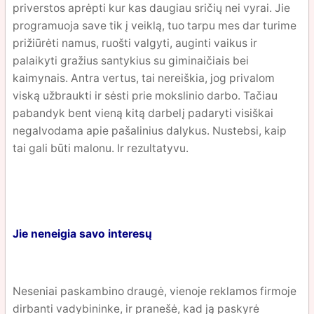
priverstos aprėpti kur kas daugiau sričių nei vyrai. Jie
programuoja save tik į veiklą, tuo tarpu mes dar turime
prižiūrėti namus, ruošti valgyti, auginti vaikus ir
palaikyti gražius santykius su giminaičiais bei
kaimynais. Antra vertus, tai nereiškia, jog privalom
viską užbraukti ir sėsti prie mokslinio darbo. Tačiau
pabandyk bent vieną kitą darbelį padaryti visiškai
negalvodama apie pašalinius dalykus. Nustebsi, kaip
tai gali būti malonu. Ir rezultatyvu.
Jie neneigia savo interesų
Neseniai paskambino draugė, vienoje reklamos firmoje
dirbanti vadybininke, ir pranešė, kad ją paskyrė