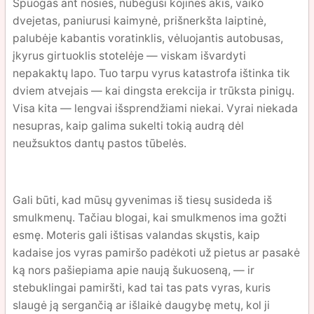
Spuogas ant nosies, nubėgusi kojinės akis, vaiko
dvejetas, paniurusi kaimynė, prišnerkšta laiptinė,
palubėje kabantis voratinklis, vėluojantis autobusas,
įkyrus girtuoklis stotelėje — viskam išvardyti
nepakaktų lapo. Tuo tarpu vyrus katastrofa ištinka tik
dviem atvejais — kai dingsta erekcija ir trūksta pinigų.
Visa kita — lengvai išsprendžiami niekai. Vyrai niekada
nesupras, kaip galima sukelti tokią audrą dėl
neužsuktos dantų pastos tūbelės.
Gali būti, kad mūsų gyvenimas iš tiesų susideda iš
smulkmenų. Tačiau blogai, kai smulkmenos ima gožti
esmę. Moteris gali ištisas valandas skųstis, kaip
kadaise jos vyras pamiršo padėkoti už pietus ar pasakė
ką nors pašiepiama apie naują šukuoseną, — ir
stebuklingai pamiršti, kad tai tas pats vyras, kuris
slaugė ją sergančią ar išlaikė daugybę metų, kol ji