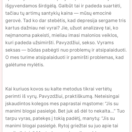
išgyvendamos širdgėlą. Galbūt tai ir padeda suartėti,
tačiau tų artimų santykių kaina — mūsų emocinė
gerovė. Tad ko dar stebėtis, kad depresija sergame tris
kartus dažniau nei vyrai? Jie, užuot analizavę tai, ko
neįmanoma pakeisti, mieliau imasi malonios veiklos,
kuri padeda užsimiršti. Pavyzdžiui, sekso. Vyrams
seksas — būdas pabėgti nuo problemų ir atsipalaiduoti.
O mes turime atsipalaiduoti ir pamiršti problemas, kad
galėtume mylėtis.
Kai kuriuos kovos su kalte metodus tikrai vertėtų
perimti iš vyrų. Pavyzdžiui, praktiškumą. Neteisingai
įskaudintos kolegos mes paprastai mąstome: “Jis su
manimi blogai pasielgė. Bet juk aš dėl to nekalta…” Tuo
tarpu vyras, patekęs į tokią padėtį, manytų: “Jis su
manimi blogai pasielgė. Rytoj griežtai su juo apie tai