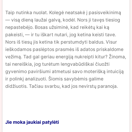
Taip nutinka nuolat. Kolegė neatsakė į pasisveikinimą
— visą dieną laužai galvą, kodėl. Nors ji tavęs tiesiog
nepastebėjo. Bosas užsiminė, kad reikėtų kai ką
pakeisti, — ir tu iškart nutari, jog ketina keisti tave.
Nors iš tiesų jis ketina tik perstumdyti baldus. Visur
ieškodamos paslėptos prasmės iš adatos priskaldome
vežimą. Tad gal geriau energiją nukreipti kitur? Žinoma,
tai nereiškia, jog turėtum lengvabūdiškai čiuožti
gyvenimo paviršiumi atmetusi savo moterišką intuiciją
ir polinkį analizuoti. Šiomis savybėmis galime
didžiuotis. Tačiau svarbu, kad jos nevirstų paranoja.
Jie moka jaukiai patylėti