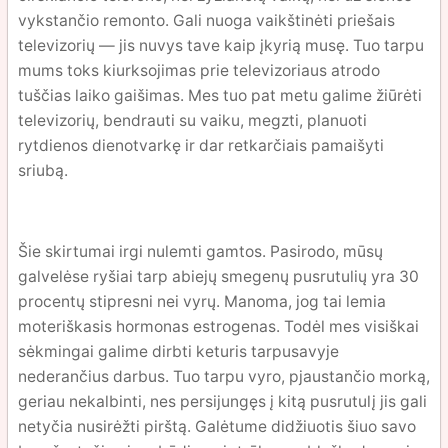
vykstančio remonto. Gali nuoga vaikštinėti priešais
televizorių — jis nuvys tave kaip įkyrią musę. Tuo tarpu
mums toks kiurksojimas prie televizoriaus atrodo
tuščias laiko gaišimas. Mes tuo pat metu galime žiūrėti
televizorių, bendrauti su vaiku, megzti, planuoti
rytdienos dienotvarkę ir dar retkarčiais pamaišyti
sriubą.
Šie skirtumai irgi nulemti gamtos. Pasirodo, mūsų
galvelėse ryšiai tarp abiejų smegenų pusrutulių yra 30
procentų stipresni nei vyrų. Manoma, jog tai lemia
moteriškasis hormonas estrogenas. Todėl mes visiškai
sėkmingai galime dirbti keturis tarpusavyje
nederančius darbus. Tuo tarpu vyro, pjaustančio morką,
geriau nekalbinti, nes persijungęs į kitą pusrutulį jis gali
netyčia nusirėžti pirštą. Galėtume didžiuotis šiuo savo