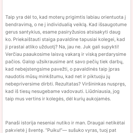
Taip yra dėl to, kad moterų prigimtis labiau orientuota į
bendravimą, o ne į individualią veiklą. Kad išsaugotume
gerus santykius, esame pasiryžusios atsisakyti daug
ko. Priekaištauti staiga pavaldine tapusiai kolegei, kad
ji prastai atliko užduotį? Na, jau ne. Juk gali supykti!
Verčiau paaukosime laisvą vakarą ir viską perdarysime
pačios. Galop užsikrausime ant savo pečių tiek darbų,
kad nebeįstengsime pavežti, o pavaldinės taip įpras
naudotis mūsų minkštumu, kad net ir piktuoju jų
nebepriversime dirbti. Rezultatas? Viršininkas nuspręs,
kad iš tiesų nesugebame vadovauti. Liūdniausia, jog
taip mus vertins ir kolegės, dėl kurių aukojamės.
Panaši istorija neseniai nutiko ir man. Draugai netikėtai
pakvietė į šventę. “Puiku!”— sušuko vyras, tuoj pat