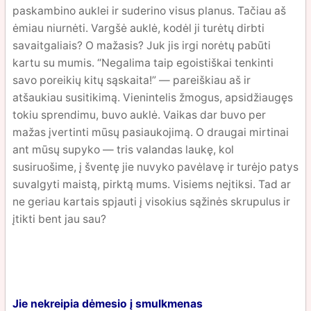
paskambino auklei ir suderino visus planus. Tačiau aš
ėmiau niurnėti. Vargšė auklė, kodėl ji turėtų dirbti
savaitgaliais? O mažasis? Juk jis irgi norėtų pabūti
kartu su mumis. “Negalima taip egoistiškai tenkinti
savo poreikių kitų sąskaita!” — pareiškiau aš ir
atšaukiau susitikimą. Vienintelis žmogus, apsidžiaugęs
tokiu sprendimu, buvo auklė. Vaikas dar buvo per
mažas įvertinti mūsų pasiaukojimą. O draugai mirtinai
ant mūsų supyko — tris valandas laukę, kol
susiruošime, į šventę jie nuvyko pavėlavę ir turėjo patys
suvalgyti maistą, pirktą mums. Visiems neįtiksi. Tad ar
ne geriau kartais spjauti į visokius sąžinės skrupulus ir
įtikti bent jau sau?
Jie nekreipia dėmesio į smulkmenas