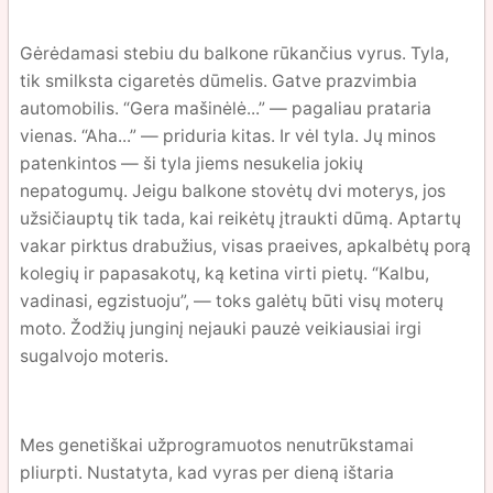
Gėrėdamasi stebiu du balkone rūkančius vyrus. Tyla,
tik smilksta cigaretės dūmelis. Gatve prazvimbia
automobilis. “Gera mašinėlė...” — pagaliau prataria
vienas. “Aha...” — priduria kitas. Ir vėl tyla. Jų minos
patenkintos — ši tyla jiems nesukelia jokių
nepatogumų. Jeigu balkone stovėtų dvi moterys, jos
užsičiauptų tik tada, kai reikėtų įtraukti dūmą. Aptartų
vakar pirktus drabužius, visas praeives, apkalbėtų porą
kolegių ir papasakotų, ką ketina virti pietų. “Kalbu,
vadinasi, egzistuoju”, — toks galėtų būti visų moterų
moto. Žodžių junginį nejauki pauzė veikiausiai irgi
sugalvojo moteris.
Mes genetiškai užprogramuotos nenutrūkstamai
pliurpti. Nustatyta, kad vyras per dieną ištaria