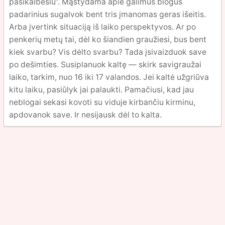
pasikalbėsiu”. Mąstydama apie galimus blogus
padarinius sugalvok bent tris įmanomas geras išeitis.
Arba įvertink situaciją iš laiko perspektyvos. Ar po
penkerių metų tai, dėl ko šiandien graužiesi, bus bent
kiek svarbu? Vis dėlto svarbu? Tada įsivaizduok save
po dešimties. Susiplanuok kaltę — skirk savigraužai
laiko, tarkim, nuo 16 iki 17 valandos. Jei kaltė užgriūva
kitu laiku, pasiūlyk jai palaukti. Pamačiusi, kad jau
neblogai sekasi kovoti su viduje kirbančiu kirminu,
apdovanok save. Ir nesijausk dėl to kalta.