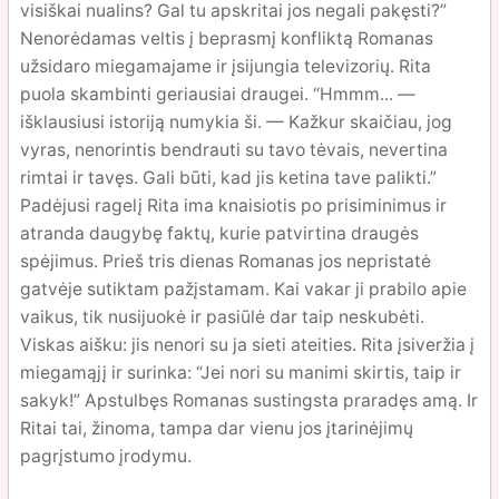
visiškai nualins? Gal tu apskritai jos negali pakęsti?”
Nenorėdamas veltis į beprasmį konfliktą Romanas
užsidaro miegamajame ir įsijungia televizorių. Rita
puola skambinti geriausiai draugei. “Hmmm... —
išklausiusi istoriją numykia ši. — Kažkur skaičiau, jog
vyras, nenorintis bendrauti su tavo tėvais, nevertina
rimtai ir tavęs. Gali būti, kad jis ketina tave palikti.”
Padėjusi ragelį Rita ima knaisiotis po prisiminimus ir
atranda daugybę faktų, kurie patvirtina draugės
spėjimus. Prieš tris dienas Romanas jos nepristatė
gatvėje sutiktam pažįstamam. Kai vakar ji prabilo apie
vaikus, tik nusijuokė ir pasiūlė dar taip neskubėti.
Viskas aišku: jis nenori su ja sieti ateities. Rita įsiveržia į
miegamąjį ir surinka: “Jei nori su manimi skirtis, taip ir
sakyk!” Apstulbęs Romanas sustingsta praradęs amą. Ir
Ritai tai, žinoma, tampa dar vienu jos įtarinėjimų
pagrįstumo įrodymu.