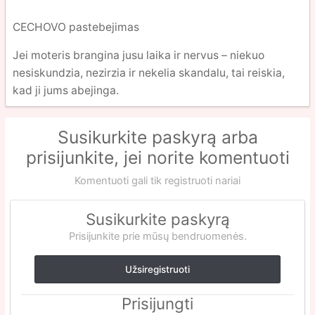
CECHOVO pastebejimas
Jei moteris brangina jusu laika ir nervus – niekuo
nesiskundzia, nezirzia ir nekelia skandalu, tai reiskia,
kad ji jums abejinga.
Susikurkite paskyrą arba
prisijunkite, jei norite komentuoti
Komentuoti gali tik registruoti nariai
Susikurkite paskyrą
Prisijunkite prie mūsų bendruomenės.
Užsiregistruoti
Prisijungti