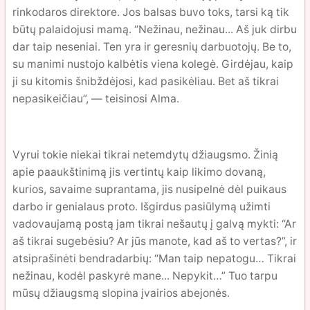
rinkodaros direktore. Jos balsas buvo toks, tarsi ką tik
būtų palaidojusi mamą. “Nežinau, nežinau... Aš juk dirbu
dar taip neseniai. Ten yra ir geresnių darbuotojų. Be to,
su manimi nustojo kalbėtis viena kolegė. Girdėjau, kaip
ji su kitomis šnibždėjosi, kad pasikėliau. Bet aš tikrai
nepasikeičiau”, — teisinosi Alma.
Vyrui tokie niekai tikrai netemdytų džiaugsmo. Žinią
apie paaukštinimą jis vertintų kaip likimo dovaną,
kurios, savaime suprantama, jis nusipelnė dėl puikaus
darbo ir genialaus proto. Išgirdus pasiūlymą užimti
vadovaujamą postą jam tikrai nešautų į galvą mykti: “Ar
aš tikrai sugebėsiu? Ar jūs manote, kad aš to vertas?”, ir
atsiprašinėti bendradarbių: “Man taip nepatogu… Tikrai
nežinau, kodėl paskyrė mane... Nepykit…” Tuo tarpu
mūsų džiaugsmą slopina įvairios abejonės.