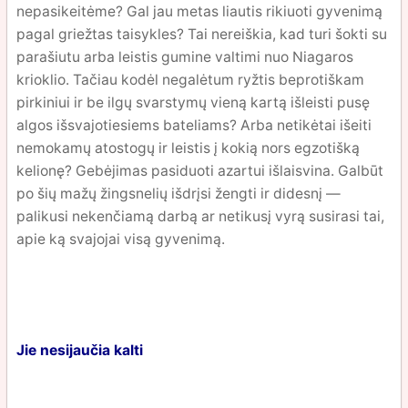
nepasikeitėme? Gal jau metas liautis rikiuoti gyvenimą
pagal griežtas taisykles? Tai nereiškia, kad turi šokti su
parašiutu arba leistis gumine valtimi nuo Niagaros
krioklio. Tačiau kodėl negalėtum ryžtis beprotiškam
pirkiniui ir be ilgų svarstymų vieną kartą išleisti pusę
algos išsvajotiesiems bateliams? Arba netikėtai išeiti
nemokamų atostogų ir leistis į kokią nors egzotišką
kelionę? Gebėjimas pasiduoti azartui išlaisvina. Galbūt
po šių mažų žingsnelių išdrįsi žengti ir didesnį —
palikusi nekenčiamą darbą ar netikusį vyrą susirasi tai,
apie ką svajojai visą gyvenimą.
Jie nesijaučia kalti