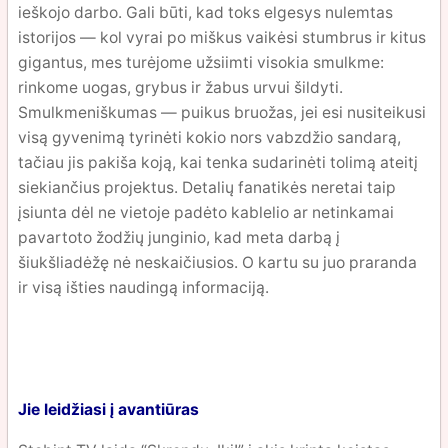
ieškojo darbo. Gali būti, kad toks elgesys nulemtas
istorijos — kol vyrai po miškus vaikėsi stumbrus ir kitus
gigantus, mes turėjome užsiimti visokia smulkme:
rinkome uogas, grybus ir žabus urvui šildyti.
Smulkmeniškumas — puikus bruožas, jei esi nusiteikusi
visą gyvenimą tyrinėti kokio nors vabzdžio sandarą,
tačiau jis pakiša koją, kai tenka sudarinėti tolimą ateitį
siekiančius projektus. Detalių fanatikės neretai taip
įsiunta dėl ne vietoje padėto kablelio ar netinkamai
pavartoto žodžių junginio, kad meta darbą į
šiukšliadėžę nė neskaičiusios. O kartu su juo praranda
ir visą išties naudingą informaciją.
Jie leidžiasi į avantiūras