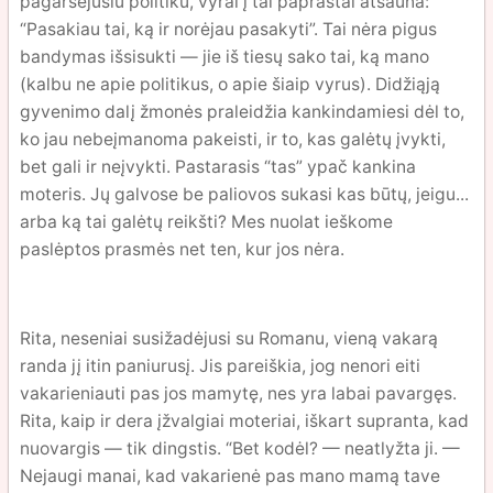
pagarsėjusiu politiku, vyrai į tai paprastai atšauna:
“Pasakiau tai, ką ir norėjau pasakyti”. Tai nėra pigus
bandymas išsisukti — jie iš tiesų sako tai, ką mano
(kalbu ne apie politikus, o apie šiaip vyrus). Didžiąją
gyvenimo dalį žmonės praleidžia kankindamiesi dėl to,
ko jau nebeįmanoma pakeisti, ir to, kas galėtų įvykti,
bet gali ir neįvykti. Pastarasis “tas” ypač kankina
moteris. Jų galvose be paliovos sukasi kas būtų, jeigu...
arba ką tai galėtų reikšti? Mes nuolat ieškome
paslėptos prasmės net ten, kur jos nėra.
Rita, neseniai susižadėjusi su Romanu, vieną vakarą
randa jį itin paniurusį. Jis pareiškia, jog nenori eiti
vakarieniauti pas jos mamytę, nes yra labai pavargęs.
Rita, kaip ir dera įžvalgiai moteriai, iškart supranta, kad
nuovargis — tik dingstis. “Bet kodėl? — neatlyžta ji. —
Nejaugi manai, kad vakarienė pas mano mamą tave