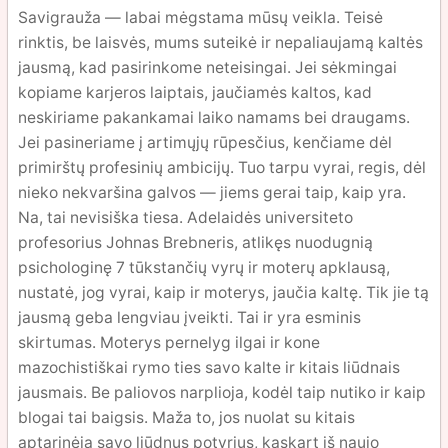
Savigrauža — labai mėgstama mūsų veikla. Teisė
rinktis, be laisvės, mums suteikė ir nepaliaujamą kaltės
jausmą, kad pasirinkome neteisingai. Jei sėkmingai
kopiame karjeros laiptais, jaučiamės kaltos, kad
neskiriame pakankamai laiko namams bei draugams.
Jei pasineriame į artimųjų rūpesčius, kenčiame dėl
primirštų profesinių ambicijų. Tuo tarpu vyrai, regis, dėl
nieko nekvaršina galvos — jiems gerai taip, kaip yra.
Na, tai nevisiška tiesa. Adelaidės universiteto
profesorius Johnas Brebneris, atlikęs nuodugnią
psichologinę 7 tūkstančių vyrų ir moterų apklausą,
nustatė, jog vyrai, kaip ir moterys, jaučia kaltę. Tik jie tą
jausmą geba lengviau įveikti. Tai ir yra esminis
skirtumas. Moterys pernelyg ilgai ir kone
mazochistiškai rymo ties savo kalte ir kitais liūdnais
jausmais. Be paliovos narplioja, kodėl taip nutiko ir kaip
blogai tai baigsis. Maža to, jos nuolat su kitais
aptarinėja savo liūdnus potyrius, kaskart iš naujo