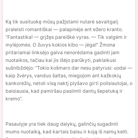
Ką tik susituokę mūsų pažįstami nutarė savaitgalį
praleisti romantiškai — palapinėje ant ežero kranto.
“Fantastika! — grįžęs pareiškė vyras. — Tik valgėm ir
mylėjomės. O žuvys kokios kibo — jėga!” Žmona
pritariamai linksėjo galva nenorėdama gadinti jam
nuotaikos, tačiau kai jis išėjo parūkyti, paklaikusi
sušnibždėjo: “Tokio košmaro dar nesu patyrusi: uodai —
kaip žvėrys, vanduo šaltas, miegojom ant kažkokių
kankorėžių, netoli visą naktį plyšavo girti poilsiautojai, o
baisiausia, kad pamiršau pasiimti dantų šepetuką ir
kremo”.
Pasaulyje yra tiek daug dalykų, galinčių sugadinti
mums nuotaiką, kad kartais baisu ir koją iš namų kelti.