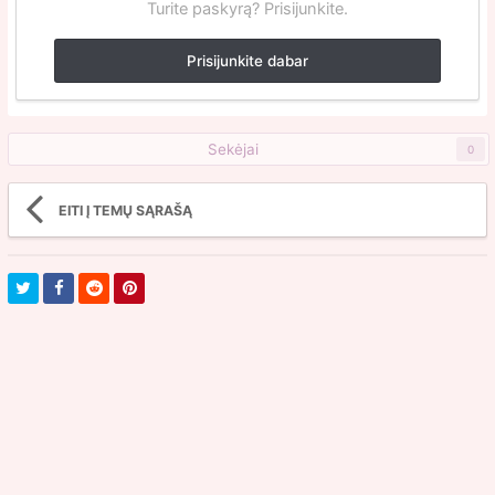
Turite paskyrą? Prisijunkite.
Prisijunkite dabar
Sekėjai
0
EITI Į TEMŲ SĄRAŠĄ