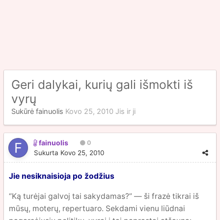
Geri dalykai, kurių gali išmokti iš
vyrų
Sukūrė
fainuolis
Kovo 25, 2010
Jis ir ji
fainuolis
0
Sukurta
Kovo 25, 2010
Jie nesiknaisioja po žodžius
“Ką turėjai galvoj tai sakydamas?” — ši frazė tikrai iš
mūsų, moterų, repertuaro. Sekdami vienu liūdnai