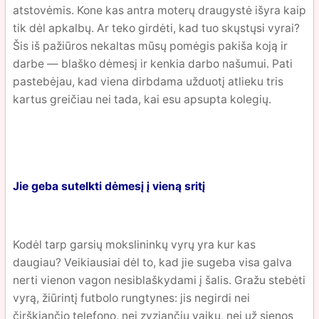
atstovėmis. Kone kas antra moterų draugystė išyra kaip
tik dėl apkalbų. Ar teko girdėti, kad tuo skųstųsi vyrai?
Šis iš pažiūros nekaltas mūsų pomėgis pakiša koją ir
darbe — blaško dėmesį ir kenkia darbo našumui. Pati
pastebėjau, kad viena dirbdama užduotį atlieku tris
kartus greičiau nei tada, kai esu apsupta kolegių.
Jie geba sutelkti dėmesį į vieną sritį
Kodėl tarp garsių mokslininkų vyrų yra kur kas
daugiau? Veikiausiai dėl to, kad jie sugeba visa galva
nerti vienon vagon nesiblaškydami į šalis. Gražu stebėti
vyrą, žiūrintį futbolo rungtynes: jis negirdi nei
čirškiančio telefono, nei zyziančių vaikų, nei už sienos