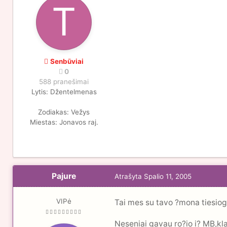
Senbūviai
0
588 pranešimai
Lytis:
Džentelmenas
Zodiakas:
Vežys
Miestas:
Jonavos raj.
Pajure
Atrašyta
Spalio 11, 2005
VIPė
Tai mes su tavo ?mona tiesiog
Neseniai gavau ro?io i? MB,kla