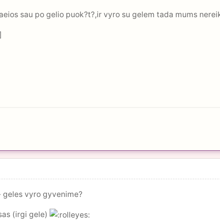
eios sau po gelio puok?t?,ir vyro su gelem tada mums nereik
]
- geles vyro gyvenime?
as (irgi gele)