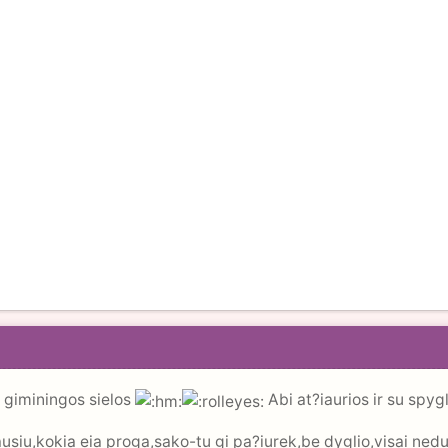
 giminingos sielos
Abi at?iaurios ir su spygli
usiu,kokia eia proga,sako-tu gi pa?iurek,be dyglio,visai nedur