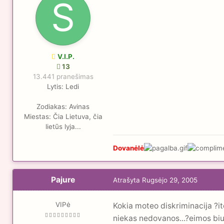
V.I.P.
13
13.441 pranešimas
Lytis:
Ledi
Zodiakas:
Avinas
Miestas:
Čia Lietuva, čia
lietūs lyja...
Dovanėlė
Pajure
Atrašyta
Rugsėjo 29, 2005
VIPė
Kokia moteo diskriminacija ?i
niekas nedovanos...?eimos biud