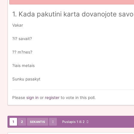
1. Kada pakutini karta dovanojote savo
Vakar
?i? savait?
?? m?nes?
?iais metais
Sunku pasakyt
Please
sign in
or
register
to vote in this poll.
1
2
Puslapis 1 iš 2
SEKANTIS