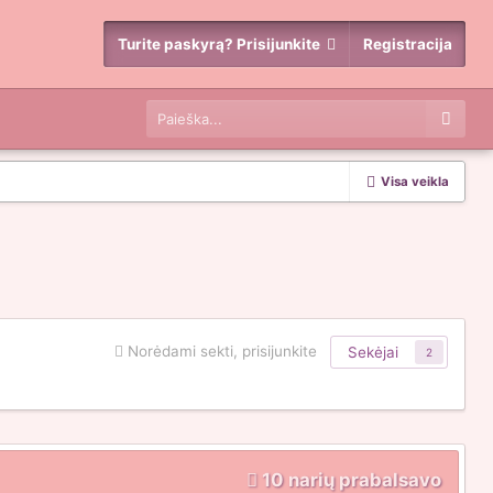
Turite paskyrą? Prisijunkite
Registracija
Visa veikla
Norėdami sekti, prisijunkite
Sekėjai
2
10 narių prabalsavo