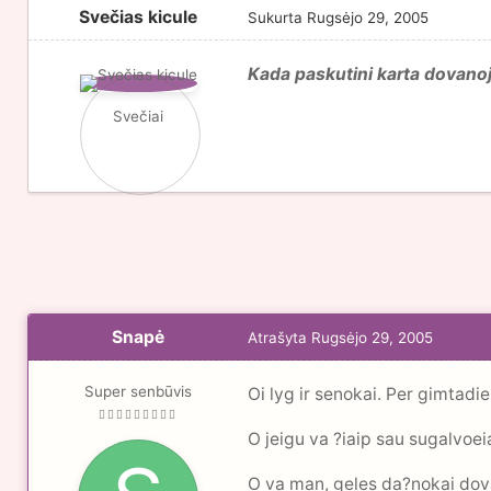
Svečias kicule
Sukurta
Rugsėjo 29, 2005
Kada paskutini karta dovanoj
Svečiai
Snapė
Atrašyta
Rugsėjo 29, 2005
Super senbūvis
Oi lyg ir senokai. Per gimtadie
O jeigu va ?iaip sau sugalvoe
O va man, geles da?nokai dov