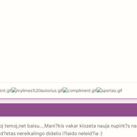
toj temoj,net baisu....Mani?kis vakar klozeta nauja nupirk?s 
?etas nereikalingo didelio i?laido neleid?ia :)