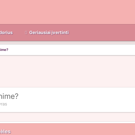
dorius
Geriausiai įvertinti
nime?
nime?
yras
gėles