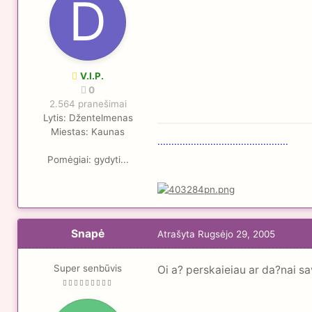
V.I.P.
0
2.564 pranešimai
Lytis:
Džentelmenas
Miestas:
Kaunas
...............................................
Pomėgiai:
gydyti...
Snapė
Atrašyta
Rugsėjo 29, 2005
Super senbūvis
Oi a? perskaieiau ar da?nai 