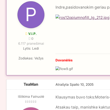
Indre,pasidovanokim geriau pa
V.I.P.
0
6.117 pranešimai
Lytis:
Ledi
Zodiakas:
Vežys
Dovanėlės
TeaMan
Atrašyta
Spalio 10, 2005
Ištikima Fainuolė
Klausymas buvo toks:Moteris
Atsakau taip, manishke kaktus