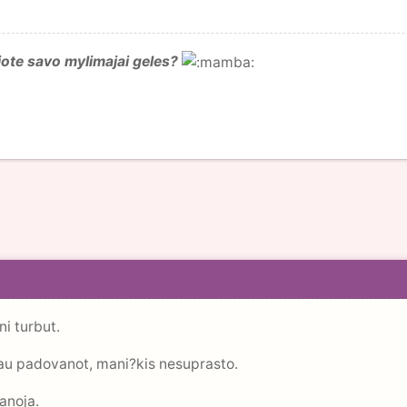
ote savo mylimajai geles?
ni turbut.
iau padovanot, mani?kis nesuprasto.
anoja.