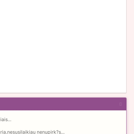
ais...
ia,nesusilaikiau nenupirk?s...