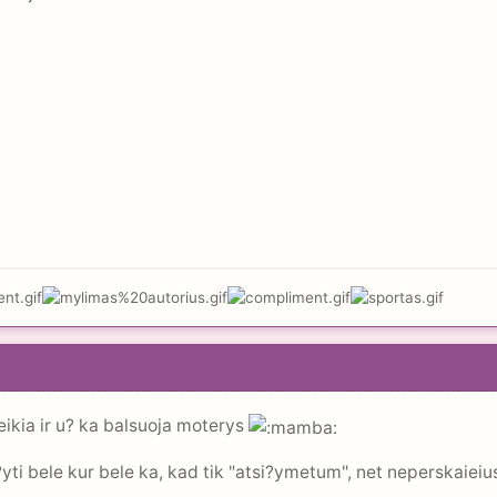
eikia ir u? ka balsuoja moterys
yti bele kur bele ka, kad tik "atsi?ymetum", net neperskaieiu