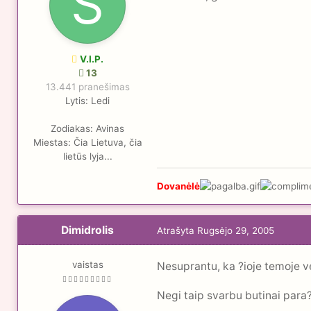
V.I.P.
13
13.441 pranešimas
Lytis:
Ledi
Zodiakas:
Avinas
Miestas:
Čia Lietuva, čia
lietūs lyja...
Dovanėlė
Dimidrolis
Atrašyta
Rugsėjo 29, 2005
vaistas
Nesuprantu, ka ?ioje temoje v
Negi taip svarbu butinai para?