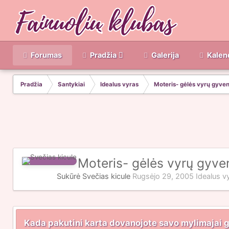
Forumas
Pradžia
Galerija
Kalen
Pradžia
Santykiai
Idealus vyras
Moteris- gėlės vyrų gyve
Moteris- gėlės vyrų gyve
Sukūrė Svečias kicule
Rugsėjo 29, 2005
Idealus v
Kada pakutini karta dovanojote savo mylimajai 