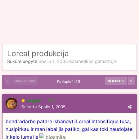
Loreal produkcija
Sukūrė
uogyte
Spalio 1, 2005
Kosmetikos gamintojai
ANKSTESNIS
SEKANTIS
Puslapis 1 iš 5
uogyte
3
Sukurta
Spalio 1, 2005
bendradarbe patare isbandyti Loreal Intensifique tusa,
nusipirkau ir man labai jis patiko, gal kas toki naudojate
ir kaip jums jis