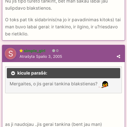
Nu jis tipo tureto tankint, bet man sakau labai jau
sulipdavo blakstienos.
O toks pat tik sidabrinis(na jo ir pavadinimas kitoks) tai
man buvo labai gerai: ir tankino, ir ilgino, ir u?riesdavo
be rietiklio.
simple_girl
0
Atrašyta
Spalio 3, 2005
kicule parašė:
Mergaites, o jis gerai tankina blakstienas?
as ji naudojau ..jis gerai tankina (bent jau man)