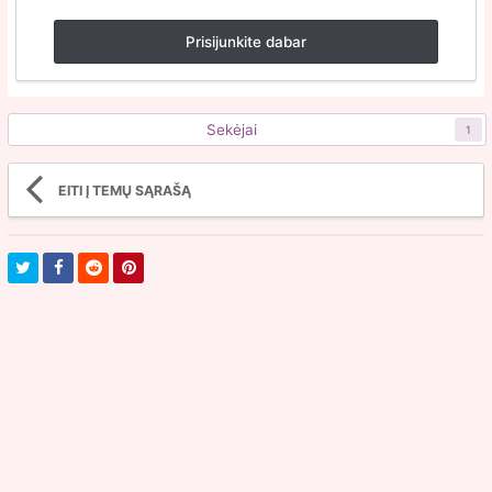
Prisijunkite dabar
Sekėjai
1
EITI Į TEMŲ SĄRAŠĄ