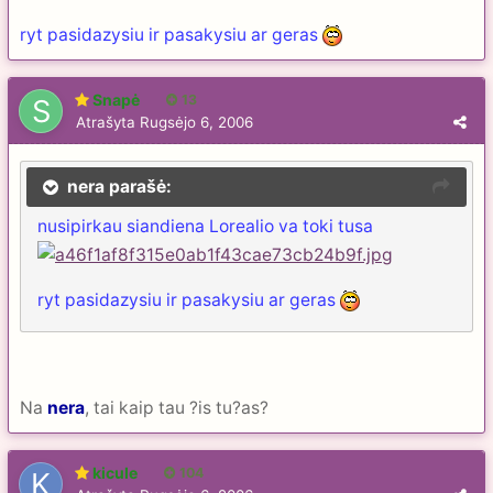
ryt pasidazysiu ir pasakysiu ar geras
Snapė
13
Atrašyta
Rugsėjo 6, 2006
nera parašė:
nusipirkau siandiena Lorealio va toki tusa
ryt pasidazysiu ir pasakysiu ar geras
Na
nera
, tai kaip tau ?is tu?as?
kicule
104