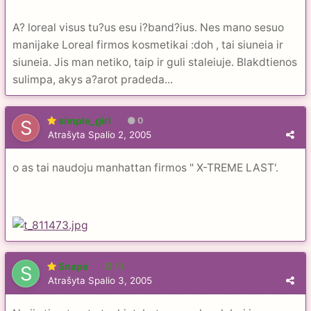
A? loreal visus tu?us esu i?band?ius. Nes mano sesuo
manijake Loreal firmos kosmetikai :doh , tai siuneia ir
siuneia. Jis man netiko, taip ir guli staleiuje. Blakdtienos
sulimpa, akys a?arot pradeda...
simple_girl
0
Atrašyta
Spalio 2, 2005
o as tai naudoju manhattan firmos " X-TREME LAST'.
Snapė
13
Atrašyta
Spalio 3, 2005