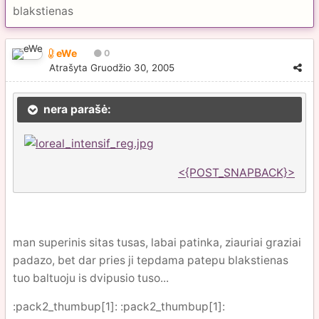
blakstienas
eWe
0
Atrašyta
Gruodžio 30, 2005
nera parašė:
<{POST_SNAPBACK}>
man superinis sitas tusas, labai patinka, ziauriai graziai
padazo, bet dar pries ji tepdama patepu blakstienas
tuo baltuoju is dvipusio tuso...
:pack2_thumbup[1]: :pack2_thumbup[1]: