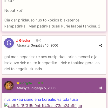
Ir ka?
Nepatiko?
Cia dar priklauso nuo to kokios blakstenos
kampatinka...Man patinka tusai kurie laabai tankina. :)
Giedra
0
Atrašyta
Gegužės 16, 2006
gal man nepasiseke nes nusipirkau pries menesi o jau
isdziuvo :lol: del to ir nepatiko... :lol: o tankina gerai as
del to negaliu skustis....
uogyte
3
Atrašyta
Rugsėjo 5, 2006
nusipirkau siandiena Lorealio va toki tusa