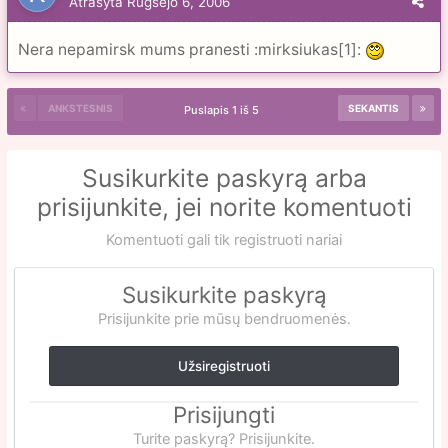
Atrašyta
Rugsėjo 6, 2006
Nera nepamirsk mums pranesti :mirksiukas[1]:
ANKSTESNIS
SEKANTIS
Puslapis 1 iš 5
Susikurkite paskyrą arba
prisijunkite, jei norite komentuoti
Komentuoti gali tik registruoti nariai
Susikurkite paskyrą
Prisijunkite prie mūsų bendruomenės.
Užsiregistruoti
Prisijungti
Turite paskyrą? Prisijunkite.