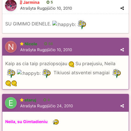
Jarmina
5
Atrašyta
Rugpjūčio 10, 2010
SU GIMIMO DIENELE.
Nicole
56
Atrašyta
Rugpjūčio 10, 2010
Kaip as cia taip praziopsojau
Su praejusiu, Neila
Tikiuosi atsventei smagiai
etaruj
4
Atrašyta
Rugpjūčio 24, 2010
Neila, su Gimtadieniu