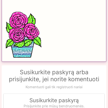
Susikurkite paskyrą arba
prisijunkite, jei norite komentuoti
Komentuoti gali tik registruoti nariai
Susikurkite paskyrą
Prisijunkite prie mūsų bendruomenės.