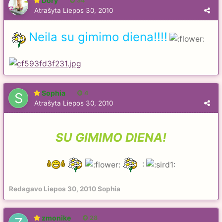
Dory
34
Atrašyta
Liepos 30, 2010
Neila su gimimo diena!!!!
Sophia
4
Atrašyta
Liepos 30, 2010
SU GIMIMO DIENA!
:
Redagavo
Liepos 30, 2010
Sophia
zmonike
28