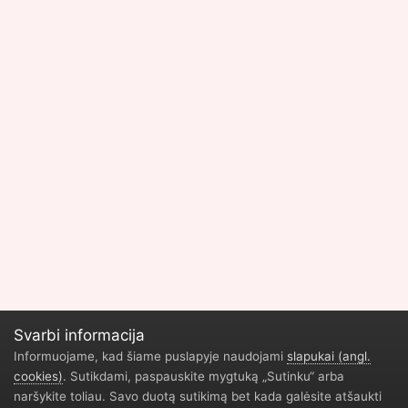
Svarbi informacija
Informuojame, kad šiame puslapyje naudojami
slapukai (angl.
cookies)
. Sutikdami, paspauskite mygtuką „Sutinku“ arba
Privatumo politika
Geliu parduotuve Vilnius
Durų restauravimas
naršykite toliau. Savo duotą sutikimą bet kada galėsite atšaukti