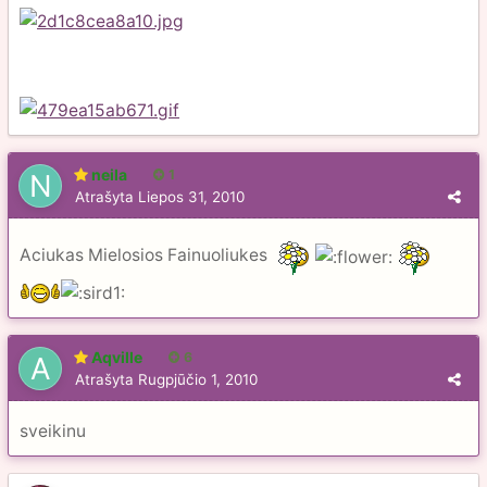
neila
1
Atrašyta
Liepos 31, 2010
Aciukas Mielosios Fainuoliukes
Aqville
6
Atrašyta
Rugpjūčio 1, 2010
sveikinu