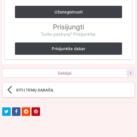
Užsiregistruoti
Prisijungti
Turite paskyrą? Prisijunkite.
Prisijunkite dabar
Sekėjai
1
EITI Į TEMŲ SĄRAŠĄ