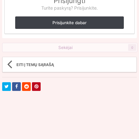
Prisijungti
Turite paskyrą? Prisijunkite.
Prisijunkite dabar
Sekėjai
0
EITI Į TEMŲ SĄRAŠĄ