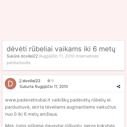
dėvėti rūbeliai vaikams iki 6 metų
Sukūrė
dovilei22
Rugpjūčio 11, 2010
Internetinės
parduotuvės
dovilei22
0
Sukurta
Rugpjūčio 11, 2010
www.padevetirubai.lt vaikiškų padėvėtų rūbelių el.
parduotuvė, skirta tėveliams auginantiems vaikučius
nuo 0 iki 6 metų amžiaus.
Mes Jums siūlome daugybę rūšiuotų, geros kokybės,