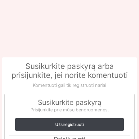
Susikurkite paskyrą arba
prisijunkite, jei norite komentuoti
Komentuoti gali tik registruoti nariai
Susikurkite paskyrą
Prisijunkite prie mūsų bendruomenės.
Užsiregistruoti