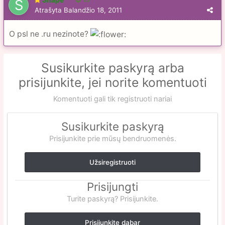
Atrašyta
Balandžio 18, 2011
O psl ne .ru nezinote?
Susikurkite paskyrą arba
prisijunkite, jei norite komentuoti
Komentuoti gali tik registruoti nariai
Susikurkite paskyrą
Prisijunkite prie mūsų bendruomenės.
Užsiregistruoti
Prisijungti
Turite paskyrą? Prisijunkite.
Prisijunkite dabar