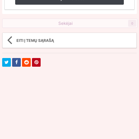
Sekėjai
0
EITI Į TEMŲ SĄRAŠĄ