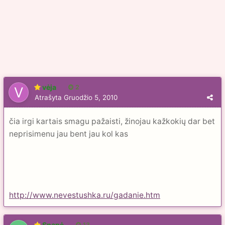
vėja
2
Atrašyta
Gruodžio 5, 2010
čia irgi kartais smagu pažaisti, žinojau kažkokių dar bet
neprisimenu jau bent jau kol kas
http://www.nevestushka.ru/gadanie.htm
Snapė
13