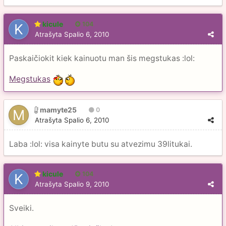
kicule
104
Atrašyta
Spalio 6, 2010
Paskaičiokit kiek kainuotu man šis megstukas :lol:
Megstukas
mamyte25
0
Atrašyta
Spalio 6, 2010
Laba :lol: visa kainyte butu su atvezimu 39litukai.
kicule
104
Atrašyta
Spalio 9, 2010
Sveiki.