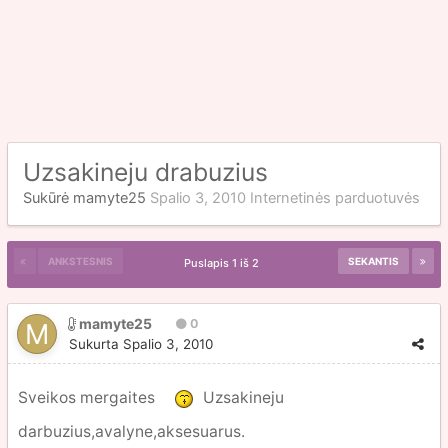
Uzsakineju drabuzius
Sukūrė
mamyte25
Spalio 3, 2010
Internetinės parduotuvės
ANKSTESNIS
SEKANTIS
Puslapis 1 iš 2
mamyte25
0
Sukurta
Spalio 3, 2010
Sveikos mergaites
Uzsakineju
darbuzius,avalyne,aksesuarus.