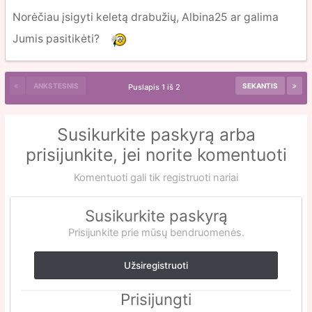
Norėčiau įsigyti keletą drabužių, Albina25 ar galima
Jumis pasitikėti?
ANKSTESNIS
SEKANTIS
Puslapis 1 iš 2
Susikurkite paskyrą arba
prisijunkite, jei norite komentuoti
Komentuoti gali tik registruoti nariai
Susikurkite paskyrą
Prisijunkite prie mūsų bendruomenės.
Užsiregistruoti
Prisijungti