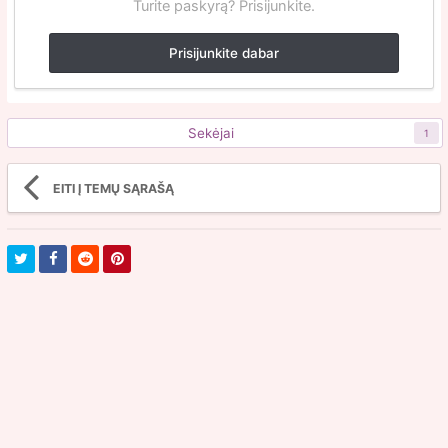
Turite paskyrą? Prisijunkite.
Prisijunkite dabar
Sekėjai
1
EITI Į TEMŲ SĄRAŠĄ