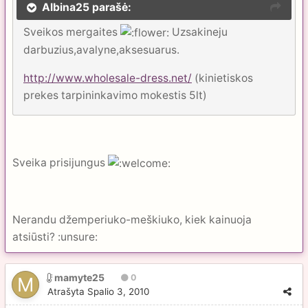
Albina25 parašė:
Sveikos mergaites
Uzsakineju
darbuzius,avalyne,aksesuarus.
http://www.wholesale-dress.net/
(kinietiskos
prekes tarpininkavimo mokestis 5lt)
Sveika prisijungus
Nerandu džemperiuko-meškiuko, kiek kainuoja
atsiūsti? :unsure:
mamyte25
0
Atrašyta
Spalio 3, 2010