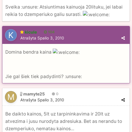
Sveika :unsure: Atsiuntimas kainuoja 20lituku, jei labai
reikia to dzemperiuko galiu surasti.
kicule
104
Atrašyta
Spalio 3, 2010
Domina bendra kaina
Jie gal šiek tiek padydinti? :unsure:
mamyte25
0
Atrašyta
Spalio 3, 2010
Be daikto kainos, 5lt uz tarpininkavima ir 20lt uz
atvezima i jusu nurodyta adresiuka. Bet as nerandu to
dzemperiuko, nematau kainos...