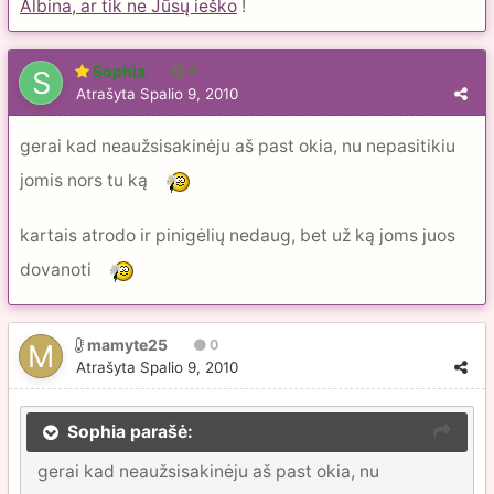
Albina, ar tik ne Jūsų ieško
!
Sophia
4
Atrašyta
Spalio 9, 2010
gerai kad neaužsisakinėju aš past okia, nu nepasitikiu
jomis nors tu ką
kartais atrodo ir pinigėlių nedaug, bet už ką joms juos
dovanoti
mamyte25
0
Atrašyta
Spalio 9, 2010
Sophia parašė:
gerai kad neaužsisakinėju aš past okia, nu