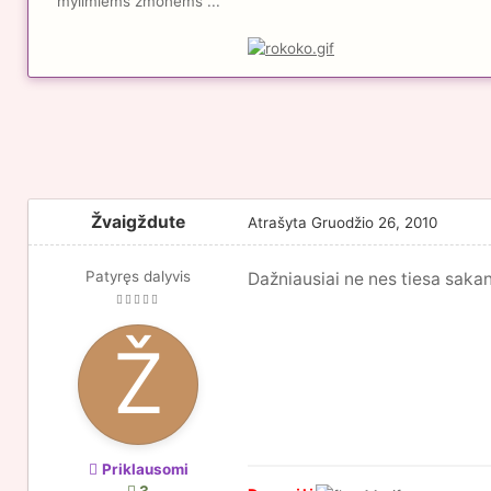
mylimiems žmonėms ...
Žvaigždute
Atrašyta
Gruodžio 26, 2010
Patyręs dalyvis
Dažniausiai ne nes tiesa saka
Priklausomi