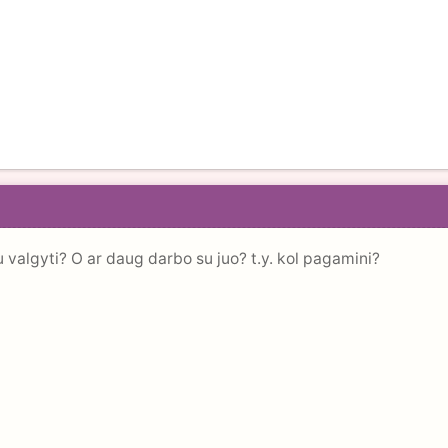
nu valgyti? O ar daug darbo su juo? t.y. kol pagamini?