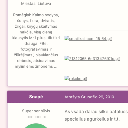
Miestas:
Lietuva
Pomėgiai:
Kaimo sodyba,
šunys, flora, dviratis,
žirgai, knygų skaitymas
nakčia, visą dieną
klausytis M-1 plius, tik tikri
draugai FBe,
fotografavimas ir
žiūrėjimas į plaukiančius
debesis, atsidavimas
mylimiems žmonėms ...
Snapė
Atrašyta
Gruodžio 29, 2010
Super senbūvis
As vsada darau silke pataluos
specialius agurkelius ir t.t.