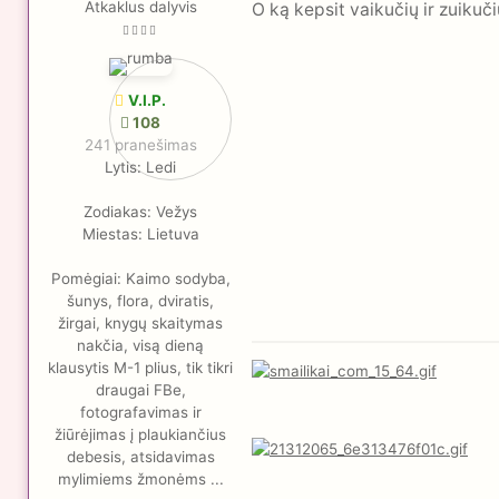
Atkaklus dalyvis
O ką kepsit vaikučių ir zuiku
V.I.P.
108
241 pranešimas
Lytis:
Ledi
Zodiakas:
Vežys
Miestas:
Lietuva
Pomėgiai:
Kaimo sodyba,
šunys, flora, dviratis,
žirgai, knygų skaitymas
nakčia, visą dieną
klausytis M-1 plius, tik tikri
draugai FBe,
fotografavimas ir
žiūrėjimas į plaukiančius
debesis, atsidavimas
mylimiems žmonėms ...