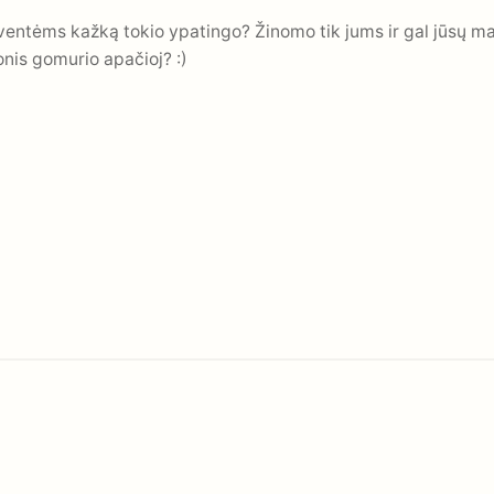
entėms kažką tokio ypatingo? Žinomo tik jums ir gal jūsų ma
onis gomurio apačioj? :)