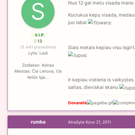
Nuo 12 gal metu visada mano 
Kuciukus kepu visada, medaus
juo labai
V.I.P.
13
13.441 pranešimas
Siais metais kepiau visu isgirt
Lytis:
Ledi
Zodiakas:
Avinas
Miestas:
Čia Lietuva, čia
lietūs lyja...
Ir kepiau vistiena is vaikyst
saltas, dieviskai skanu
Dovanėlė
rumba
Atrašyta
Kovo 21, 2011