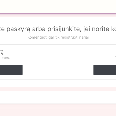
te paskyrą arba prisijunkite, jei norite 
Komentuoti gali tik registruoti nariai
rą
menės.