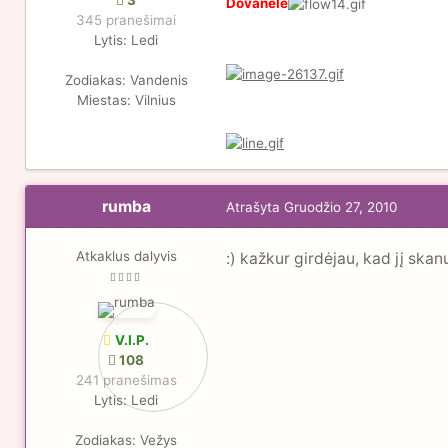
3
Dovanėlė
345 pranešimai
Lytis:
Ledi
Zodiakas:
Vandenis
Miestas:
Vilnius
rumba
Atrašyta
Gruodžio 27, 2010
Atkaklus dalyvis
:) kažkur girdėjau, kad jį ska
V.I.P.
108
241 pranešimas
Lytis:
Ledi
Zodiakas:
Vežys