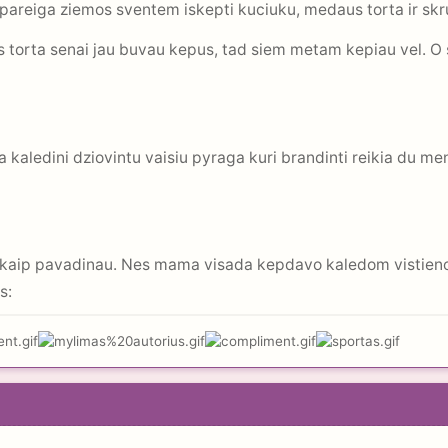
pareiga ziemos sventem iskepti kuciuku, medaus torta ir skr
 torta senai jau buvau kepus, tad siem metam kepiau vel. O 
a kaledini dziovintu vaisiu pyraga kuri brandinti reikia du me
es kaip pavadinau. Nes mama visada kepdavo kaledom vistieno