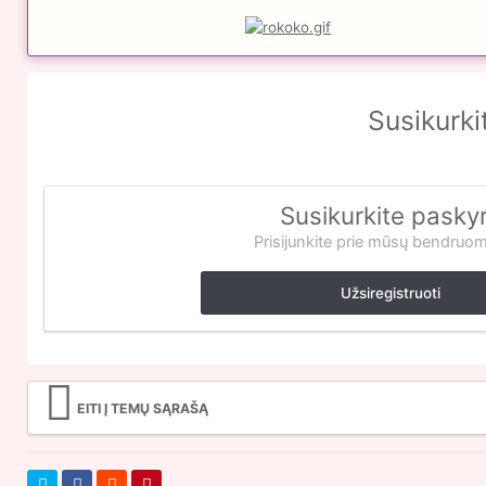
Susikurki
Susikurkite pasky
Prisijunkite prie mūsų bendruo
Užsiregistruoti
EITI Į TEMŲ SĄRAŠĄ