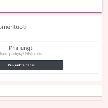
komentuoti
Prisijungti
Turite paskyrą? Prisijunkite.
Prisijunkite dabar