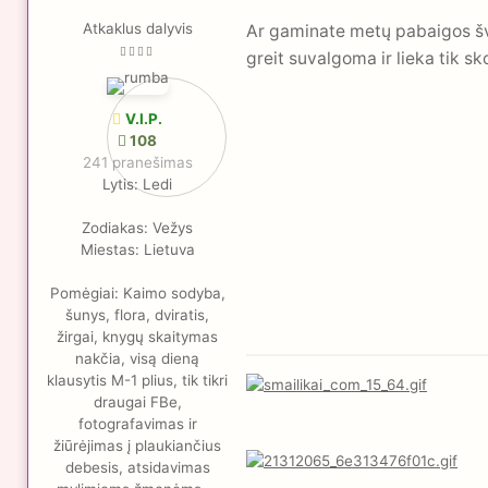
Atkaklus dalyvis
Ar gaminate metų pabaigos šv
greit suvalgoma ir lieka tik sk
V.I.P.
108
241 pranešimas
Lytis:
Ledi
Zodiakas:
Vežys
Miestas:
Lietuva
Pomėgiai:
Kaimo sodyba,
šunys, flora, dviratis,
žirgai, knygų skaitymas
nakčia, visą dieną
klausytis M-1 plius, tik tikri
draugai FBe,
fotografavimas ir
žiūrėjimas į plaukiančius
debesis, atsidavimas