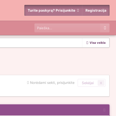
Turite paskyrą? Prisijunkite
Registracija
Visa veikla
Norėdami sekti, prisijunkite
Sekėjai
0