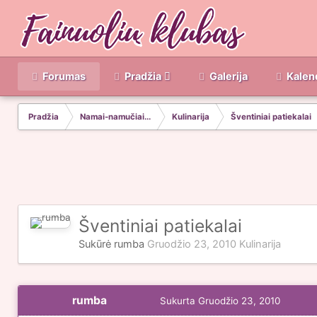
Forumas
Pradžia
Galerija
Kalen
Pradžia
Namai-namučiai...
Kulinarija
Šventiniai patiekalai
Šventiniai patiekalai
Sukūrė
rumba
Gruodžio 23, 2010
Kulinarija
rumba
Sukurta
Gruodžio 23, 2010