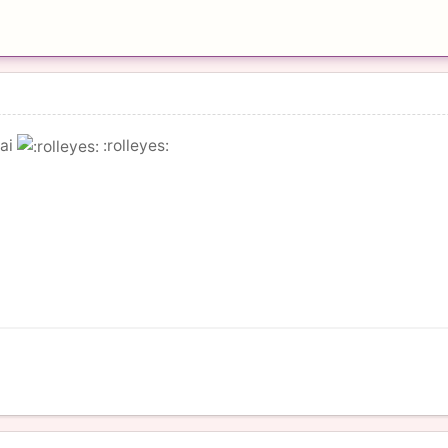
bai
:rolleyes: