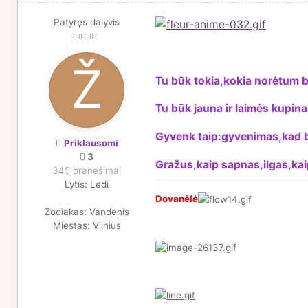
Patyręs dalyvis
Tu būk tokia,kokia norėtum b
Tu būk jauna ir laimės kupina
Gyvenk taip:gyvenimas,kad 
Priklausomi
3
Gražus,kaip sapnas,ilgas,kai
345 pranešimai
Lytis:
Ledi
Dovanėlė
Zodiakas:
Vandenis
Miestas:
Vilnius