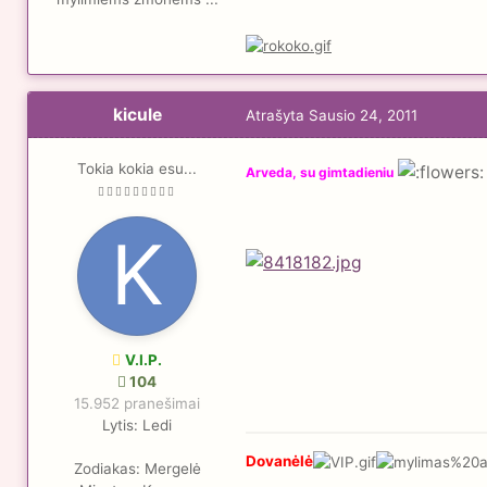
kicule
Atrašyta
Sausio 24, 2011
Tokia kokia esu...
Arveda, su gimtadieniu
V.I.P.
104
15.952 pranešimai
Lytis:
Ledi
Dovanėlė
Zodiakas:
Mergelė