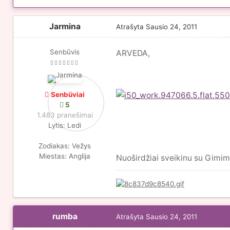
Jarmina
Atrašyta
Sausio 24, 2011
Senbūvis
ARVEDA,
Senbūviai
5
1.483 pranešimai
Lytis:
Ledi
Zodiakas:
Vežys
Miestas:
Anglija
Nuoširdžiai sveikinu su Gimim
rumba
Atrašyta
Sausio 24, 2011