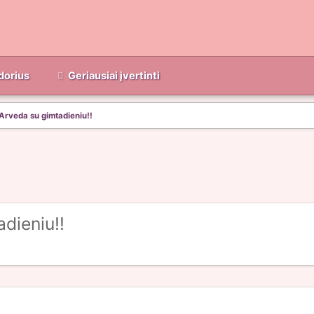
dorius
Geriausiai įvertinti
Arveda su gimtadieniu!!
dieniu!!