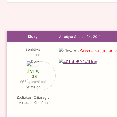
Dory
Atrašyta
Sausio 24, 2011
Senbūvis
Arveda su gimtadien
V.I.P.
34
965 pranešimai
Lytis:
Ledi
Zodiakas:
Ožiaragis
Miestas:
Klaipėda