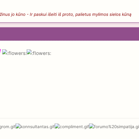
nus jo kūno - Ir paskui išeiti iš proto, palietus mylimos sielos kūną
!