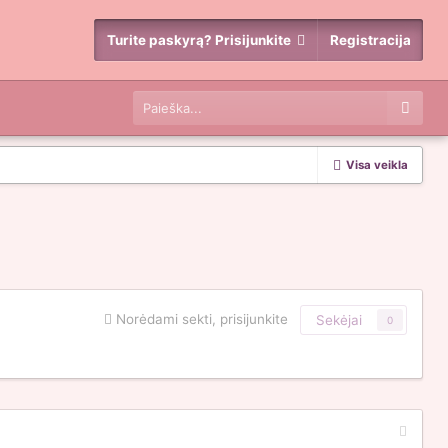
Turite paskyrą? Prisijunkite
Registracija
Visa veikla
Norėdami sekti, prisijunkite
Sekėjai
0