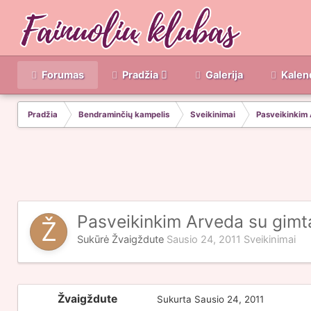
Forumas
Pradžia
Galerija
Kalen
Pradžia
Bendraminčių kampelis
Sveikinimai
Pasveikinkim 
Pasveikinkim Arveda su gimta
Sukūrė
Žvaigždute
Sausio 24, 2011
Sveikinimai
Žvaigždute
Sukurta
Sausio 24, 2011