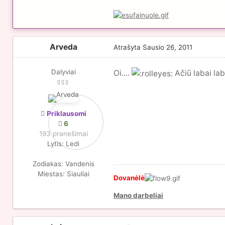
Arveda
Atrašyta
Sausio 26, 2011
Dalyviai
Oi....
Ačiū labai la
Priklausomi
6
193 pranešimai
Lytis:
Ledi
Zodiakas:
Vandenis
Miestas:
Siauliai
Dovanėlė
Mano darbeliai