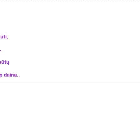
ūti,
.
būtų
p daina..