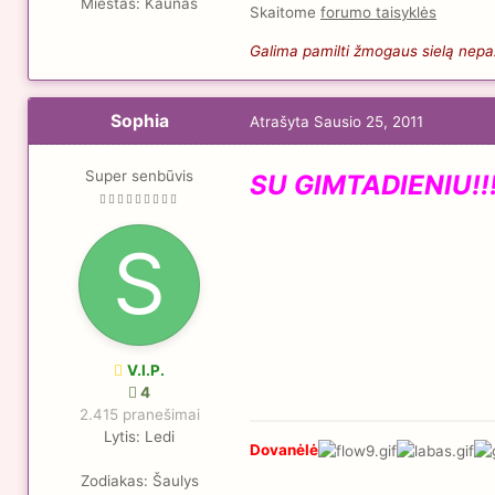
Miestas:
Kaunas
Skaitome
forumo taisyklės
Galima pamilti žmogaus sielą nepaži
Sophia
Atrašyta
Sausio 25, 2011
Super senbūvis
SU GIMTADIENIU!!
V.I.P.
4
2.415 pranešimai
Lytis:
Ledi
Dovanėlė
Zodiakas:
Šaulys