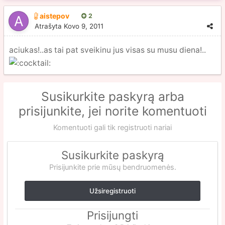
aistepov
2
Atrašyta
Kovo 9, 2011
aciukas!..as tai pat sveikinu jus visas su musu diena!..
Susikurkite paskyrą arba
prisijunkite, jei norite komentuoti
Komentuoti gali tik registruoti nariai
Susikurkite paskyrą
Prisijunkite prie mūsų bendruomenės.
Užsiregistruoti
Prisijungti