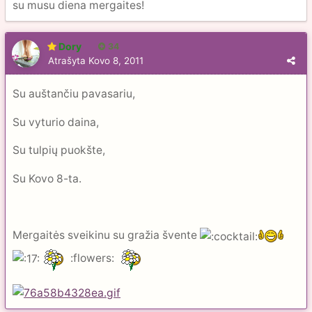
su musu diena mergaites!
Dory
34
Atrašyta
Kovo 8, 2011
Su auštančiu pavasariu,
Su vyturio daina,
Su tulpių puokšte,
Su Kovo 8-ta.
Mergaitės sveikinu su gražia švente
:flowers: