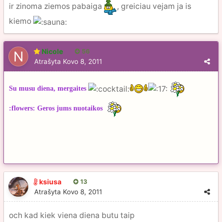
ir zinoma ziemos pabaiga
, greiciau vejam ja is
kiemo
Nicole
56
Atrašyta
Kovo 8, 2011
Su musu diena, mergaites
:flowers:
Geros jums nuotaikos
ksiusa
13
Atrašyta
Kovo 8, 2011
och kad kiek viena diena butu taip