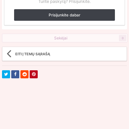
Turite paskyrą? Prisijunkite.
Prisijunkite dabar
Sekėjai
0
EITI Į TEMŲ SĄRAŠĄ