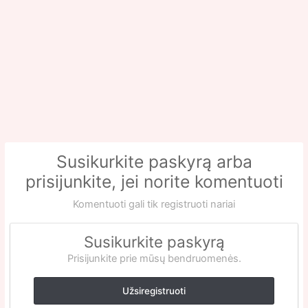
Susikurkite paskyrą arba
prisijunkite, jei norite komentuoti
Komentuoti gali tik registruoti nariai
Susikurkite paskyrą
Prisijunkite prie mūsų bendruomenės.
Užsiregistruoti