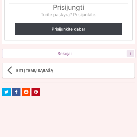
Prisijungti
Turite paskyrą? Prisijunkite.
Prisijunkite dabar
Sekėjai
1
EITI Į TEMŲ SĄRAŠĄ