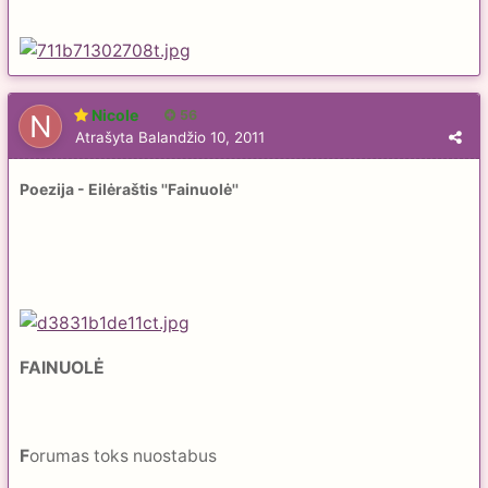
Nicole
56
Atrašyta
Balandžio 10, 2011
Poezija - Eilėraštis ''Fainuolė''
FAINUOLĖ
F
orumas toks nuostabus