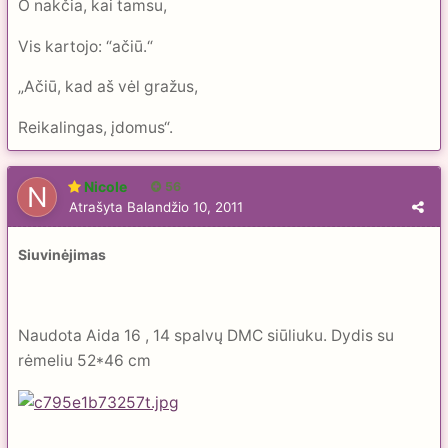
O nakčia, kai tamsu,
Vis kartojo: “ačiū.“
„Ačiū, kad aš vėl gražus,
Reikalingas, įdomus“.
Nicole
56
Atrašyta
Balandžio 10, 2011
Siuvinėjimas
Naudota Aida 16 , 14 spalvų DMC siūliuku. Dydis su
rėmeliu 52*46 cm