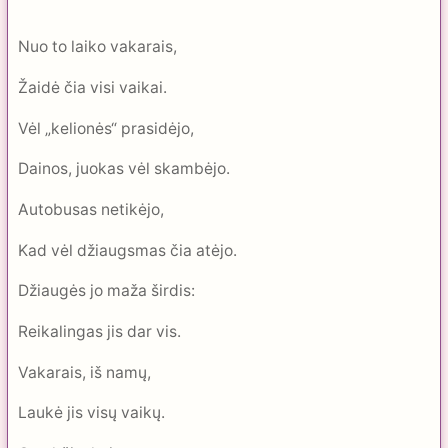
Nuo to laiko vakarais,
Žaidė čia visi vaikai.
Vėl „kelionės“ prasidėjo,
Dainos, juokas vėl skambėjo.
Autobusas netikėjo,
Kad vėl džiaugsmas čia atėjo.
Džiaugės jo maža širdis:
Reikalingas jis dar vis.
Vakarais, iš namų,
Laukė jis visų vaikų.