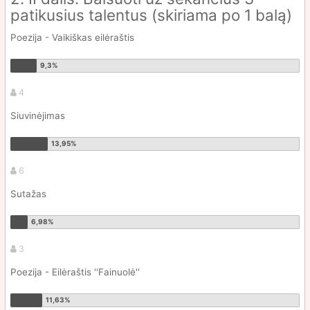
patikusius talentus (skiriama po 1 balą)
Poezija - Vaikiškas eilėraštis
4
Siuvinėjimas
6
Sutažas
3
Poezija - Eilėraštis ''Fainuolė''