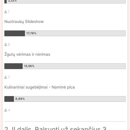
1
Nuotraukų Slideshow
8
Žgutų vėrimas ir nėrimas
7
Kulinariniai sugebėjimai - Naminė pica
4
2. II dalis. Balsuoti už sekančius 3