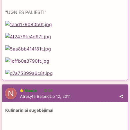
''UGNIES PALIESTI''
Nicole
56
Atrašyta
Balandžio 12, 2011
Kulinariniai sugebėjimai