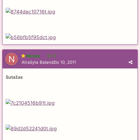
Nicole
56
Atrašyta
Balandžio 10, 2011
Sutažas