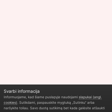
Svarbi informacija
Informuojame, kad šiame puslapyje naudojami
slapukai (angl.
cookies)
. Sutikdami, paspauskite mygtuką „Sutinku“ arba
Privatumo politika
Geliu parduotuve Vilnius
Durų restauravimas
naršykite toliau. Savo duotą sutikimą bet kada galėsite atšaukti