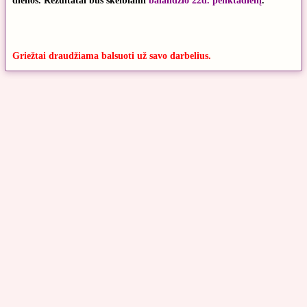
dienos. Rezultatai bus skelbiami
balandžio 22d.
penktadienį
.
Griežtai draudžiama balsuoti už savo darbelius.