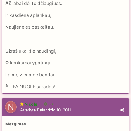
A
š labai dėl to džiaugiuos.
I
r kasdieną aplankau,
N
aujienėles paskaitau.
U
žrašiukai šie naudingi,
O
konkursai ypatingi.
L
aimę viename bandau -
Ė
... FAINUOLĘ suradau!!!
Nicole
56
Atrašyta
Balandžio 10, 2011
Mezgimas