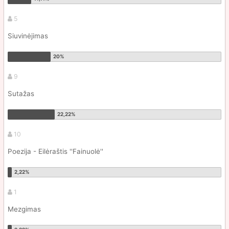
5
Siuvinėjimas
9
Sutažas
10
Poezija - Eilėraštis ''Fainuolė''
1
Mezgimas