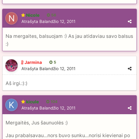
Nicole
56
Atrašyta
Balandžio 12, 2011
Na mergaites, balsuojam :) As jau atidaviau savo balsus
:)
Jarmina
5
Atrašyta
Balandžio 12, 2011
Aš irgi.:):)
kicule
104
Atrašyta
Balandžio 12, 2011
Mergaitės, Jus šaunuolės :)
Jau prabalsavau...nors buvo sunku...norisi kievienai po