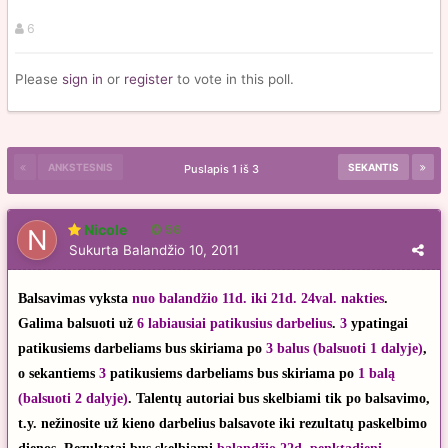
6
Please
sign in
or
register
to vote in this poll.
ANKSTESNIS
SEKANTIS
Puslapis 1 iš 3
Nicole
56
Sukurta
Balandžio 10, 2011
Balsavimas vyksta
nuo balandžio 11d. iki 21d. 24val. nakties
.
Galima balsuoti už
6 labiausiai patikusius darbelius
.
3
ypatingai
patikusiems darbeliams bus skiriama po
3 balus (balsuoti 1 dalyje)
,
o sekantiems
3
patikusiems darbeliams
bus skiriama po
1 balą
(balsuoti 2 dalyje)
. Talentų autoriai bus skelbiami tik po balsavimo,
t.y. nežinosite už kieno darbelius balsavote iki rezultatų paskelbimo