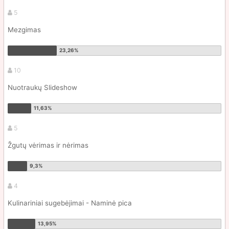
5
Mezgimas
10
Nuotraukų Slideshow
5
Žgutų vėrimas ir nėrimas
4
Kulinariniai sugebėjimai - Naminė pica