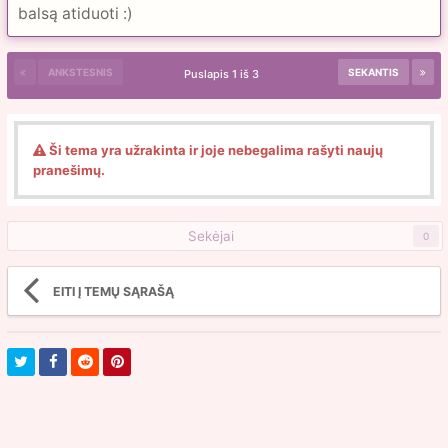
balsą atiduoti :)
ANKSTESNIS
SEKANTIS
Puslapis 1 iš 3
Ši tema yra užrakinta ir joje nebegalima rašyti naujų
pranešimų.
Sekėjai
0
EITI Į TEMŲ SĄRAŠĄ