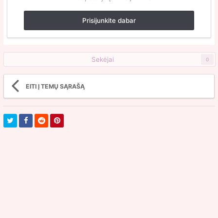
Prisijunkite dabar
Sekėjai
0
EITI Į TEMŲ SĄRAŠĄ