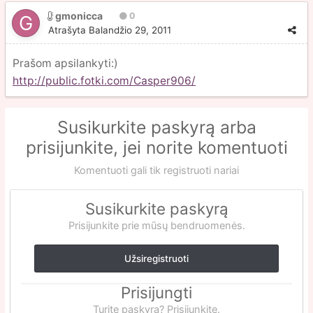
gmonicca
0
Atrašyta
Balandžio 29, 2011
Prašom apsilankyti:)
http://public.fotki.com/Casper906/
Susikurkite paskyrą arba
prisijunkite, jei norite komentuoti
Komentuoti gali tik registruoti nariai
Susikurkite paskyrą
Prisijunkite prie mūsų bendruomenės.
Užsiregistruoti
Prisijungti
Turite paskyrą? Prisijunkite.