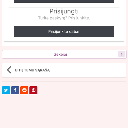
Prisijungti
Turite paskyrą? Prisijunkite.
Prisijunkite dabar
Sekėjai
3
EITI Į TEMŲ SĄRAŠĄ