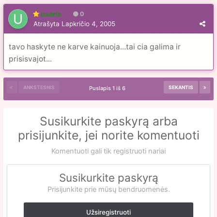
useris
0
Atrašyta
Lapkričio 4, 2005
tavo haskyte ne karve kainuoja...tai cia galima ir
prisisvajot...
ANKSTESNIS
SEKANTIS
Puslapis 1 iš 6
Susikurkite paskyrą arba
prisijunkite, jei norite komentuoti
Komentuoti gali tik registruoti nariai
Susikurkite paskyrą
Prisijunkite prie mūsų bendruomenės.
Užsiregistruoti