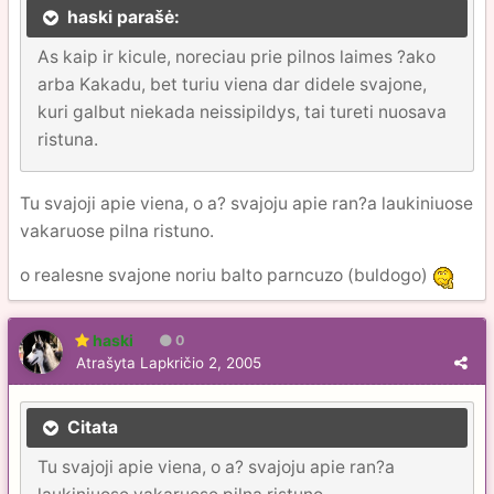
haski parašė:
As kaip ir kicule, noreciau prie pilnos laimes ?ako
arba Kakadu, bet turiu viena dar didele svajone,
kuri galbut niekada neissipildys, tai tureti nuosava
ristuna.
Tu svajoji apie viena, o a? svajoju apie ran?a laukiniuose
vakaruose pilna ristuno.
o realesne svajone noriu balto parncuzo (buldogo)
haski
0
Atrašyta
Lapkričio 2, 2005
Citata
Tu svajoji apie viena, o a? svajoju apie ran?a