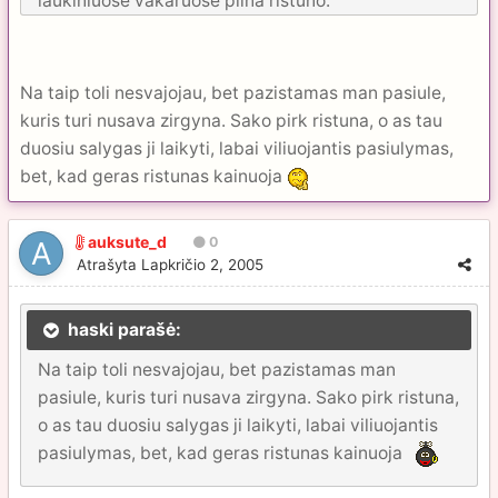
laukiniuose vakaruose pilna ristuno.
Na taip toli nesvajojau, bet pazistamas man pasiule,
kuris turi nusava zirgyna. Sako pirk ristuna, o as tau
duosiu salygas ji laikyti, labai viliuojantis pasiulymas,
bet, kad geras ristunas kainuoja
auksute_d
0
Atrašyta
Lapkričio 2, 2005
haski parašė:
Na taip toli nesvajojau, bet pazistamas man
pasiule, kuris turi nusava zirgyna. Sako pirk ristuna,
o as tau duosiu salygas ji laikyti, labai viliuojantis
pasiulymas, bet, kad geras ristunas kainuoja