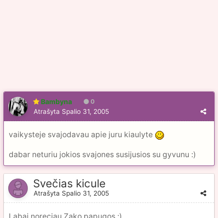
Bambyna
0
Atrašyta
Spalio 31, 2005
vaikysteje svajodavau apie juru kiaulyte
dabar neturiu jokios svajones susijusios su gyvunu :)
Svečias kicule
Atrašyta
Spalio 31, 2005
Labai noreciau Zako papugos :)