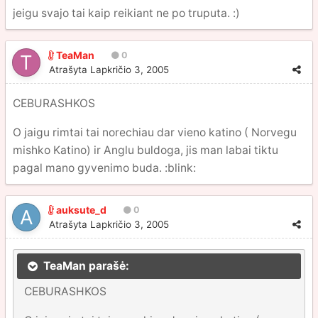
jeigu svajo tai kaip reikiant ne po truputa. :)
TeaMan
0
Atrašyta
Lapkričio 3, 2005
CEBURASHKOS
O jaigu rimtai tai norechiau dar vieno katino ( Norvegu
mishko Katino) ir Anglu buldoga, jis man labai tiktu
pagal mano gyvenimo buda. :blink:
auksute_d
0
Atrašyta
Lapkričio 3, 2005
TeaMan parašė:
CEBURASHKOS