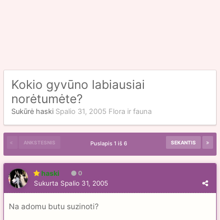
Kokio gyvūno labiausiai
norėtumėte?
Sukūrė
haski
Spalio 31, 2005
Flora ir fauna
ANKSTESNIS
SEKANTIS
Puslapis 1 iš 6
haski
0
Sukurta
Spalio 31, 2005
Na adomu butu suzinoti?