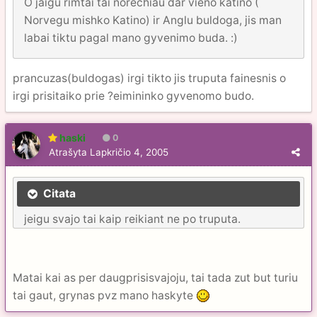
O jaigu rimtai tai norechiau dar vieno katino (
Norvegu mishko Katino) ir Anglu buldoga, jis man
labai tiktu pagal mano gyvenimo buda. :)
prancuzas(buldogas) irgi tikto jis truputa fainesnis o
irgi prisitaiko prie ?eimininko gyvenomo budo.
haski
0
Atrašyta
Lapkričio 4, 2005
Citata
jeigu svajo tai kaip reikiant ne po truputa.
Matai kai as per daugprisisvajoju, tai tada zut but turiu
tai gaut, grynas pvz mano haskyte