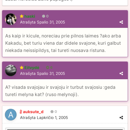
haski
0
Atrašyta
Spalio 31, 2005
As kaip ir kicule, noreciau prie pilnos laimes ?ako arba
Kakadu, bet turiu viena dar didele svajone, kuri galbut
niekada neissipildys, tai tureti nuosava ristuna.
Eitvydė
6
Atrašyta
Spalio 31, 2005
A? visada svajojau ir svajoju ir turbut svajosiu :geda
tureti melyna kat? (ruso melynoji).
auksute_d
0
Atrašyta
Lapkričio 1, 2005