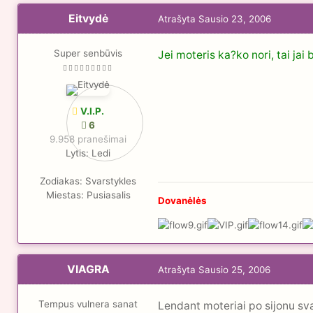
Eitvydė
Atrašyta
Sausio 23, 2006
Super senbūvis
Jei moteris ka?ko nori, tai jai 
V.I.P.
6
9.958 pranešimai
Lytis:
Ledi
Zodiakas:
Svarstykles
Miestas:
Pusiasalis
Dovanėlės
VIAGRA
Atrašyta
Sausio 25, 2006
Tempus vulnera sanat
Lendant moteriai po sijonu sva