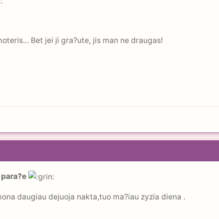
:
is... Bet jei ji gra?ute, jis man ne draugas!
 para?e
ona daugiau dejuoja nakta,tuo ma?iau zyzia diena .