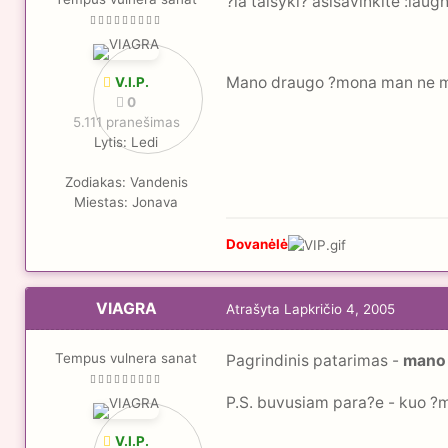
?ia taisykl? asisavinkite :laugh
Mano draugo ?mona man ne moter
V.I.P.
0
5.111 pranešimas
Lytis:
Ledi
Zodiakas:
Vandenis
Miestas:
Jonava
Dovanėlė
VIAGRA
Atrašyta
Lapkričio 4, 2005
Tempus vulnera sanat
Pagrindinis patarimas -
mano
P.S. buvusiam para?e - kuo ?m
V.I.P.