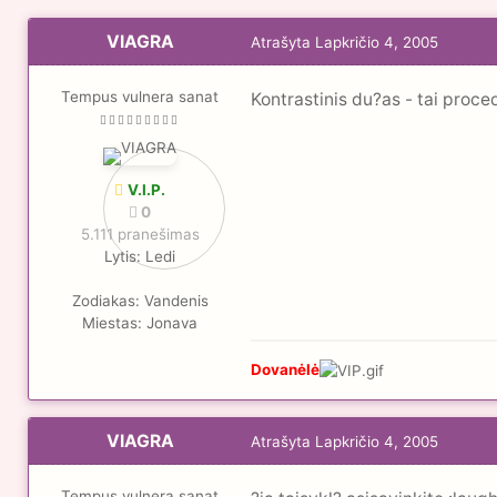
VIAGRA
Atrašyta
Lapkričio 4, 2005
Tempus vulnera sanat
Kontrastinis du?as - tai proce
V.I.P.
0
5.111 pranešimas
Lytis:
Ledi
Zodiakas:
Vandenis
Miestas:
Jonava
Dovanėlė
VIAGRA
Atrašyta
Lapkričio 4, 2005
Tempus vulnera sanat