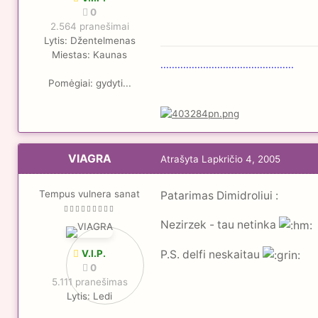
0
2.564 pranešimai
Lytis:
Džentelmenas
Miestas:
Kaunas
...............................................
Pomėgiai:
gydyti...
VIAGRA
Atrašyta
Lapkričio 4, 2005
Tempus vulnera sanat
Patarimas Dimidroliui :
Nezirzek - tau netinka
V.I.P.
P.S. delfi neskaitau
0
5.111 pranešimas
Lytis:
Ledi