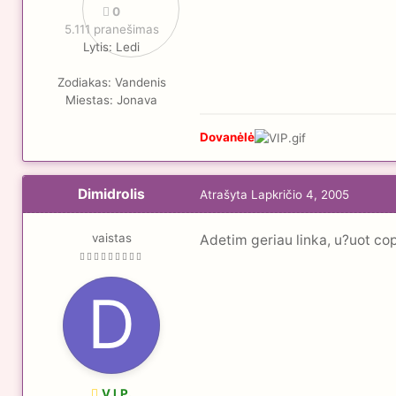
0
5.111 pranešimas
Lytis:
Ledi
Zodiakas:
Vandenis
Miestas:
Jonava
Dovanėlė
Dimidrolis
Atrašyta
Lapkričio 4, 2005
vaistas
Adetim geriau linka, u?uot co
V.I.P.