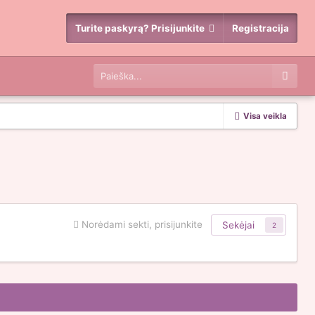
Turite paskyrą? Prisijunkite
Registracija
Visa veikla
Norėdami sekti, prisijunkite
Sekėjai
2