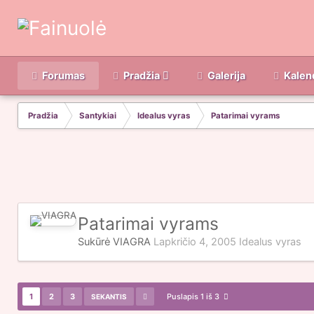
Forumas
Pradžia
Galerija
Kalen
Pradžia
Santykiai
Idealus vyras
Patarimai vyrams
Patarimai vyrams
Sukūrė
VIAGRA
Lapkričio 4, 2005
Idealus vyras
1
2
3
Puslapis 1 iš 3
SEKANTIS