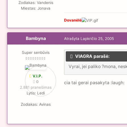
Zodiakas:
Vandenis
Miestas:
Jonava
Dovanėlė
Bambyna
Atrašyta
Lapkričio 25, 2005
Super senbūvis
VIAGRA parašė:
Vyrai, jei paliko ?mona, nes
V.I.P.
0
cia tai gerai pasakyta :laugh:
2.881 pranešimas
Lytis:
Ledi
Zodiakas:
Avinas