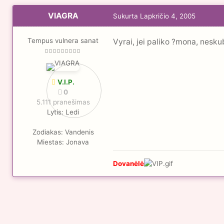
VIAGRA
Sukurta
Lapkričio 4, 2005
Tempus vulnera sanat
Vyrai, jei paliko ?mona, nesku
V.I.P.
0
5.111 pranešimas
Lytis:
Ledi
Zodiakas:
Vandenis
Miestas:
Jonava
Dovanėlė