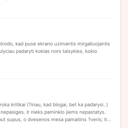
atrodo, kad puse ekrano uzimantis mirgaliuojantis
lyciau padaryti kokias nors taisykles, kokio
oka kritikai (?inau, kad blogai, bet ka padarysi..)
s nepasiges. Ir nieks paminklo jiems nepastatys.
urbut supus, o dvesenos mesa pamaitins ?veris; Ir...