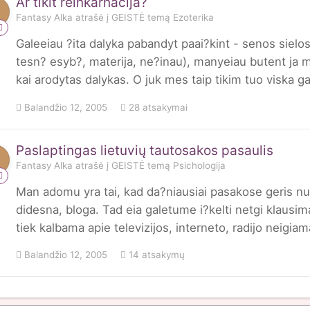
Ar tikit reinkarnacija?
Fantasy Alka
atrašė į
GEISTĖ
temą
Ezoterika
Galeeiau ?ita dalyka pabandyt paai?kint - senos sielos
tesn? esyb?, materija, ne?inau), manyeiau butent ja m
kai arodytas dalykas. O juk mes taip tikim tuo viska gal
Balandžio 12, 2005
28 atsakymai
Paslaptingas lietuvių tautosakos pasaulis
Fantasy Alka
atrašė į
GEISTĖ
temą
Psichologija
Man adomu yra tai, kad da?niausiai pasakose geris nu
didesna, bloga. Tad eia galetume i?kelti netgi klausi
tiek kalbama apie televizijos, interneto, radijo neigia
Balandžio 12, 2005
14 atsakymų