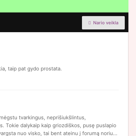
Nario veikla
ia, taip pat gydo prostata.
 mėgstu tvarkingus, neprišiukšlintus,
s. Tokie dalykaip kaip griozdiškos, pusę puslapio
argsta nuo visko, tai bent ateinu į forumą noriu...