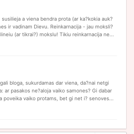
 susilieja a viena bendra prota (ar ka?kokia auk?
es ir vadinam Dievu. Reinkarnacija - jau moksli?
ineiu (ar tikrai?) mokslu! Tikiu reinkarnacija ne...
gali bloga, sukurdamas dar viena, da?nai netgi
ma: ar pasakos ne?aloja vaiko samones? Gi dabar
ma poveika vaiko protams, bet gi net i? senoves...