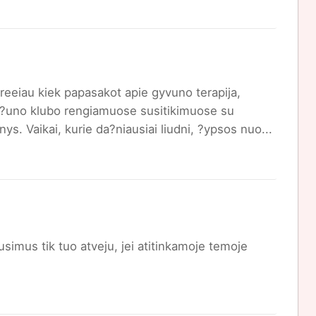
reeiau kiek papasakot apie gyvuno terapija,
vau ?uno klubo rengiamuose susitikimuose su
nys. Vaikai, kurie da?niausiai liudni, ?ypsos nuo...
usimus tik tuo atveju, jei atitinkamoje temoje