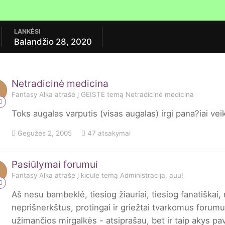
LANKĖSI
Balandžio 28, 2020
Netradicinė medicina
Fantasy Alka
atrašė į
GEISTĖ
temą
Netradicinė medicina
Toks augalas varputis (visas augalas) irgi pana?iai veik
Gegužės 2, 2005
47 atsakymai
Pasiūlymai forumui
Fantasy Alka
atrašė į
kicule
temą
Administracija, auu!
Aš nesu bambeklė, tiesiog žiauriai, tiesiog fanatiškai,
neprišnerkštus, protingai ir griežtai tvarkomus forumu
užimančios mirgalkės - atsiprašau, bet ir taip akys pav