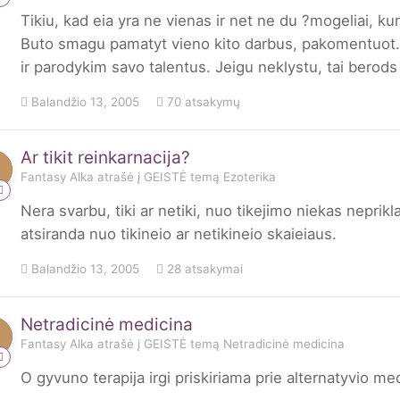
Tikiu, kad eia yra ne vienas ir net ne du ?mogeliai, kurie
Buto smagu pamatyt vieno kito darbus, pakomentuot. M
ir parodykim savo talentus. Jeigu neklystu, tai berods 
Balandžio 13, 2005
70 atsakymų
Ar tikit reinkarnacija?
Fantasy Alka
atrašė į
GEISTĖ
temą
Ezoterika
Nera svarbu, tiki ar netiki, nuo tikejimo niekas neprikla
atsiranda nuo tikineio ar netikineio skaieiaus.
Balandžio 13, 2005
28 atsakymai
Netradicinė medicina
Fantasy Alka
atrašė į
GEISTĖ
temą
Netradicinė medicina
O gyvuno terapija irgi priskiriama prie alternatyvio m