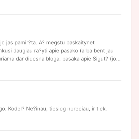
o jas pamir?ta. A? megstu paskaitynet
inkusi daugiau ra?yti apie pasako (arba bent jau
riama dar didesna bloga: pasaka apie Sigut? (jo...
go. Kodel? Ne?inau, tiesiog noreeiau, ir tiek.