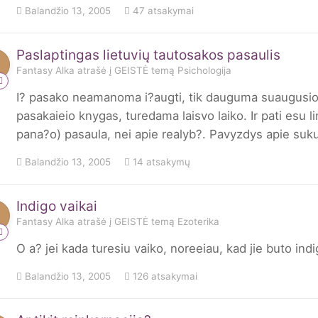
Balandžio 13, 2005
47 atsakymai
Paslaptingas lietuvių tautosakos pasaulis
Fantasy Alka
atrašė į
GEISTĖ
temą
Psichologija
I? pasako neamanoma i?augti, tik dauguma suaugusioj
pasakaieio knygas, turedama laisvo laiko. Ir pati esu l
pana?o) pasaula, nei apie realyb?. Pavyzdys apie suku
Balandžio 13, 2005
14 atsakymų
Indigo vaikai
Fantasy Alka
atrašė į
GEISTĖ
temą
Ezoterika
O a? jei kada turesiu vaiko, noreeiau, kad jie buto indi
Balandžio 13, 2005
126 atsakymai