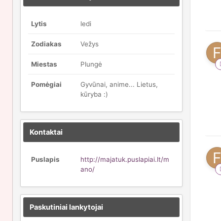
Lytis
ledi
Zodiakas
Vežys
Miestas
Plungė
Pomėgiai
Gyvūnai, anime... Lietus,
kūryba :)
Kontaktai
Puslapis
http://majatuk.puslapiai.lt/m
ano/
Paskutiniai lankytojai