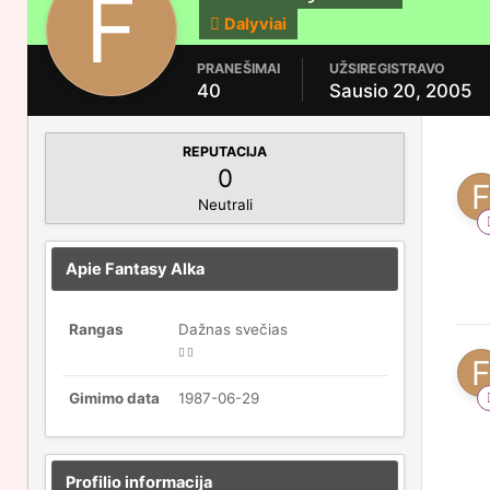
Dalyviai
PRANEŠIMAI
UŽSIREGISTRAVO
40
Sausio 20, 2005
REPUTACIJA
0
Neutrali
Apie Fantasy Alka
Rangas
Dažnas svečias
Gimimo data
1987-06-29
Profilio informacija