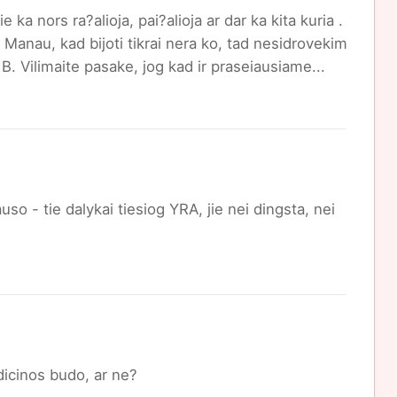
 ka nors ra?alioja, pai?alioja ar dar ka kita kuria .
anau, kad bijoti tikrai nera ko, tad nesidrovekim
B. Vilimaite pasake, jog kad ir praseiausiame...
uso - tie dalykai tiesiog YRA, jie nei dingsta, nei
edicinos budo, ar ne?