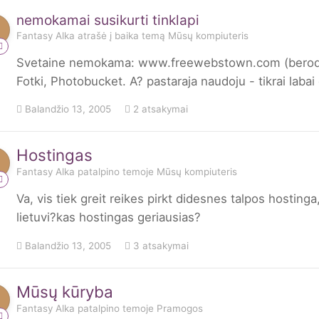
nemokamai susikurti tinklapi
Fantasy Alka
atrašė į
baika
temą
Mūsų kompiuteris
Svetaine nemokama: www.freewebstown.com (berods 
Fotki, Photobucket. A? pastaraja naudoju - tikrai labai
Balandžio 13, 2005
2 atsakymai
Hostingas
Fantasy Alka
patalpino temoje
Mūsų kompiuteris
Va, vis tiek greit reikes pirkt didesnes talpos hostinga
lietuvi?kas hostingas geriausias?
Balandžio 13, 2005
3 atsakymai
Mūsų kūryba
Fantasy Alka
patalpino temoje
Pramogos