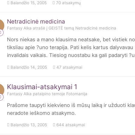
Balandžio 15, 2005
70 atsakymų
Netradicinė medicina
Fantasy Alka
atrašė į
GEISTĖ
temą
Netradicinė medicina
Nors niekas a mano klausima neatsake, bet vistiek no
tiksliau apie ?uno terapija. Pati kelis kartus dalyva
invalidais vaikais. Tiesiog nuostabu ka gali padaryti ?u
Balandžio 14, 2005
47 atsakymai
Klausimai-atsakymai 1
Fantasy Alka
patalpino temoje
Fotomanija
Prašome taupyti kiekvieno iš mūsų laiką ir užduoti kla
neradote ieškomo atsakymo.
Balandžio 13, 2005
644 atsakymai