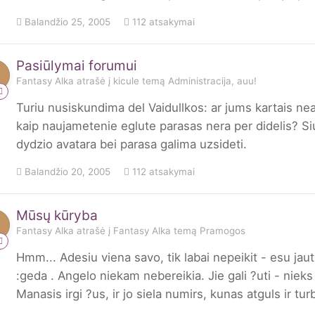
Balandžio 25, 2005
112 atsakymai
Pasiūlymai forumui
Fantasy Alka
atrašė į
kicule
temą
Administracija, auu!
Turiu nusiskundima del Vaidullkos: ar jums kartais ne
kaip naujametenie eglute parasas nera per didelis? Siu
dydzio avatara bei parasa galima uzsideti.
Balandžio 20, 2005
112 atsakymai
Mūsų kūryba
Fantasy Alka
atrašė į
Fantasy Alka
temą
Pramogos
Hmm... Adesiu viena savo, tik labai nepeikit - esu jautr
:geda . Angelo niekam nebereikia. Jie gali ?uti - niek
Manasis irgi ?us, ir jo siela numirs, kunas atguls ir t