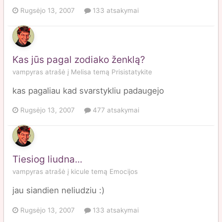
Rugsėjo 13, 2007
133 atsakymai
Kas jūs pagal zodiako ženklą?
vampyras
atrašė į
Melisa
temą
Prisistatykite
kas pagaliau kad svarstykliu padaugejo
Rugsėjo 13, 2007
477 atsakymai
Tiesiog liudna...
vampyras
atrašė į
kicule
temą
Emocijos
jau siandien neliudziu :)
Rugsėjo 13, 2007
133 atsakymai