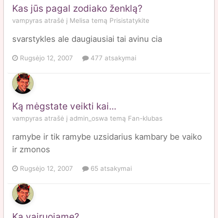
Kas jūs pagal zodiako ženklą?
vampyras
atrašė į
Melisa
temą
Prisistatykite
svarstykles ale daugiausiai tai avinu cia
Rugsėjo 12, 2007
477 atsakymai
Ką mėgstate veikti kai...
vampyras
atrašė į
admin_oswa
temą
Fan-klubas
ramybe ir tik ramybe uzsidarius kambary be vaiko
ir zmonos
Rugsėjo 12, 2007
65 atsakymai
Ką vairuojame?