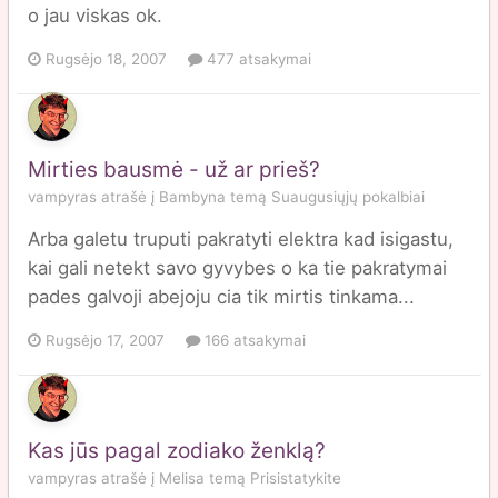
o jau viskas ok.
Rugsėjo 18, 2007
477 atsakymai
Mirties bausmė - už ar prieš?
vampyras
atrašė į
Bambyna
temą
Suaugusiųjų pokalbiai
Arba galetu truputi pakratyti elektra kad isigastu,
kai gali netekt savo gyvybes o ka tie pakratymai
pades galvoji abejoju cia tik mirtis tinkama...
Rugsėjo 17, 2007
166 atsakymai
Kas jūs pagal zodiako ženklą?
vampyras
atrašė į
Melisa
temą
Prisistatykite