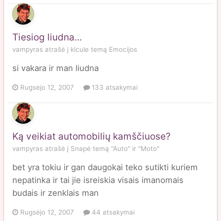
Tiesiog liudna...
vampyras
atrašė į
kicule
temą
Emocijos
si vakara ir man liudna
Rugsėjo 12, 2007
133 atsakymai
Ką veikiat automobilių kamščiuose?
vampyras
atrašė į
Snapė
temą
"Auto" ir "Moto"
bet yra tokiu ir gan daugokai teko sutikti kuriem
nepatinka ir tai jie isreiskia visais imanomais
budais ir zenklais man
Rugsėjo 12, 2007
44 atsakymai