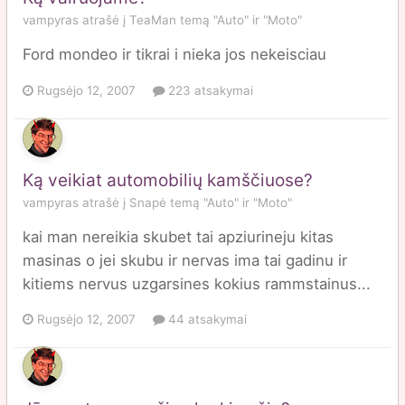
vampyras
atrašė į
TeaMan
temą
"Auto" ir "Moto"
Ford mondeo ir tikrai i nieka jos nekeisciau
Rugsėjo 12, 2007
223 atsakymai
Ką veikiat automobilių kamščiuose?
vampyras
atrašė į
Snapė
temą
"Auto" ir "Moto"
kai man nereikia skubet tai apziurineju kitas
masinas o jei skubu ir nervas ima tai gadinu ir
kitiems nervus uzgarsines kokius rammstainus...
Rugsėjo 12, 2007
44 atsakymai