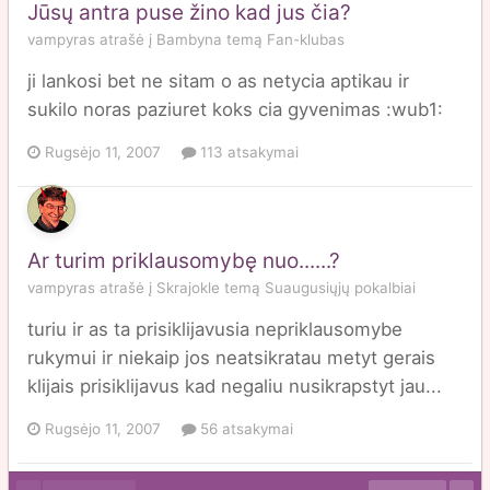
Jūsų antra puse žino kad jus čia?
vampyras
atrašė į
Bambyna
temą
Fan-klubas
ji lankosi bet ne sitam o as netycia aptikau ir
sukilo noras paziuret koks cia gyvenimas :wub1:
Rugsėjo 11, 2007
113 atsakymai
Ar turim priklausomybę nuo......?
vampyras
atrašė į
Skrajokle
temą
Suaugusiųjų pokalbiai
turiu ir as ta prisiklijavusia nepriklausomybe
rukymui ir niekaip jos neatsikratau metyt gerais
klijais prisiklijavus kad negaliu nusikrapstyt jau...
Rugsėjo 11, 2007
56 atsakymai