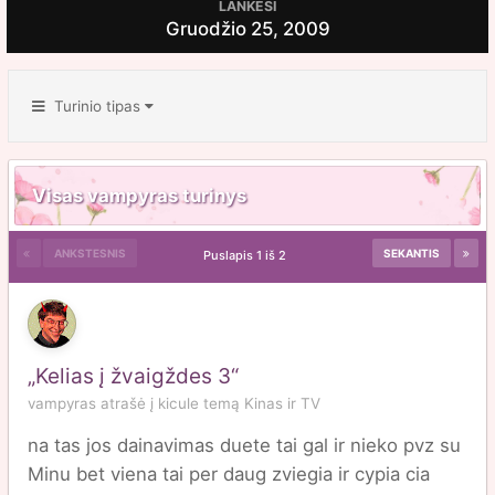
LANKĖSI
Gruodžio 25, 2009
Turinio tipas
Visas vampyras turinys
ANKSTESNIS
SEKANTIS
Puslapis 1 iš 2
„Kelias į žvaigždes 3“
vampyras
atrašė į
kicule
temą
Kinas ir TV
na tas jos dainavimas duete tai gal ir nieko pvz su
Minu bet viena tai per daug zviegia ir cypia cia