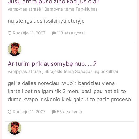
Jūsų antra puse žino kad jus čia?
vampyras
atrašė į
Bambyna
temą
Fan-klubas
nu stengsiuos issilaikyti eteryje
Rugsėjo 11, 2007
113 atsakymai
Ar turim priklausomybę nuo......?
vampyras
atrašė į
Skrajokle
temą
Suaugusiųjų pokalbiai
gal is dalies noreciau :wub1: bandziau viena
karteli bet neilgam tik 3 men. pasiilgau netiek to
dumo kvapo ir skonio kiek galbut to pacio proceso
Rugsėjo 11, 2007
56 atsakymai