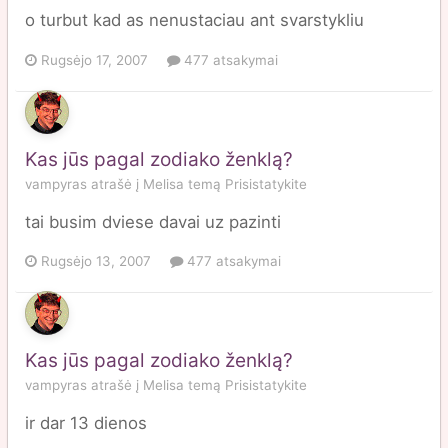
o turbut kad as nenustaciau ant svarstykliu
Rugsėjo 17, 2007
477 atsakymai
Kas jūs pagal zodiako ženklą?
vampyras
atrašė į
Melisa
temą
Prisistatykite
tai busim dviese davai uz pazinti
Rugsėjo 13, 2007
477 atsakymai
Kas jūs pagal zodiako ženklą?
vampyras
atrašė į
Melisa
temą
Prisistatykite
ir dar 13 dienos