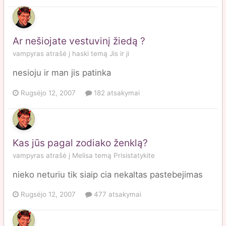
Ar nešiojate vestuvinį žiedą ?
vampyras
atrašė į
haski
temą
Jis ir ji
nesioju ir man jis patinka
Rugsėjo 12, 2007
182 atsakymai
Kas jūs pagal zodiako ženklą?
vampyras
atrašė į
Melisa
temą
Prisistatykite
nieko neturiu tik siaip cia nekaltas pastebejimas
Rugsėjo 12, 2007
477 atsakymai