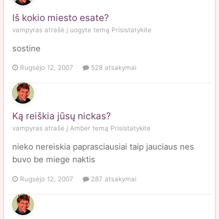
Iš kokio miesto esate?
vampyras
atrašė į
uogyte
temą
Prisistatykite
sostine
Rugsėjo 12, 2007
528 atsakymai
Ką reiškia jūsų nickas?
vampyras
atrašė į
Amber
temą
Prisistatykite
nieko nereiskia paprasciausiai taip jauciaus nes
buvo be miege naktis
Rugsėjo 12, 2007
287 atsakymai