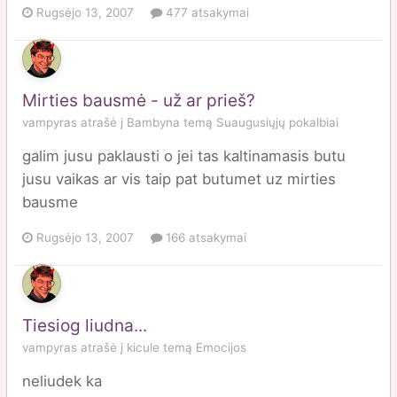
Rugsėjo 13, 2007
477 atsakymai
Mirties bausmė - už ar prieš?
vampyras
atrašė į
Bambyna
temą
Suaugusiųjų pokalbiai
galim jusu paklausti o jei tas kaltinamasis butu
jusu vaikas ar vis taip pat butumet uz mirties
bausme
Rugsėjo 13, 2007
166 atsakymai
Tiesiog liudna...
vampyras
atrašė į
kicule
temą
Emocijos
neliudek ka