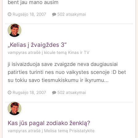
bent jau mano ausim
Rugsėjo 18, 2007
502 atsakymai
„Kelias į žvaigždes 3“
vampyras
atrašė į
kicule
temą
Kinas ir TV
ji isivaizduoja save zvaigzde neva daugiausiai
patirties turinti nes nuo vaikystes scenoje :D bet
su tokiu savo tiesmukiskumu ir ikyrumu...
Rugsėjo 18, 2007
502 atsakymai
Kas jūs pagal zodiako ženklą?
vampyras
atrašė į
Melisa
temą
Prisistatykite