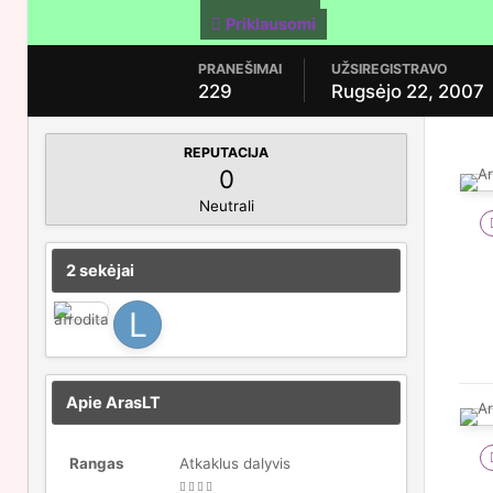
Priklausomi
PRANEŠIMAI
UŽSIREGISTRAVO
229
Rugsėjo 22, 2007
REPUTACIJA
0
Neutrali
2 sekėjai
Apie ArasLT
Rangas
Atkaklus dalyvis