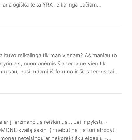
ar analogiška teka YRA reikalinga pačiam...
ma buvo reikalinga tik man vienam? Aš maniau (o
 patyrimais, nuomonėmis šia tema ne vien tik
mų sau, pasiimdami iš forumo ir šios temos tai...
ar jį erzinančius reiškinius... Jei ir pykstu -
E kvailą sakinį (ir nebūtinai jis turi atrodyti
uomone) neteisingu ar nekorektišku elgesiu -...