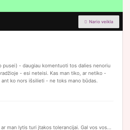
Nario veikla
ko pusei) - daugiau komentuoti tos dalies nenoriu
adžioje - esi neteisi. Kas man tiko, ar netiko -
 ant ko nors išsilieti - ne toks mano būdas.
, ar man lytis turi įtakos tolerancijai. Gal vos vos...