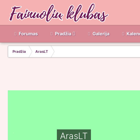
Forumas
Pradžia
Galerija
Kalen
Pradžia
ArasLT
ArasLT