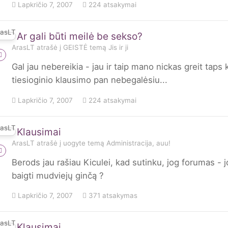
Lapkričio 7, 2007
224 atsakymai
Ar gali būti meilė be sekso?
ArasLT
atrašė į
GEISTĖ
temą
Jis ir ji
Gal jau nebereikia - jau ir taip mano nickas greit taps
tiesioginio klausimo pan nebegalėsiu...
Lapkričio 7, 2007
224 atsakymai
Klausimai
ArasLT
atrašė į
uogyte
temą
Administracija, auu!
Berods jau rašiau Kiculei, kad sutinku, jog forumas - j
baigti mudviejų ginčą ?
Lapkričio 7, 2007
371 atsakymas
Klausimai