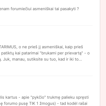
vienam forumiečiui asmeniškai tai pasakyti ?
RIMUS, o ne prieš jį asmeniškai, kaip prieš
patiktų kai patarimai "brukami per prievartą" - o
 Juk, manau, sutiksite su tuo, kad ir iki to...
kalis kartus - apie "pykčio" trukmę palieku spręsti
inę forumo pusę TIK 1 žmogus) - tad kodėl rašai