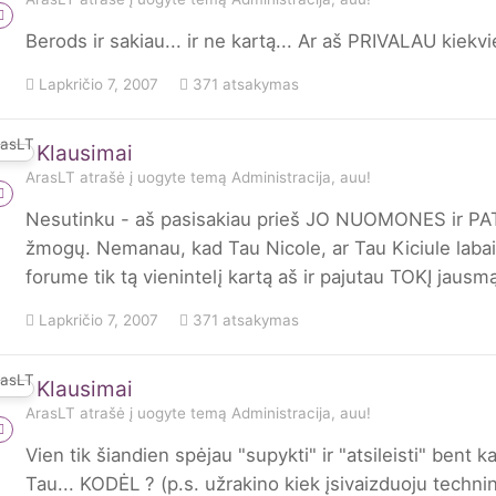
Berods ir sakiau... ir ne kartą... Ar aš PRIVALAU kiek
Lapkričio 7, 2007
371 atsakymas
Klausimai
ArasLT
atrašė į
uogyte
temą
Administracija, auu!
Nesutinku - aš pasisakiau prieš JO NUOMONES ir PATA
žmogų. Nemanau, kad Tau Nicole, ar Tau Kiciule labai 
forume tik tą vienintelį kartą aš ir pajutau TOKĮ jausmą.
Lapkričio 7, 2007
371 atsakymas
Klausimai
ArasLT
atrašė į
uogyte
temą
Administracija, auu!
Vien tik šiandien spėjau "supykti" ir "atsileisti" bent 
Tau... KODĖL ? (p.s. užrakino kiek įsivaizduoju techn