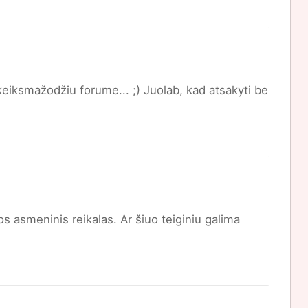
 keiksmažodžiu forume... ;) Juolab, kad atsakyti be
os asmeninis reikalas. Ar šiuo teiginiu galima