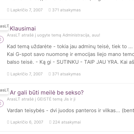
Lapkričio 7, 2007
371 atsakymas
Klausimai
ArasLT
atrašė į
uogyte
temą
Administracija, auu!
Kad temą uždarėte - tokia jau adminų teisė, tiek to ... 
Kai G-spot savo nuomonę ir emocijas liejo mano temoj
balso teisė. - Ką gi - SUTINKU - TAIP JAU YRA. Kai a
Lapkričio 7, 2007
371 atsakymas
Ar gali būti meilė be sekso?
ArasLT
atrašė į
GEISTĖ
temą
Jis ir ji
Vardan teisybės - dvi juodos panteros ir vilkas... (bent
Lapkričio 6, 2007
224 atsakymai