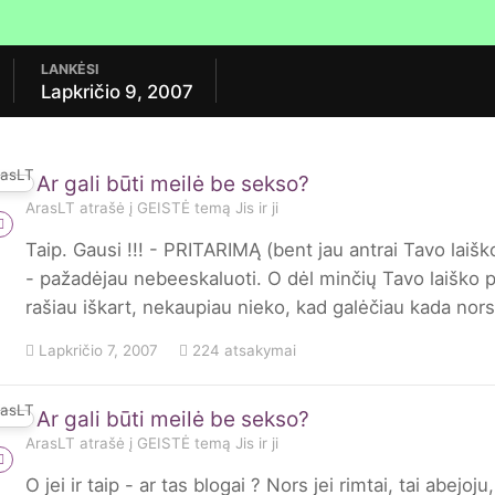
LANKĖSI
Lapkričio 9, 2007
Ar gali būti meilė be sekso?
ArasLT
atrašė į
GEISTĖ
temą
Jis ir ji
Taip. Gausi !!! - PRITARIMĄ (bent jau antrai Tavo laiš
- pažadėjau nebeeskaluoti. O dėl minčių Tavo laiško pr
rašiau iškart, nekaupiau nieko, kad galėčiau kada nors
Lapkričio 7, 2007
224 atsakymai
Ar gali būti meilė be sekso?
ArasLT
atrašė į
GEISTĖ
temą
Jis ir ji
O jei ir taip - ar tas blogai ? Nors jei rimtai, tai abejoju