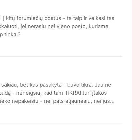
 į kitų forumiečių postus - ta taip ir velkasi tas
kaluoti, jei nerasiu nei vieno posto, kuriame
p tinka ?
ą sakiau, bet kas pasakyta - buvo tikra. Jau ne
būdą - neneigsiu, kad tam TIKRAI turi įtakos
ieko nepakeisiu - nei pats atjaunėsiu, nei jus...