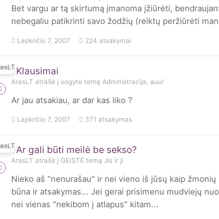
Bet vargu ar tą skirtumą įmanoma įžiūrėti, bendraujant
nebegaliu patikrinti savo žodžių (reiktų peržiūrėti mano
Lapkričio 7, 2007
224 atsakymai
Klausimai
ArasLT
atrašė į
uogyte
temą
Administracija, auu!
Ar jau atsakiau, ar dar kas liko ?
Lapkričio 7, 2007
371 atsakymas
Ar gali būti meilė be sekso?
ArasLT
atrašė į
GEISTĖ
temą
Jis ir ji
Nieko aš "nenurašau" ir nei vieno iš jūsų kaip žmoni
būna ir atsakymas... Jei gerai prisimenu mudviejų nu
nei vienas "nekibom į atlapus" kitam...