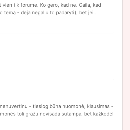
 vien tik forume. Ko gero, kad ne. Gaila, kad
 temą - deja negaliu to padaryti), bet jei...
ų nenuvertinu - tiesiog būna nuomonė, klausimas -
omonės toli gražu nevisada sutampa, bet kažkodėl