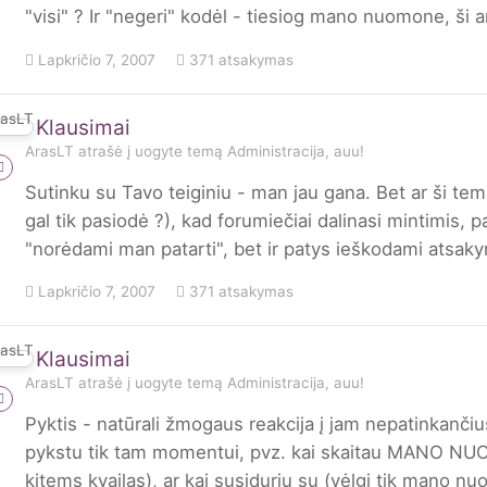
"visi" ? Ir "negeri" kodėl - tiesiog mano nuomone, ši 
Lapkričio 7, 2007
371 atsakymas
Klausimai
ArasLT
atrašė į
uogyte
temą
Administracija, auu!
Sutinku su Tavo teiginiu - man jau gana. Bet ar ši te
gal tik pasiodė ?), kad forumiečiai dalinasi mintimis,
"norėdami man patarti", bet ir patys ieškodami atsaky
Lapkričio 7, 2007
371 atsakymas
Klausimai
ArasLT
atrašė į
uogyte
temą
Administracija, auu!
Pyktis - natūrali žmogaus reakcija į jam nepatinkančius 
pykstu tik tam momentui, pvz. kai skaitau MANO NUOMON
kitems kvailas), ar kai susiduriu su (vėlgi tik mano n