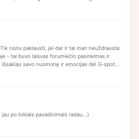
Tik noriu paklausti, jei dar ir tai man neuždrausta:
e - tai buvo laisvas forumiečio pasinkimas ir
š išsakiau savo nuomonę ir emocijas dėl G-spot...
 jau po tokiais pavadinimais radau...)