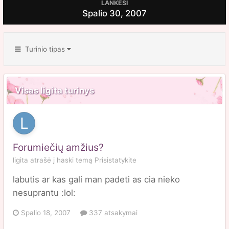
LANKĖSI
Spalio 30, 2007
Turinio tipas
Visas ligita turinys
Forumiečių amžius?
ligita
atrašė į
haski
temą
Prisistatykite
labutis ar kas gali man padeti as cia nieko
nesuprantu :lol:
Spalio 18, 2007
337 atsakymai