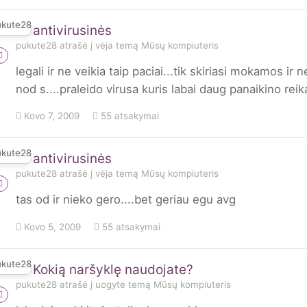
antivirusinės
pukute28
atrašė į
vėja
temą
Mūsų kompiuteris
legali ir ne veikia taip paciai...tik skiriasi mokamos i
nod s....praleido virusa kuris labai daug panaikino reika
Kovo 7, 2009
55 atsakymai
antivirusinės
pukute28
atrašė į
vėja
temą
Mūsų kompiuteris
tas od ir nieko gero....bet geriau egu avg
Kovo 5, 2009
55 atsakymai
Kokią naršyklę naudojate?
pukute28
atrašė į
uogyte
temą
Mūsų kompiuteris