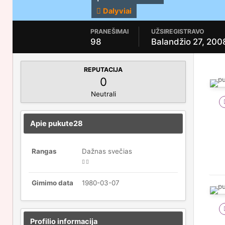
Dalyviai
PRANEŠIMAI
UŽSIREGISTRAVO
98
Balandžio 27, 200
REPUTACIJA
0
Neutrali
Apie pukute28
Rangas
Dažnas svečias
Gimimo data
1980-03-07
Profilio informacija