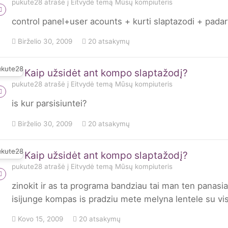
pukute28
atrašė į
Eitvydė
temą
Mūsų kompiuteris
control panel+user acounts + kurti slaptazodi + padary
Birželio 30, 2009
20 atsakymų
Kaip užsidėt ant kompo slaptažodį?
pukute28
atrašė į
Eitvydė
temą
Mūsų kompiuteris
is kur parsisiuntei?
Birželio 30, 2009
20 atsakymų
Kaip užsidėt ant kompo slaptažodį?
pukute28
atrašė į
Eitvydė
temą
Mūsų kompiuteris
zinokit ir as ta programa bandziau tai man ten panasia
isijunge kompas is pradziu mete melyna lentele su visok
Kovo 15, 2009
20 atsakymų