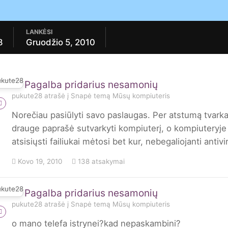
LANKĖSI
8
Gruodžio 5, 2010
Pagalba pridarius nesamonių
pukute28
atrašė į
Snapė
temą
Mūsų kompiuteris
Norečiau pasiūlyti savo paslaugas. Per atstumą tvark
drauge paprašė sutvarkyti kompiuterį, o kompiuteryje 
atsisiųsti failiukai mėtosi bet kur, nebegaliojanti anti
Kovo 19, 2010
138 atsakymai
Pagalba pridarius nesamonių
pukute28
atrašė į
Snapė
temą
Mūsų kompiuteris
o mano telefa istrynei?kad nepaskambini?