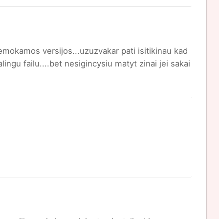
r nemokamos versijos...uzuzvakar pati isitikinau kad
lingu failu....bet nesigincysiu matyt zinai jei sakai