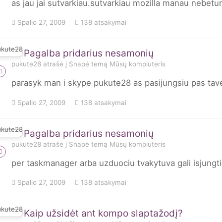
as jau jai sutvarkiau.sutvarkiau mozilla manau nebetu
Spalio 27, 2009
138 atsakymai
Pagalba pridarius nesamonių
pukute28
atrašė į
Snapė
temą
Mūsų kompiuteris
parasyk man i skype pukute28 as pasijungsiu pas tave 
Spalio 27, 2009
138 atsakymai
Pagalba pridarius nesamonių
pukute28
atrašė į
Snapė
temą
Mūsų kompiuteris
per taskmanager arba uzduociu tvakytuva gali isjungti
Spalio 27, 2009
138 atsakymai
Kaip užsidėt ant kompo slaptažodį?