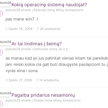
Kokią operacinę sistemą naudojat?
pukute28
atrašė į
Balanda
temą
Mūsų kompiuteris
pas mane win7 :)
Spalio 28, 2009
26 atsakymai
Ar tai lindimas į šeimą?
pukute28
atrašė į
Gretutyte
temą
Jis ir ji
as manau kad jei jus patinkat vienas kitam tai pareikal
jam reiski.kokia cia gali buti draugyste paslapciom.tu ga
vyras eina i sona.
Spalio 27, 2009
14 atsakymų
Pagalba pridarius nesamonių
pukute28
atrašė į
Snapė
temą
Mūsų kompiuteris