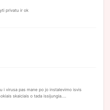
ti privatu ir ok
u i virusa pas mane po jo instalevimo isvis
iais skaiciais o tada issijungia....