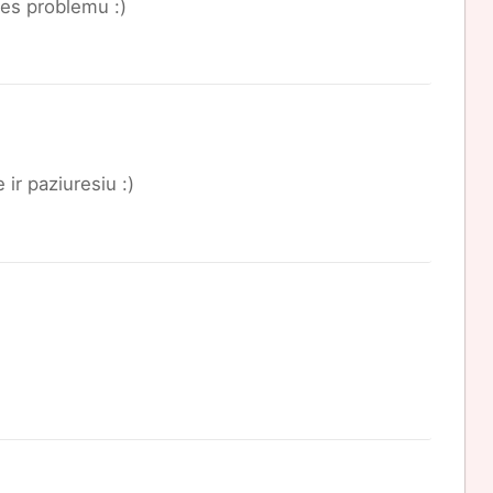
res problemu :)
ir paziuresiu :)