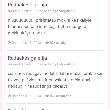
Rudaakės galerija
rudaakė
atrašė į
rudaakė
temą
Fotogalerija
niuuuuuuuuu, prisistatau mokinukės kailyje
Rimtai man taip ir neišėjo būt, nesu gera
mokinukė, nu nesu.......
Balandžio 15, 2010
103 atsakymai
Rudaakės galerija
rudaakė
atrašė į
rudaakė
temą
Fotogalerija
cia žinok redagavimo labai labai mažai, praktiškai
tik vos pašviesinta ir paryškinta, o čia labai
nedaug ir nesudėtinga padaryt
Balandžio 15, 2010
103 atsakymai