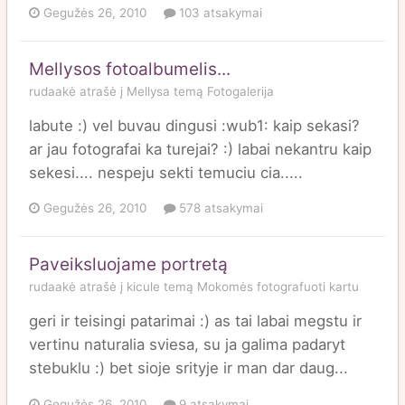
Gegužės 26, 2010
103 atsakymai
Mellysos fotoalbumelis...
rudaakė
atrašė į
Mellysa
temą
Fotogalerija
labute :) vel buvau dingusi :wub1: kaip sekasi?
ar jau fotografai ka turejai? :) labai nekantru kaip
sekesi.... nespeju sekti temuciu cia.....
Gegužės 26, 2010
578 atsakymai
Paveiksluojame portretą
rudaakė
atrašė į
kicule
temą
Mokomės fotografuoti kartu
geri ir teisingi patarimai :) as tai labai megstu ir
vertinu naturalia sviesa, su ja galima padaryt
stebuklu :) bet sioje srityje ir man dar daug...
Gegužės 26, 2010
9 atsakymai