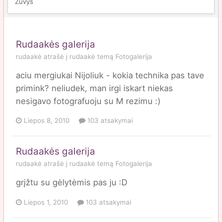
Žuvys
Rudaakės galerija
rudaakė
atrašė į
rudaakė
temą
Fotogalerija
aciu mergiukai Nijoliuk - kokia technika pas tave
primink? neliudek, man irgi iskart niekas
nesigavo fotografuoju su M rezimu :)
Liepos 8, 2010
103 atsakymai
Rudaakės galerija
rudaakė
atrašė į
rudaakė
temą
Fotogalerija
grįžtu su gėlytėmis pas ju :D
Liepos 1, 2010
103 atsakymai