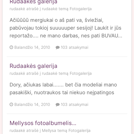
Rudaakės galerija
rudaakė
atrašė į
rudaakė
temą
Fotogalerija
Ačiūūūū mergiukai o aš pati va, šviežiai,
pabūvojau tokioj suuuuuper sesijoj! Laukit ir jūs
reportažo.... ne mano darbas, nes pati BUVAU...
Balandžio 14, 2010
103 atsakymai
Rudaakės galerija
rudaakė
atrašė į
rudaakė
temą
Fotogalerija
Dory, ačiukas labai....... bet čia modeliai mano
pasakiški, nuotraukos tai niekuo neįpatingos
Balandžio 14, 2010
103 atsakymai
Mellysos fotoalbumelis...
rudaakė
atrašė į
Mellysa
temą
Fotogalerija