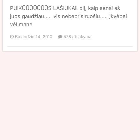
PUIKŪŪŪŪŪŪŪS LAŠIUKAI! oij, kaip senai aš
juos gaudžiau..... vis nebeprisiruošiu..... įkvėpei
vėl mane
Balandžio 14, 2010
578 atsakymai