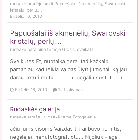
rudaakė
pradėjo sekti
Papuošalai iš akmenėlių, Swarovski
kristalų, perlų....
Birželio 16, 2010
Papuošalai iš akmenėlių, Swarovski
kristalų, perlų....
rudaakė
patalpino temoje
Grožis, sveikata
Sveikutės Et, nuotaika gera, tad kažkaip
pamaniau kad reikia va pasiūlytt jums tai, ką jau
darau keturi metai ir ..... nebegaliu sustot.... Ir...
Birželio 16, 2010
1 atsakymas
Rudaakės galerija
rudaakė
atrašė į
rudaakė
temą
Fotogalerija
ačiū jums visoms Vaizdas tikrai buvo kerintis,
negalėjau nenufotografuot..... Nijoliux - aga,