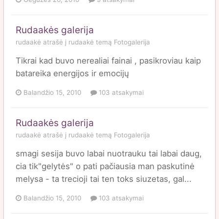
Rudaakės galerija
rudaakė
atrašė į
rudaakė
temą
Fotogalerija
Tikrai kad buvo nerealiai fainai , pasikroviau kaip
batareika energijos ir emocijų
Balandžio 15, 2010
103 atsakymai
Rudaakės galerija
rudaakė
atrašė į
rudaakė
temą
Fotogalerija
smagi sesija buvo labai nuotrauku tai labai daug,
cia tik"gelytės" o pati pačiausia man paskutinė
melysa - ta trecioji tai ten toks siuzetas, gal...
Balandžio 15, 2010
103 atsakymai