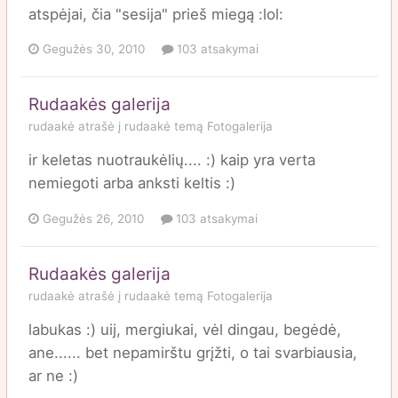
atspėjai, čia "sesija" prieš miegą :lol:
Gegužės 30, 2010
103 atsakymai
Rudaakės galerija
rudaakė
atrašė į
rudaakė
temą
Fotogalerija
ir keletas nuotraukėlių.... :) kaip yra verta
nemiegoti arba anksti keltis :)
Gegužės 26, 2010
103 atsakymai
Rudaakės galerija
rudaakė
atrašė į
rudaakė
temą
Fotogalerija
labukas :) uij, mergiukai, vėl dingau, begėdė,
ane...... bet nepamirštu grįžti, o tai svarbiausia,
ar ne :)