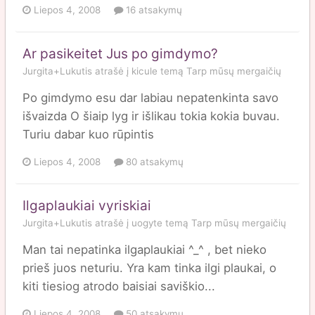
Liepos 4, 2008
16 atsakymų
Ar pasikeitet Jus po gimdymo?
Jurgita+Lukutis
atrašė į
kicule
temą
Tarp mūsų mergaičių
Po gimdymo esu dar labiau nepatenkinta savo
išvaizda O šiaip lyg ir išlikau tokia kokia buvau.
Turiu dabar kuo rūpintis
Liepos 4, 2008
80 atsakymų
Ilgaplaukiai vyriskiai
Jurgita+Lukutis
atrašė į
uogyte
temą
Tarp mūsų mergaičių
Man tai nepatinka ilgaplaukiai ^_^ , bet nieko
prieš juos neturiu. Yra kam tinka ilgi plaukai, o
kiti tiesiog atrodo baisiai saviškio...
Liepos 4, 2008
50 atsakymų