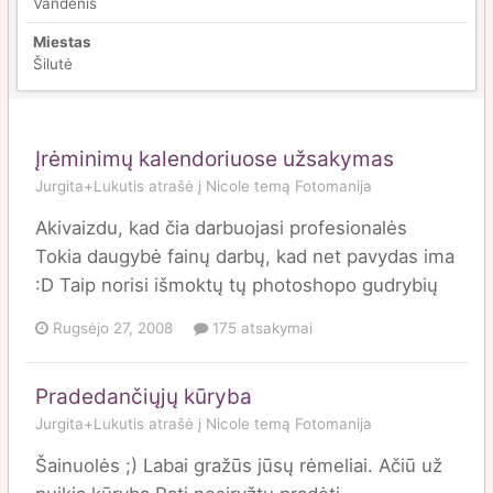
Vandenis
Miestas
Šilutė
Įrėminimų kalendoriuose užsakymas
Jurgita+Lukutis
atrašė į
Nicole
temą
Fotomanija
Akivaizdu, kad čia darbuojasi profesionalės
Tokia daugybė fainų darbų, kad net pavydas ima
:D Taip norisi išmoktų tų photoshopo gudrybių
Rugsėjo 27, 2008
175 atsakymai
Pradedančiųjų kūryba
Jurgita+Lukutis
atrašė į
Nicole
temą
Fotomanija
Šainuolės ;) Labai gražūs jūsų rėmeliai. Ačiū už