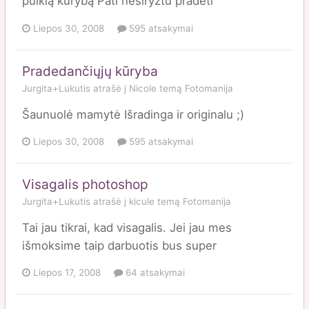
puikią kūrybą Pati nesiryžtu pradėti
Liepos 30, 2008
595 atsakymai
Pradedančiųjų kūryba
Jurgita+Lukutis
atrašė į
Nicole
temą
Fotomanija
Šaunuolė mamytė Išradinga ir originalu ;)
Liepos 30, 2008
595 atsakymai
Visagalis photoshop
Jurgita+Lukutis
atrašė į
kicule
temą
Fotomanija
Tai jau tikrai, kad visagalis. Jei jau mes
išmoksime taip darbuotis bus super
Liepos 17, 2008
64 atsakymai