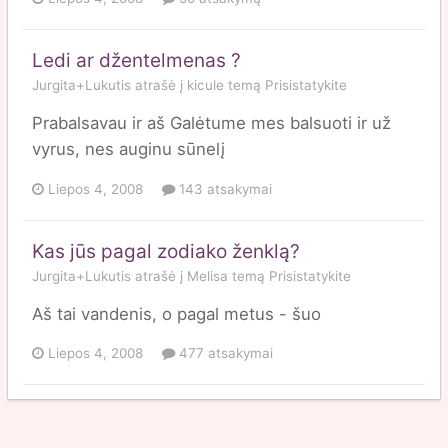
Ledi ar džentelmenas ?
Jurgita+Lukutis
atrašė į
kicule
temą
Prisistatykite
Prabalsavau ir aš Galėtume mes balsuoti ir už
vyrus, nes auginu sūnelį
Liepos 4, 2008
143 atsakymai
Kas jūs pagal zodiako ženklą?
Jurgita+Lukutis
atrašė į
Melisa
temą
Prisistatykite
Aš tai vandenis, o pagal metus - šuo
Liepos 4, 2008
477 atsakymai