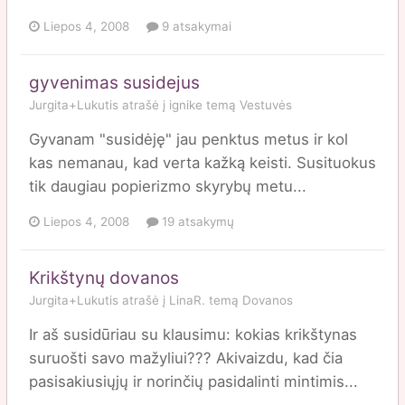
Liepos 4, 2008
9 atsakymai
gyvenimas susidejus
Jurgita+Lukutis
atrašė į
ignike
temą
Vestuvės
Gyvanam "susidėję" jau penktus metus ir kol
kas nemanau, kad verta kažką keisti. Susituokus
tik daugiau popierizmo skyrybų metu...
Liepos 4, 2008
19 atsakymų
Krikštynų dovanos
Jurgita+Lukutis
atrašė į
LinaR.
temą
Dovanos
Ir aš susidūriau su klausimu: kokias krikštynas
suruošti savo mažyliui??? Akivaizdu, kad čia
pasisakiusiųjų ir norinčių pasidalinti mintimis...