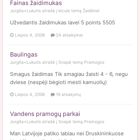
Fainas žaidimukas
Jurgita+Lukutis
atrašė į
kicule
temą
Žaidimai
Užvedantis žaidimukas lavel 5 points 5505
Liepos 4, 2008
24 atsakymai
Baulingas
Jurgita+Lukutis
atrašė į
Snapė
temą
Pramogos
Smagus žaidimas Tik smagiau žaisti 4 - 6, negu
dviese (nespėji bėgioti mesti kamuolių)
Liepos 4, 2008
19 atsakymų
Vandens pramogų parkai
Jurgita+Lukutis
atrašė į
Snapė
temą
Pramogos
Man Latvijoje patiko labiau nei Druskininkuose