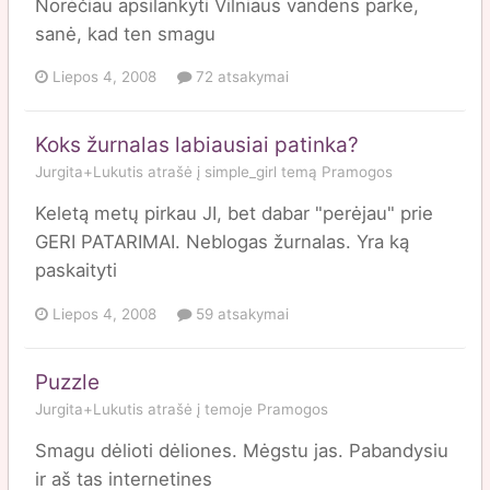
Norėčiau apsilankyti Vilniaus vandens parke,
sanė, kad ten smagu
Liepos 4, 2008
72 atsakymai
Koks žurnalas labiausiai patinka?
Jurgita+Lukutis
atrašė į
simple_girl
temą
Pramogos
Keletą metų pirkau JI, bet dabar "perėjau" prie
GERI PATARIMAI. Neblogas žurnalas. Yra ką
paskaityti
Liepos 4, 2008
59 atsakymai
Puzzle
Jurgita+Lukutis
atrašė į temoje
Pramogos
Smagu dėlioti dėliones. Mėgstu jas. Pabandysiu
ir aš tas internetines