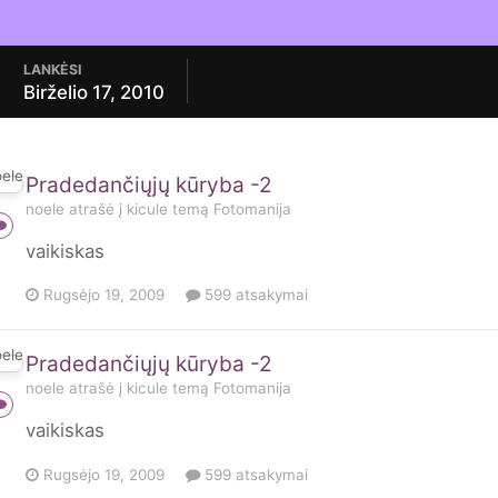
LANKĖSI
Birželio 17, 2010
Pradedančiųjų kūryba -2
noele
atrašė į
kicule
temą
Fotomanija
vaikiskas
Rugsėjo 19, 2009
599 atsakymai
Pradedančiųjų kūryba -2
noele
atrašė į
kicule
temą
Fotomanija
vaikiskas
Rugsėjo 19, 2009
599 atsakymai