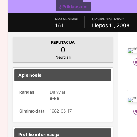
Priklausomi
PRANEŠIMAI
UŽSIREGISTRAVO
161
Liepos 11, 2008
REPUTACIJA
0
Neutrali
Apie noele
Rangas
Dalyviai
Gimimo data
1982-06-17
Profilio informacija