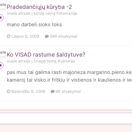
Pradedančiųjų kūryba -2
noele
atrašė į
kicule
temą
Fotomanija
mano darbeli.sioks toks
Liepos 6, 2009
599 atsakymai
Ko VISAD rastume šaldytuve?
noele
atrašė į
Snapė
temą
Kulinarija
pas mus tai galima rasti majoneza.margarino.pieno.ket
kameroj tai visko.ir fritkiu ir vistienos ir kiaulienos ir l
Balandžio 9, 2009
66 atsakymai