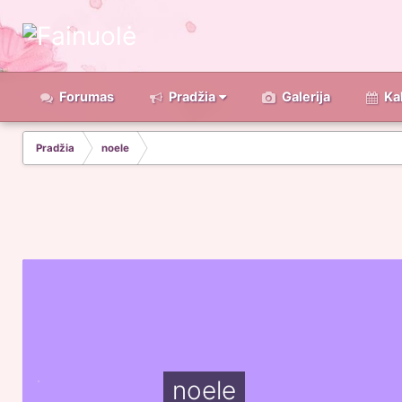
Forumas
Pradžia
Galerija
Ka
Pradžia
noele
noele