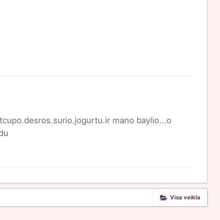
cupo.desros.surio.jogurtu.ir mano baylio...o
edu
Visa veikla