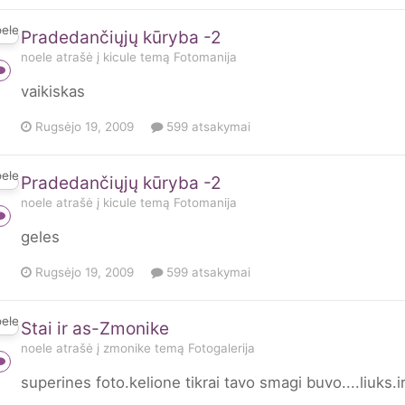
Pradedančiųjų kūryba -2
noele
atrašė į
kicule
temą
Fotomanija
vaikiskas
Rugsėjo 19, 2009
599 atsakymai
Pradedančiųjų kūryba -2
noele
atrašė į
kicule
temą
Fotomanija
geles
Rugsėjo 19, 2009
599 atsakymai
Stai ir as-Zmonike
noele
atrašė į
zmonike
temą
Fotogalerija
superines foto.kelione tikrai tavo smagi buvo....liuks.ir