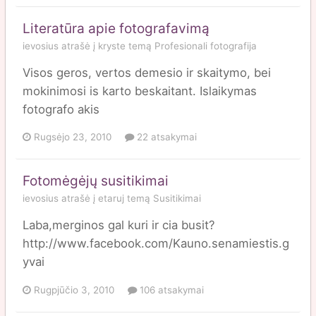
Literatūra apie fotografavimą
ievosius
atrašė į
kryste
temą
Profesionali fotografija
Visos geros, vertos demesio ir skaitymo, bei
mokinimosi is karto beskaitant. Islaikymas
fotografo akis
Rugsėjo 23, 2010
22 atsakymai
Fotomėgėjų susitikimai
ievosius
atrašė į
etaruj
temą
Susitikimai
Laba,merginos gal kuri ir cia busit?
http://www.facebook.com/Kauno.senamiestis.g
yvai
Rugpjūčio 3, 2010
106 atsakymai