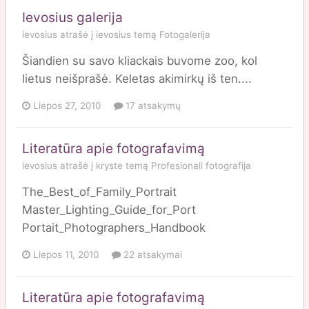
Ievosius galerija
ievosius
atrašė į
ievosius
temą
Fotogalerija
Šiandien su savo kliackais buvome zoo, kol
lietus neišprašė. Keletas akimirkų iš ten....
Liepos 27, 2010
17 atsakymų
Literatūra apie fotografavimą
ievosius
atrašė į
kryste
temą
Profesionali fotografija
The_Best_of_Family_Portrait
Master_Lighting_Guide_for_Port
Portait_Photographers_Handbook
Liepos 11, 2010
22 atsakymai
Literatūra apie fotografavimą