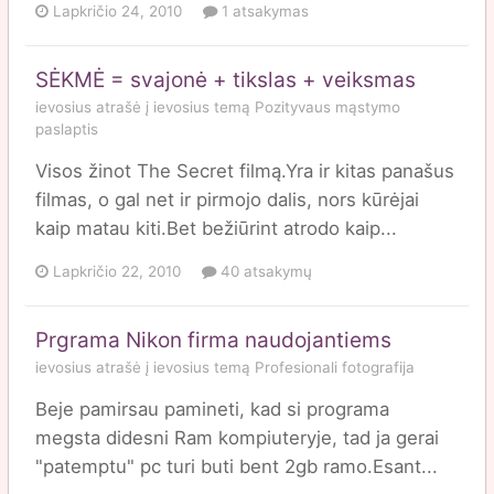
Lapkričio 24, 2010
1 atsakymas
SĖKMĖ = svajonė + tikslas + veiksmas
ievosius
atrašė į
ievosius
temą
Pozityvaus mąstymo
paslaptis
Visos žinot The Secret filmą.Yra ir kitas panašus
filmas, o gal net ir pirmojo dalis, nors kūrėjai
kaip matau kiti.Bet bežiūrint atrodo kaip...
Lapkričio 22, 2010
40 atsakymų
Prgrama Nikon firma naudojantiems
ievosius
atrašė į
ievosius
temą
Profesionali fotografija
Beje pamirsau pamineti, kad si programa
megsta didesni Ram kompiuteryje, tad ja gerai
"patemptu" pc turi buti bent 2gb ramo.Esant...