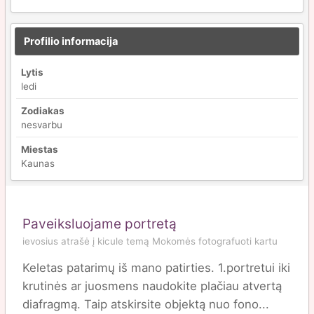
Profilio informacija
Lytis
ledi
Zodiakas
nesvarbu
Miestas
Kaunas
Paveiksluojame portretą
ievosius
atrašė į
kicule
temą
Mokomės fotografuoti kartu
Keletas patarimų iš mano patirties. 1.portretui iki
krutinės ar juosmens naudokite plačiau atvertą
diafragmą. Taip atskirsite objektą nuo fono...