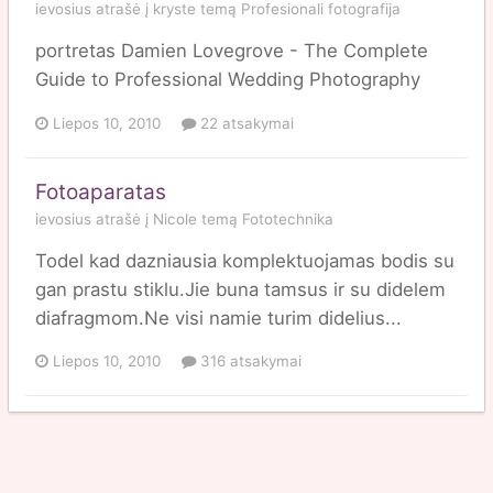
ievosius
atrašė į
kryste
temą
Profesionali fotografija
portretas Damien Lovegrove - The Complete
Guide to Professional Wedding Photography
Liepos 10, 2010
22 atsakymai
Fotoaparatas
ievosius
atrašė į
Nicole
temą
Fototechnika
Todel kad dazniausia komplektuojamas bodis su
gan prastu stiklu.Jie buna tamsus ir su didelem
diafragmom.Ne visi namie turim didelius...
Liepos 10, 2010
316 atsakymai