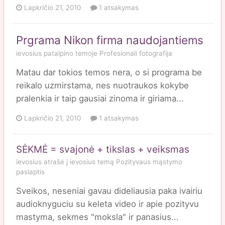
Lapkričio 21, 2010
1 atsakymas
Prgrama Nikon firma naudojantiems
ievosius
patalpino temoje
Profesionali fotografija
Matau dar tokios temos nera, o si programa be
reikalo uzmirstama, nes nuotraukos kokybe
pralenkia ir taip gausiai zinoma ir giriama...
Lapkričio 21, 2010
1 atsakymas
SĖKMĖ = svajonė + tikslas + veiksmas
ievosius
atrašė į
ievosius
temą
Pozityvaus mąstymo
paslaptis
Sveikos, neseniai gavau dideliausia paka ivairiu
audioknyguciu su keleta video ir apie pozityvu
mastyma, sekmes "moksla" ir panasius...