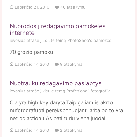
Lapkričio 21, 2010
40 atsakymų
Nuorodos į redagavimo pamokėles
internete
ievosius
atrašė į
Lolute
temą
PhotoShop'o pamokos
70 grozio pamoku
Lapkričio 17, 2010
9 atsakymai
Nuotrauku redagavimo paslaptys
ievosius
atrašė į
kicule
temą
Profesionali fotografija
Cia yra high key daryta.Taip galiam is akrto
nufotografuoti pereksponuojant, arba po to yra
net pc actionu.As pati turiu viena juodai...
Lapkričio 17, 2010
2 atsakymai