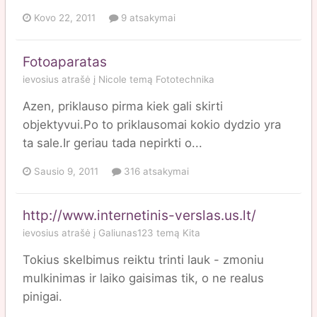
Kovo 22, 2011
9 atsakymai
Fotoaparatas
ievosius
atrašė į
Nicole
temą
Fototechnika
Azen, priklauso pirma kiek gali skirti
objektyvui.Po to priklausomai kokio dydzio yra
ta sale.Ir geriau tada nepirkti o...
Sausio 9, 2011
316 atsakymai
http://www.internetinis-verslas.us.lt/
ievosius
atrašė į
Galiunas123
temą
Kita
Tokius skelbimus reiktu trinti lauk - zmoniu
mulkinimas ir laiko gaisimas tik, o ne realus
pinigai.