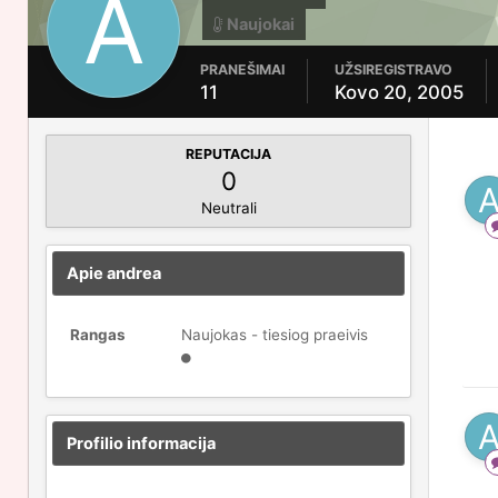
Naujokai
PRANEŠIMAI
UŽSIREGISTRAVO
11
Kovo 20, 2005
REPUTACIJA
0
Neutrali
Apie andrea
Rangas
Naujokas - tiesiog praeivis
Profilio informacija