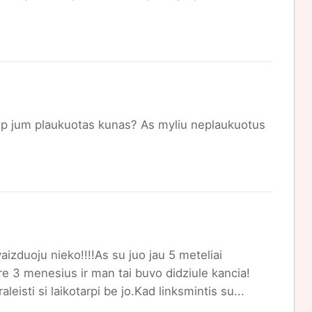
o kaip jum plaukuotas kunas? As myliu neplaukuotus
vaizduoju nieko!!!!As su juo jau 5 meteliai
e 3 menesius ir man tai buvo didziule kancia!
isti si laikotarpi be jo.Kad linksmintis su...