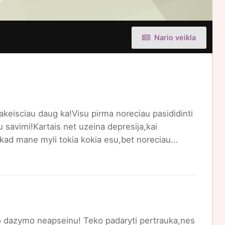
Nario veikla
akeisciau daug ka!Visu pirma noreciau pasididinti
u savimi!Kartais net uzeina depresija,kai
kad mane myli tokia kokia esu,bet noreciau...
o dazymo neapseinu! Teko padaryti pertrauka,nes