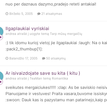
nuo per daznaus dazymo,pradejo reteti antakiai!
Birželio 5, 2005
21 atsakymas
Ilgaplaukiai vyriskiai
andrea
atrašė į
uogyte
temą
Tarp mūsų mergaičių
:) tik idomu kurioj vietoj jie ilgaplaukiai :laugh: Na 
:pack2_thumbup[1]:
Balandžio 17, 2005
50 atsakymų
Ar isivaizdojate save su kita ( kitu )
andrea
atrašė į
TeaMan
temą
Romantika
sveikutes mergaiciukes!!!!! :clap: As be saviskio neisi
Planuojame ir vestuves! Praita vasara,buvome issiskyr
:swoon: Dauk kas is pazystamu man patarinejo,kaip prale