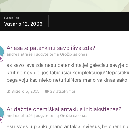
LANKĖSI
Vasario 12, 2006
Ar esate patenkinti savo išvaizda?
andrea
atrašė į
uogyte
temą
Grožio salonas
as savo isvaizda nesu patenkinta,jei galeciau savyje p
krutine,nes del jos labiausiai kompleksuoju!Nepasitiki
pagalvoju kad nieko neturiu!Nors mano vaikinas sako 
Birželio 5, 2005
33 atsakymai
Ar dažote chemiškai antakius ir blakstienas?
andrea
atrašė į
uogyte
temą
Grožio salonas
esu sviesiu plauku,mano antakiai sviesus,be chemini