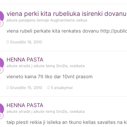
viena perki kita rubeliuka isirenki dovanu
aikute
patalpino temoje
Auginantiems vaikus
viena rubeli perkate kita renkates dovanu http://publi
Gruodžio 16, 2010
HENNA PASTA
aikute
atrašė į
aikute
temą
Grožis, sveikata
vieneto kaina 7lt liko dar 10vnt prasom
Gruodžio 15, 2010
5 atsakymai
HENNA PASTA
aikute
atrašė į
aikute
temą
Grožis, sveikata
taip piesti reikia ji islieka an tkuno kelias savaites na k