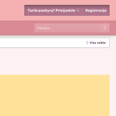
Turite paskyrą? Prisijunkite
Registracija
Visa veikla