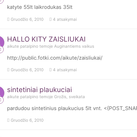
katyte 55lt laikrodukas 35lt
Gruodžio 6, 2010
4 atsakymai
HALLO KITY ZAISLIUKAI
aikute
patalpino temoje
Auginantiems vaikus
http://public.fotki.com/aikute/zaisliukai/
Gruodžio 6, 2010
4 atsakymai
sintetiniai plaukuciai
aikute
patalpino temoje
Grožis, sveikata
pardudou sintetinius plaukucius 5lt vnt. <{POST_SN
Gruodžio 6, 2010