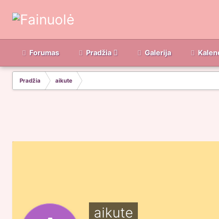
Forumas
Pradžia
Galerija
Kalen
Pradžia
aikute
aikute