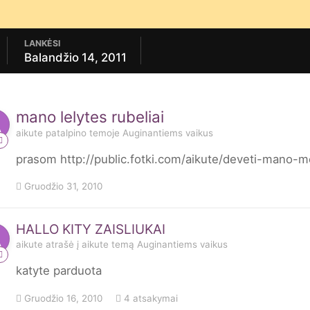
LANKĖSI
Balandžio 14, 2011
mano lelytes rubeliai
aikute
patalpino temoje
Auginantiems vaikus
prasom http://public.fotki.com/aikute/deveti-mano-m
Gruodžio 31, 2010
HALLO KITY ZAISLIUKAI
aikute
atrašė į
aikute
temą
Auginantiems vaikus
katyte parduota
Gruodžio 16, 2010
4 atsakymai