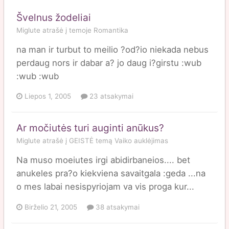
Švelnus žodeliai
Miglute
atrašė į temoje
Romantika
na man ir turbut to meilio ?od?io niekada nebus
perdaug nors ir dabar a? jo daug i?girstu :wub
:wub :wub
Liepos 1, 2005
23 atsakymai
Ar močiutės turi auginti anūkus?
Miglute
atrašė į
GEISTĖ
temą
Vaiko auklėjimas
Na muso moeiutes irgi abidirbaneios.... bet
anukeles pra?o kiekviena savaitgala :geda ...na
o mes labai nesispyriojam va vis proga kur...
Birželio 21, 2005
38 atsakymai