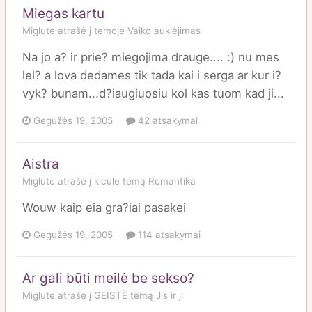
Miegas kartu
Miglute
atrašė į temoje
Vaiko auklėjimas
Na jo a? ir prie? miegojima drauge.... :) nu mes
lel? a lova dedames tik tada kai i serga ar kur i?
vyk? bunam...d?iaugiuosiu kol kas tuom kad ji...
Gegužės 19, 2005
42 atsakymai
Aistra
Miglute
atrašė į
kicule
temą
Romantika
Wouw kaip eia gra?iai pasakei
Gegužės 19, 2005
114 atsakymai
Ar gali būti meilė be sekso?
Miglute
atrašė į
GEISTĖ
temą
Jis ir ji