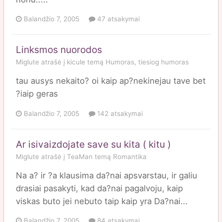
Balandžio 7, 2005
47 atsakymai
Linksmos nuorodos
Miglute
atrašė į
kicule
temą
Humoras, tiesiog humoras
tau ausys nekaito? oi kaip ap?nekinejau tave bet
?iaip geras
Balandžio 7, 2005
142 atsakymai
Ar isivaizdojate save su kita ( kitu )
Miglute
atrašė į
TeaMan
temą
Romantika
Na a? ir ?a klausima da?nai apsvarstau, ir galiu
drasiai pasakyti, kad da?nai pagalvoju, kaip
viskas buto jei nebuto taip kaip yra Da?nai...
Balandžio 7, 2005
84 atsakymai