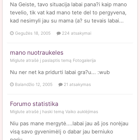
Na Geiste, tavo situacija labai pana?i kaip mano
tevelio, tik vat kad mano tete del to pergyvena,
kad nesimyli jau su mama (a? su tevais labai...
Gegužės 18, 2005
224 atsakymai
mano nuotraukeles
Miglute
atrašė į
paslaptis
temą
Fotogalerija
Nu ner net ka pridurti labai gra?u... :wub
Balandžio 12, 2005
21 atsakymas
Forumo statistika
Miglute
atrašė į
haski
temą
Vaiko auklėjimas
Niu pas mane mergytė....labai jau aš jos norėjau
visą savo gyvenimėlį o dabar jau berniuko
noriu.....