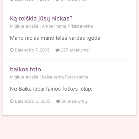
Ką reiškia jūsų nickas?
Miglute
atrašė į
Amber
temą
Prisistatykite
Mano nic'as mano leles vardas :geda
Balandžio 7, 2005
287 atsakymai
baikos foto
Miglute
atrašė į
baika
temą
Fotogalerija
Nu Baika labai fainos fotkes :clap:
Balandžio 5, 2005
60 atsakymų