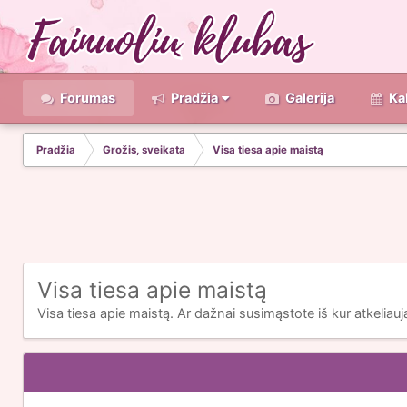
Forumas
Pradžia
Galerija
Ka
Pradžia
Grožis, sveikata
Visa tiesa apie maistą
Visa tiesa apie maistą
Visa tiesa apie maistą. Ar dažnai susimąstote iš kur atkeliau