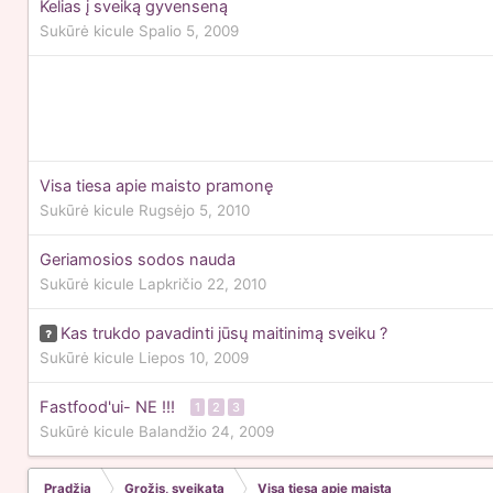
Kelias į sveiką gyvenseną
Sukūrė
kicule
Spalio 5, 2009
Visa tiesa apie maisto pramonę
Sukūrė
kicule
Rugsėjo 5, 2010
Geriamosios sodos nauda
Sukūrė
kicule
Lapkričio 22, 2010
Kas trukdo pavadinti jūsų maitinimą sveiku ?
Sukūrė
kicule
Liepos 10, 2009
Fastfood'ui- NE !!!
1
2
3
Sukūrė
kicule
Balandžio 24, 2009
Pradžia
Grožis, sveikata
Visa tiesa apie maistą