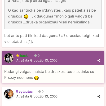
a ?ona , tipo ji dirba ilgiau :laugh:
O kad santuoka be i?davystes , kaip patiekalas be
druskos
juk dauguma ?monio gali valgyti be
druskos ...druska organizmui visai nereikalinga .
bet ar tu pati tiki kad dauguma? a? draseiau teigti kad
vienetai. :this[1]:
haski
0
Atrašyta
Gruodžio 13, 2005
Kadangi valgau maista be druskos, todel sutinku su
Prozzy nuomone
vytautas
0
Atrašyta
Gruodžio 13, 2005