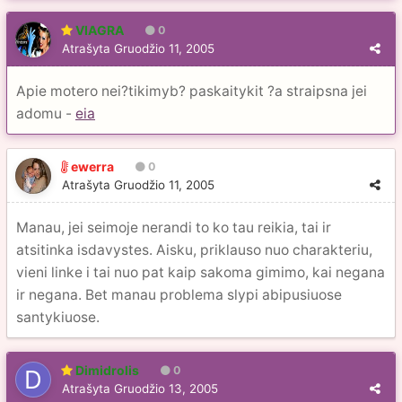
VIAGRA
0
Atrašyta
Gruodžio 11, 2005
Apie motero nei?tikimyb? paskaitykit ?a straipsna jei
adomu -
eia
ewerra
0
Atrašyta
Gruodžio 11, 2005
Manau, jei seimoje nerandi to ko tau reikia, tai ir
atsitinka isdavystes. Aisku, priklauso nuo charakteriu,
vieni linke i tai nuo pat kaip sakoma gimimo, kai negana
ir negana. Bet manau problema slypi abipusiuose
santykiuose.
Dimidrolis
0
Atrašyta
Gruodžio 13, 2005