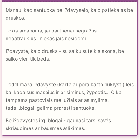
Manau, kad santuoka be i?davyseio, kaip patiekalas be
druskos.
Tokia amanoma, jei partneriai negra?us,
nepatrauklus...niekas jais nesidomi.
I?davyste, kaip druska - su saiku suteikia skona, be
saiko vien tik beda.
Todel ma?a i?davyste (karta ar pora karto nuklysti) leis
kai kada susimaseius ir prisiminus, ?ypsotis... O kai
tampama pastoviais meilu?iais ar asimylima,
tada...blogai, galima prarasti santuoka.
Be i?davystes irgi blogai - gaunasi tarsi sav?s
skriaudimas ar bausmes atlikimas..