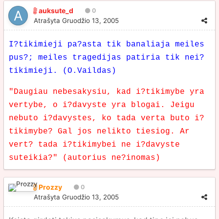
auksute_d
0
Atrašyta
Gruodžio 13, 2005
I?tikimieji pa?asta tik banaliaja meiles
pus?; meiles tragedijas patiria tik nei?
tikimieji. (O.Vaildas)
"Daugiau nebesakysiu, kad i?tikimybe yra
vertybe, o i?davyste yra blogai. Jeigu
nebuto i?davystes, ko tada verta buto i?
tikimybe? Gal jos nelikto tiesiog. Ar
vert? tada i?tikimybei ne i?davyste
suteikia?" (autorius ne?inomas)
Prozzy
0
Atrašyta
Gruodžio 13, 2005