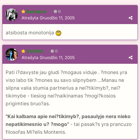
Bambyna
0
Atrašyta
Gruodžio 11, 2005
atsibosta monotonija
VIAGRA
0
Atrašyta
Gruodžio 11, 2005
Pati i?davyste jau gludi ?mogaus viduje . ?mones yra
viso labo tik ?mones su savo silpnybem ...Manau ne
silpna valia stumia partnerius a nei?tikimyb?, nei?
tikimybe - tiesiog nei?naikinamas ?mogi?kosios
prigimties bruo?as.
"Kai kalbama apie nei?tikimyb?, pasaulyje nera nieko
nepatikimesnio u? ?mogo"
- tai pasak?s yra prancuzo
filosofas Mi?elis Montenis.