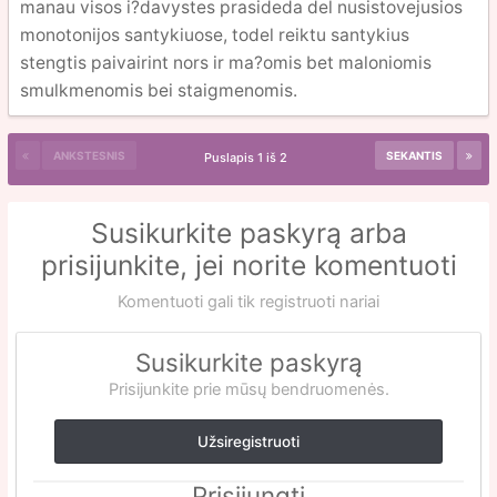
manau visos i?davystes prasideda del nusistovejusios
monotonijos santykiuose, todel reiktu santykius
stengtis paivairint nors ir ma?omis bet maloniomis
smulkmenomis bei staigmenomis.
ANKSTESNIS
SEKANTIS
Puslapis 1 iš 2
Susikurkite paskyrą arba
prisijunkite, jei norite komentuoti
Komentuoti gali tik registruoti nariai
Susikurkite paskyrą
Prisijunkite prie mūsų bendruomenės.
Užsiregistruoti
Prisijungti