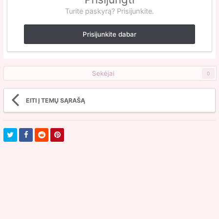
Turite paskyrą? Prisijunkite.
Prisijunkite dabar
Sekėjai
0
EITI Į TEMŲ SĄRAŠĄ