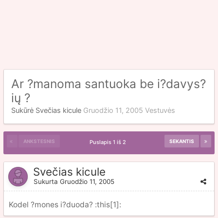
Ar ?manoma santuoka be i?davys?
ių ?
Sukūrė Svečias kicule
Gruodžio 11, 2005
Vestuvės
ANKSTESNIS
SEKANTIS
Puslapis 1 iš 2
Svečias kicule
Sukurta
Gruodžio 11, 2005
Kodel ?mones i?duoda? :this[1]: