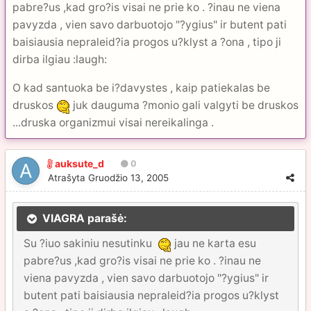
pabre?us ,kad gro?is visai ne prie ko . ?inau ne viena
pavyzda , vien savo darbuotojo "?ygius" ir butent pati
baisiausia nepraleid?ia progos u?klyst a ?ona , tipo ji
dirba ilgiau :laugh:
O kad santuoka be i?davystes , kaip patiekalas be
druskos
juk dauguma ?monio gali valgyti be druskos
...druska organizmui visai nereikalinga .
auksute_d
0
Atrašyta
Gruodžio 13, 2005
VIAGRA parašė:
Su ?iuo sakiniu nesutinku
jau ne karta esu
pabre?us ,kad gro?is visai ne prie ko . ?inau ne
viena pavyzda , vien savo darbuotojo "?ygius" ir
butent pati baisiausia nepraleid?ia progos u?klyst