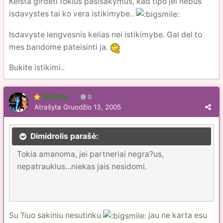
Keista girdeti tokius pasisakymus, kad tipo jei nebus
isdavystes tai ko vera istikimybe..
Isdavyste lengvesnis kelias nei istikimybe. Gal del to
mes bandome pateisinti ja.
Bukite istikimi..
VIAGRA
0
Atrašyta
Gruodžio 13, 2005
Dimidrolis parašė:
Tokia amanoma, jei partneriai negra?us,
nepatrauklus...niekas jais nesidomi.
Su ?iuo sakiniu nesutinku
jau ne karta esu