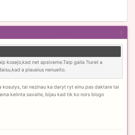
ip kosejo,kad net apsiveme.Taip gaila ?iuret a
Baisu,kad a plaueius nenueito.
kosulys, tai nezinau ka daryt ryt einu pas daktare tai
eina kelinta savaite, bijau kad tik ko nors blogo