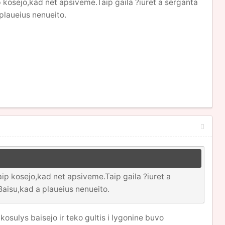
 kosejo,kad net apsiveme.Taip gaila ?iuret a serganta
plaueius nenueito.
ip kosejo,kad net apsiveme.Taip gaila ?iuret a
Baisu,kad a plaueius nenueito.
osulys baisejo ir teko gultis i lygonine buvo