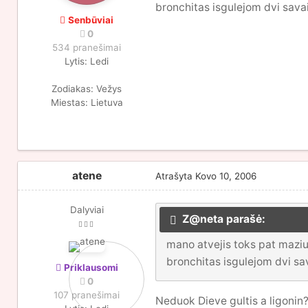
bronchitas isgulejom dvi savai
Senbūviai
0
534 pranešimai
Lytis:
Ledi
Zodiakas:
Vežys
Miestas:
Lietuva
atene
Atrašyta
Kovo 10, 2006
Dalyviai
Z@neta parašė:
mano atvejis toks pat maziuk
bronchitas isgulejom dvi sa
Priklausomi
0
107 pranešimai
Neduok Dieve gultis a ligonin