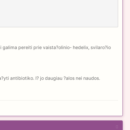
alima pereiti prie vaista?olinio- hedelix, svilaro?io
?yti antibiotiko. I? jo daugiau ?alos nei naudos.