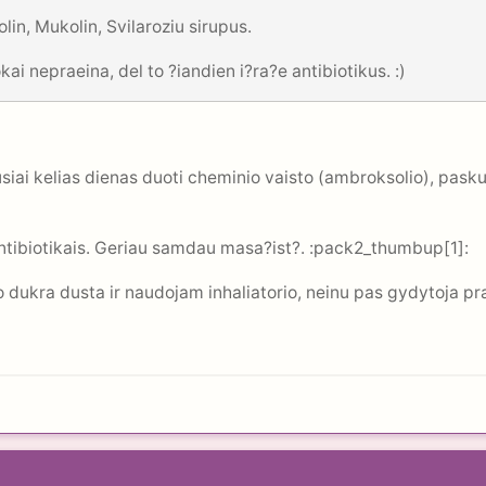
in, Mukolin, Svilaroziu sirupus.
kai nepraeina, del to ?iandien i?ra?e antibiotikus. :)
ai kelias dienas duoti cheminio vaisto (ambroksolio), paskui g
tibiotikais. Geriau samdau masa?ist?. :pack2_thumbup[1]:
o dukra dusta ir naudojam inhaliatorio, neinu pas gydytoja pra