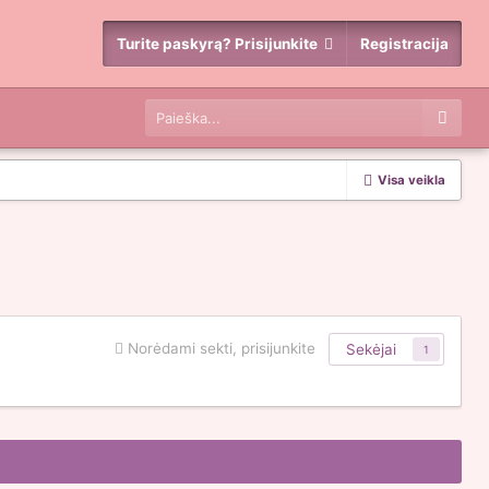
Turite paskyrą? Prisijunkite
Registracija
Visa veikla
Norėdami sekti, prisijunkite
Sekėjai
1