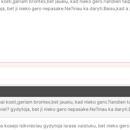
kosti,geriam brontex,bet jaueiu, kad nieko gero.?iandien taip
ja, bet ji nieko gero nepasake.Ne?inau ka daryti.Baisu,kad a 
i kosti,geriam brontex,bet jaueiu, kad nieko gero.?iandien ta
iet? gydytoja, bet ji nieko gero nepasake.Ne?inau ka daryti.
 kosejo isikvieciau gydytoja israse vaistuku, bet nieko gero k