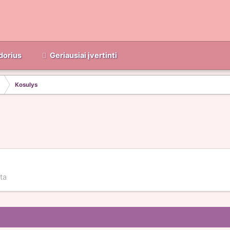
dorius
Geriausiai įvertinti
Kosulys
ta