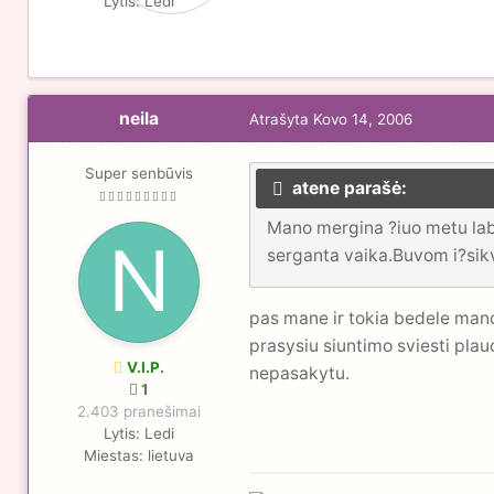
Lytis:
Ledi
neila
Atrašyta
Kovo 14, 2006
Super senbūvis
atene parašė:
Mano mergina ?iuo metu laba
serganta vaika.Buvom i?sikv
pas mane ir tokia bedele mano
prasysiu siuntimo sviesti plauc
V.I.P.
nepasakytu.
1
2.403 pranešimai
Lytis:
Ledi
Miestas:
lietuva