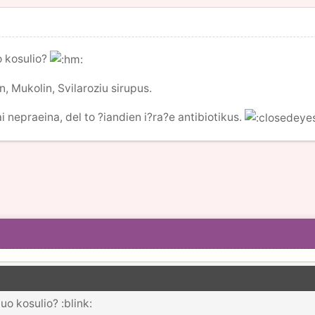
 kosulio?
, Mukolin, Svilaroziu sirupus.
i nepraeina, del to ?iandien i?ra?e antibiotikus.
o kosulio? :blink: