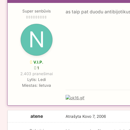
Super senbūvis
as taip pat duodu antibijotikus 
V.I.P.
1
2.403 pranešimai
Lytis:
Ledi
Miestas:
lietuva
atene
Atrašyta
Kovo 7, 2006