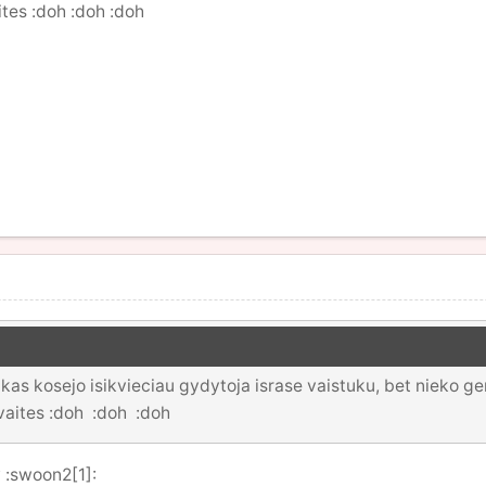
tes :doh :doh :doh
as kosejo isikvieciau gydytoja israse vaistuku, bet nieko ger
vaites :doh :doh :doh
? :swoon2[1]: