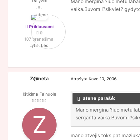
Dalyviai
Mano mergina ?iuo metu labai 
vaika.Buvom i?sikviet? gydyto
Priklausomi
0
107 pranešimai
Lytis:
Ledi
Z@neta
Atrašyta
Kovo 10, 2006
Ištikima Fainuolė
atene parašė:
Mano mergina ?iuo metu laba
serganta vaika.Buvom i?sikv
mano atvejis toks pat maziukas