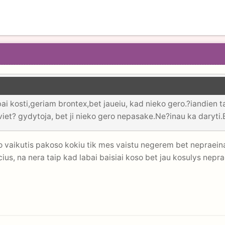
i kosti,geriam brontex,bet jaueiu, kad nieko gero.?iandien ta
iet? gydytoja, bet ji nieko gero nepasake.Ne?inau ka daryti.
 vaikutis pakoso kokiu tik mes vaistu negerem bet nepraeina 
ius, na nera taip kad labai baisiai koso bet jau kosulys nepra