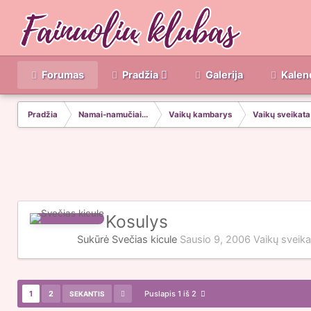
Forumas
Pradžia
Galerija
Kalen
Pradžia
Namai-namučiai...
Vaikų kambarys
Vaikų sveikata
Kosulys
Sukūrė Svečias kicule
Sausio 9, 2006
Vaikų sveika
1
2
Puslapis 1 iš 2
SEKANTIS