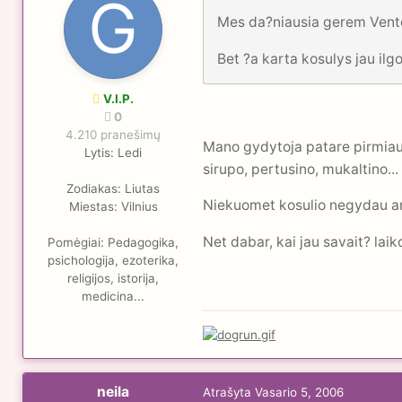
Mes da?niausia gerem Ventol
Bet ?a karta kosulys jau ilgo
V.I.P.
0
4.210 pranešimų
Mano gydytoja patare pirmiausi
Lytis:
Ledi
sirupo, pertusino, mukaltino...
Zodiakas:
Liutas
Niekuomet kosulio negydau an
Miestas:
Vilnius
Net dabar, kai jau savait? laik
Pomėgiai:
Pedagogika,
psichologija, ezoterika,
religijos, istorija,
medicina...
neila
Atrašyta
Vasario 5, 2006