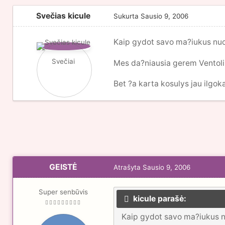
Svečias kicule
Sukurta
Sausio 9, 2006
Kaip gydot savo ma?iukus nuo
Svečiai
Mes da?niausia gerem Ventolin
Bet ?a karta kosulys jau ilgoka
GEISTĖ
Atrašyta
Sausio 9, 2006
Super senbūvis
kicule parašė:
Kaip gydot savo ma?iukus nu