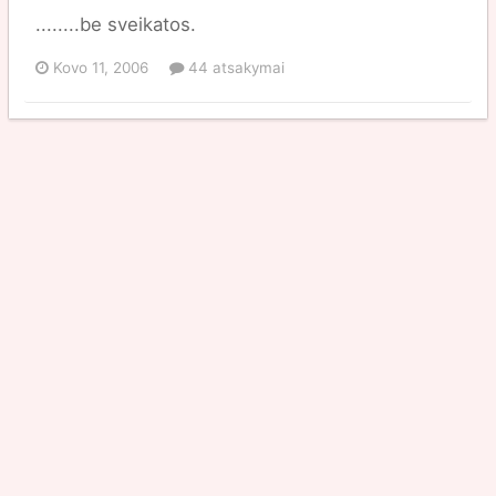
........be sveikatos.
Kovo 11, 2006
44 atsakymai