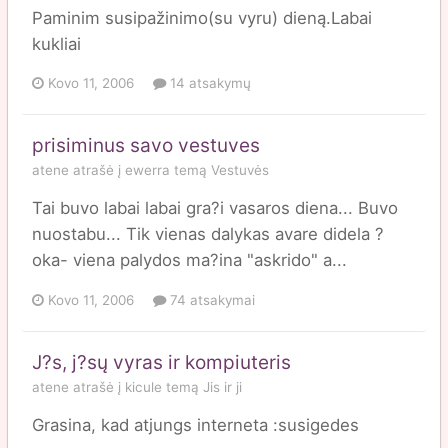
Paminim susipažinimo(su vyru) dieną.Labai
kukliai
Kovo 11, 2006
14 atsakymų
prisiminus savo vestuves
atene
atrašė į
ewerra
temą
Vestuvės
Tai buvo labai labai gra?i vasaros diena... Buvo
nuostabu... Tik vienas dalykas avare didela ?
oka- viena palydos ma?ina "askrido" a...
Kovo 11, 2006
74 atsakymai
J?s, j?sų vyras ir kompiuteris
atene
atrašė į
kicule
temą
Jis ir ji
Grasina, kad atjungs interneta :susigedes