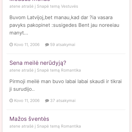
atene
atrašė į
Snapė
temą
Vestuvės
Buvom Latvijoj,bet manau,kad dar ?ia vasara
pavyks pakopinet :susigedes Bent jau noreeiau
manyt...
Kovo 11, 2006
59 atsakymai
Sena meilė nerūdyją?
atene
atrašė į
Snapė
temą
Romantika
Pirmoji meilė man buvo labai labai skaudi ir tikrai
ji surudijo..
Kovo 11, 2006
37 atsakymai
Mažos šventės
atene
atrašė į
Snapė
temą
Romantika