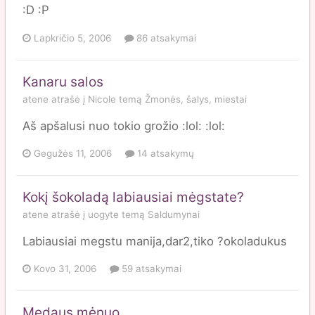
:D :P
Lapkričio 5, 2006
86 atsakymai
Kanaru salos
atene
atrašė į
Nicole
temą
Žmonės, šalys, miestai
Aš apšalusi nuo tokio grožio :lol: :lol:
Gegužės 11, 2006
14 atsakymų
Kokį šokoladą labiausiai mėgstate?
atene
atrašė į
uogyte
temą
Saldumynai
Labiausiai megstu manija,dar2,tiko ?okoladukus
Kovo 31, 2006
59 atsakymai
Medaus mėnuo