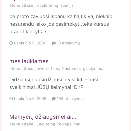
atene
atrašė į
kicule
temą
Ispanija
be proto zaviuosi ispanų kalba,tik va, niekaip
nesurandu laiko jos pasimokyt..teks kursus
pradet lankyt :D
Lapkričio 5, 2006
10 atsakymų
mes laukiames
atene
atrašė į
ewerra
temą
Nėštumas, gimdymas...
Didžiausi,nuoširdžiausi ir visi kiti -iausi
sveikinimai JŪSŲ šeimynai :D :P
Lapkričio 5, 2006
164 atsakymai
Mamyčių džiaugsmeliai...
atene
atrašė į
Leid
temą
Paplepėjimai