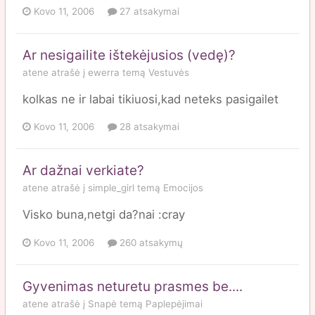
Kovo 11, 2006
27 atsakymai
Ar nesigailite ištekėjusios (vedę)?
atene
atrašė į
ewerra
temą
Vestuvės
kolkas ne ir labai tikiuosi,kad neteks pasigailet
Kovo 11, 2006
28 atsakymai
Ar dažnai verkiate?
atene
atrašė į
simple_girl
temą
Emocijos
Visko buna,netgi da?nai :cray
Kovo 11, 2006
260 atsakymų
Gyvenimas neturetu prasmes be....
atene
atrašė į
Snapė
temą
Paplepėjimai