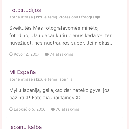
Fotostudijos
atene
atrašė į
kicule
temą
Profesionali fotografija
Sveikutės Mes fotografavomės minėtoj
fotodinoj..Jau dabar kuriu planus kada vėl ten
nuvažiuot, nes nuotraukos super..Jei niekas...
Kovo 12, 2007
74 atsakymai
Mi España
atene
atrašė į
kicule
temą
Ispanija
Myliu Ispaniją, gaila,kad dar neteko gyvai jos
pažinti :P Foto žiauriai fainos :D
Lapkričio 5, 2006
76 atsakymai
Ispanų kalba