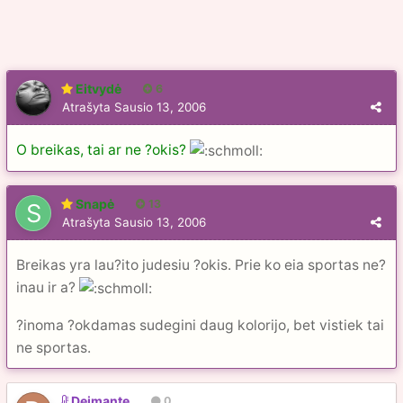
Eitvydė
6
Atrašyta
Sausio 13, 2006
O breikas, tai ar ne ?okis?
Snapė
13
Atrašyta
Sausio 13, 2006
Breikas yra lau?ito judesiu ?okis. Prie ko eia sportas ne?
inau ir a?
?inoma ?okdamas sudegini daug kolorijo, bet vistiek tai
ne sportas.
Deimante
0