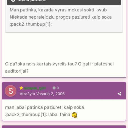
Man patinka, kazada vyras mokesi sokti :wub
Niekada nepraleidziu progos paziureti kaip soka
:pack2_thumbup[1]:
O pa?oka nors kartais vyrelis tau? O gal ir platesnei
auditorijai?
simple_girl
0
Atrašyta
Vasario 2, 2006
man labai patinka paziureti kaip soka
:pack2_thumbup[1]: labai faina