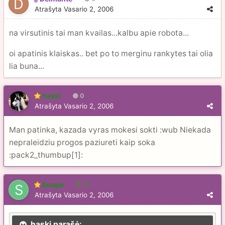
Atrašyta
Vasario 2, 2006
na virsutinis tai man kvailas...kalbu apie robota...
oi apatinis klaiskas.. bet po to merginu rankytes tai olia
lia buna...
haski
0
Atrašyta
Vasario 2, 2006
Man patinka, kazada vyras mokesi sokti :wub Niekada
nepraleidziu progos paziureti kaip soka
:pack2_thumbup[1]:
Snapė
13
Atrašyta
Vasario 2, 2006
haski parašė: