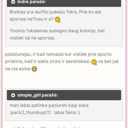
Indre parašė:
Breikas yra lau?ito judesiu ?okis. Prie ko eia
sportas ne?inau ir a?
?inoma ?okdamas sudegini daug kolorijo, bet
vistiek tai ne sportas.
pasiziurejau, ir kad nemazai kur vistiek prie sporto
priskiria, kad ir sokis (nors ir savotiskas)
na bet juk
ne cia esme
simple_girl parašė:
man labai patinka paziureti kaip soka
:pack2_thumbup[1]: labai faina :)