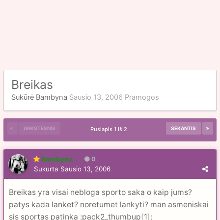
Breikas
Sukūrė
Bambyna
Sausio 13, 2006
Pramogos
ANKSTESNIS
SEKANTIS
Puslapis 1 iš 2
Bambyna
0
Sukurta
Sausio 13, 2006
Breikas yra visai nebloga sporto saka o kaip jums?
patys kada lanket? noretumet lankyti? man asmeniskai
sis sportas patinka :pack2_thumbup[1]: