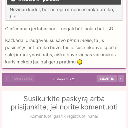
Nežinau kodėl, bet norėjau ir noriu išmokti breiko,
bet...
O aš manau jei labai nori... negali būt juokiu bet... :D
Kažkada, draugavau su savo
pirma meile
, ta jis
pasinešęs ant breiko buvo, tai jie susirinkdavo sporto
salėj ir mokynosi patįs, aišku buvo vienas vaikinukas
kuris mokėjo jau gal geru pratimu
ANKSTESNIS
SEKANTIS
Puslapis 1 iš 2
Susikurkite paskyrą arba
prisijunkite, jei norite komentuoti
Komentuoti gali tik registruoti nariai