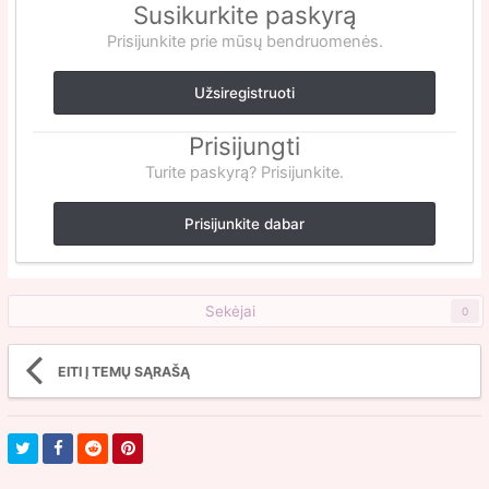
Susikurkite paskyrą
Prisijunkite prie mūsų bendruomenės.
Užsiregistruoti
Prisijungti
Turite paskyrą? Prisijunkite.
Prisijunkite dabar
Sekėjai
0
EITI Į TEMŲ SĄRAŠĄ