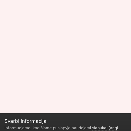
Svarbi informacija
Informuojame, kad šiame puslapyje naudojami
slapukai (angl.