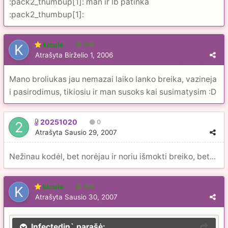
:pack2_thumbup[1]: man ir lb patinka
:pack2_thumbup[1]:
kicule
104
Atrašyta
Birželio 1, 2006
Mano broliukas jau nemazai laiko lanko breika, vazineja
i pasirodimus, tikiosiu ir man susoks kai susimatysim :D
20251020
0
Atrašyta
Sausio 29, 2007
Nežinau kodėl, bet norėjau ir noriu išmokti breiko, bet...
kicule
104
Atrašyta
Sausio 30, 2007
Infectedin` parašė: