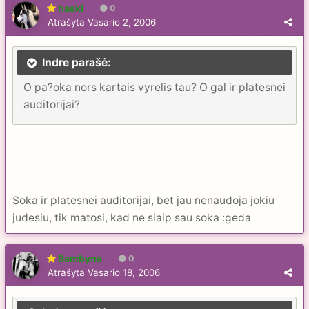
haski
0
Atrašyta
Vasario 2, 2006
Indre parašė:
O pa?oka nors kartais vyrelis tau? O gal ir platesnei
auditorijai?
Soka ir platesnei auditorijai, bet jau nenaudoja jokiu
judesiu, tik matosi, kad ne siaip sau soka :geda
Bambyna
0
Atrašyta
Vasario 18, 2006