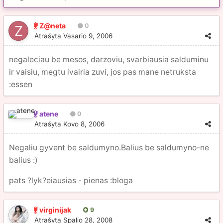
Z@neta
0
Atrašyta
Vasario 9, 2006
negaleciau be mesos, darzoviu, svarbiausia salduminu
ir vaisiu, megtu ivairia zuvi, jos pas mane netruksta
:essen
atene
0
Atrašyta
Kovo 8, 2006
Negaliu gyvent be saldumyno.Balius be saldumyno-ne
balius :)
pats ?lyk?eiausias - pienas :bloga
virginijak
9
Atrašyta
Spalio 28, 2008