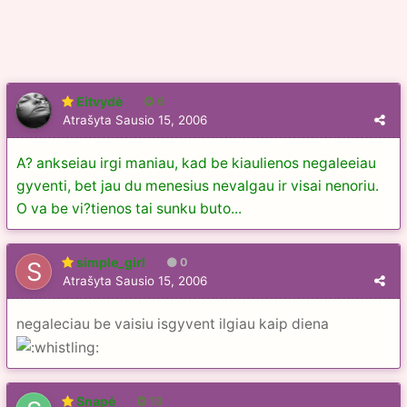
Eitvydė
6
Atrašyta
Sausio 15, 2006
A? ankseiau irgi maniau, kad be kiaulienos negaleeiau
gyventi, bet jau du menesius nevalgau ir visai nenoriu.
O va be vi?tienos tai sunku buto...
simple_girl
0
Atrašyta
Sausio 15, 2006
negaleciau be vaisiu isgyvent ilgiau kaip diena
Snapė
13