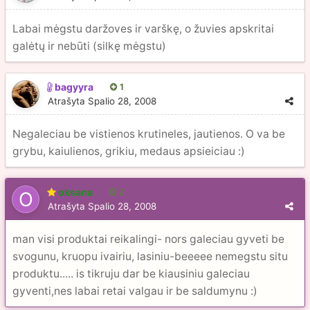
Labai mėgstu daržoves ir varškę, o žuvies apskritai
galėtų ir nebūti (silkę mėgstu)
bagyyra
1
Atrašyta
Spalio 28, 2008
Negaleciau be vistienos krutineles, jautienos. O va be
grybu, kaiulienos, grikiu, medaus apsieiciau :)
oksana
2
Atrašyta
Spalio 28, 2008
man visi produktai reikalingi- nors galeciau gyveti be
svogunu, kruopu ivairiu, lasiniu-beeeee nemegstu situ
produktu..... is tikruju dar be kiausiniu galeciau
gyventi,nes labai retai valgau ir be saldumynu :)