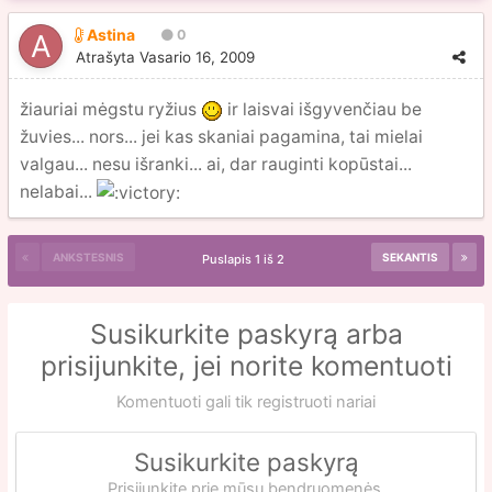
Astina
0
Atrašyta
Vasario 16, 2009
žiauriai mėgstu ryžius
ir laisvai išgyvenčiau be
žuvies... nors... jei kas skaniai pagamina, tai mielai
valgau... nesu išranki... ai, dar rauginti kopūstai...
nelabai...
ANKSTESNIS
SEKANTIS
Puslapis 1 iš 2
Susikurkite paskyrą arba
prisijunkite, jei norite komentuoti
Komentuoti gali tik registruoti nariai
Susikurkite paskyrą
Prisijunkite prie mūsų bendruomenės.