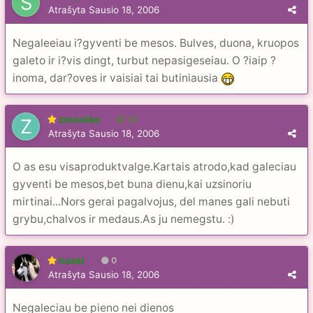
Atrašyta
Sausio 18, 2006
Negaleeiau i?gyventi be mesos. Bulves, duona, kruopos
galeto ir i?vis dingt, turbut nepasigeseiau. O ?iaip ?
inoma, dar?oves ir vaisiai tai butiniausia
zmonike
28
Atrašyta
Sausio 18, 2006
O as esu visaproduktvalge.Kartais atrodo,kad galeciau
gyventi be mesos,bet buna dienu,kai uzsinoriu
mirtinai...Nors gerai pagalvojus, del manes gali nebuti
grybu,chalvos ir medaus.As ju nemegstu. :)
haski
0
Atrašyta
Sausio 18, 2006
Negaleciau be pieno nei dienos