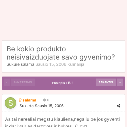
Be kokio produkto
neisivaizduojate savo gyvenimo?
Sukūrė
salama
Sausio 15, 2006
Kulinarija
ANKSTESNIS
SEKANTIS
Puslapis 1 iš 2
salama
0
Sukurta
Sausio 15, 2006
As tai nerealiai megstu kiauliena,negaliu be jos gyventi
ir dar ivairias darzoves,ir bulves...O pvz.