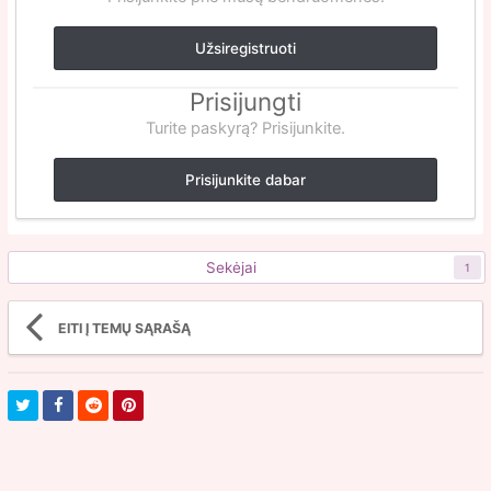
Užsiregistruoti
Prisijungti
Turite paskyrą? Prisijunkite.
Prisijunkite dabar
Sekėjai
1
EITI Į TEMŲ SĄRAŠĄ