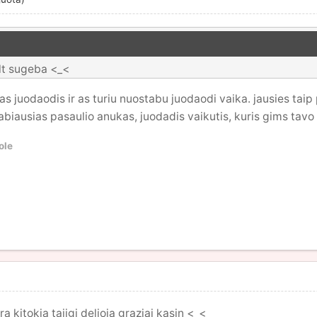
elt sugeba <_<
s juodaodis ir as turiu nuostabu juodaodi vaika. jausies taip 
tabiausias pasaulio anukas, juodadis vaikutis, kuris gims tavo
ole
 kitokia taijgi delioja graziai kasin <_<