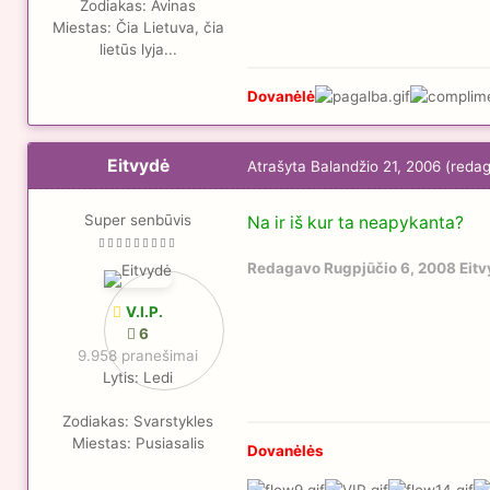
Zodiakas:
Avinas
Miestas:
Čia Lietuva, čia
lietūs lyja...
Dovanėlė
Eitvydė
Atrašyta
Balandžio 21, 2006
(reda
Super senbūvis
Na ir iš kur ta neapykanta?
Redagavo
Rugpjūčio 6, 2008
Eitv
V.I.P.
6
9.958 pranešimai
Lytis:
Ledi
Zodiakas:
Svarstykles
Miestas:
Pusiasalis
Dovanėlės