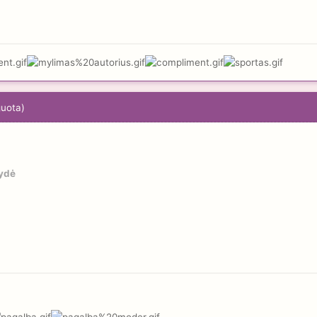
guota)
ydė