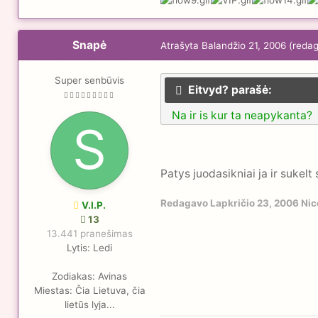
Snapė
Atrašyta
Balandžio 21, 2006
(reda
Super senbūvis
Eitvyd? parašė:
Na ir is kur ta neapykanta?
Patys juodasikniai ja ir sukel
Redagavo
Lapkričio 23, 2006
Nic
V.I.P.
13
13.441 pranešimas
Lytis:
Ledi
Zodiakas:
Avinas
Miestas:
Čia Lietuva, čia
lietūs lyja...