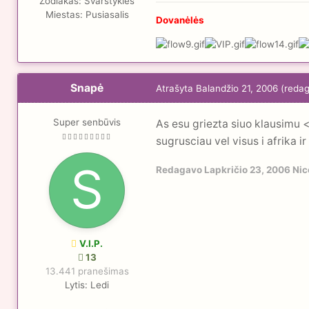
Zodiakas:
Svarstykles
Miestas:
Pusiasalis
Dovanėlės
Snapė
Atrašyta
Balandžio 21, 2006
(reda
Super senbūvis
As esu griezta siuo klausimu <
sugrusciau vel visus i afrika ir
Redagavo
Lapkričio 23, 2006
Nic
V.I.P.
13
13.441 pranešimas
Lytis:
Ledi