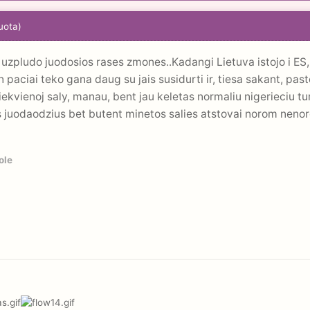
uota)
 uzpludo juodosios rases zmones..Kadangi Lietuva istojo i E
aciai teko gana daug su jais susidurti ir, tiesa sakant, pas
r kiekvienoj saly, manau, bent jau keletas normaliu nigerieciu tu
 juodaodzius bet butent minetos salies atstovai norom nenoro
ole