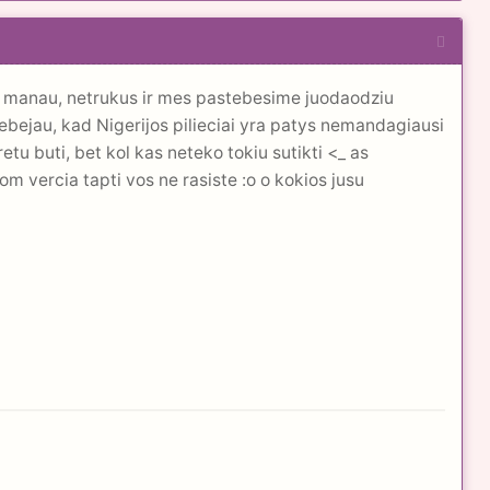
S, manau, netrukus ir mes pastebesime juodaodziu
tebejau, kad Nigerijos pilieciai yra patys nemandagiausi
retu buti, bet kol kas neteko tokiu sutikti <_ as
m vercia tapti vos ne rasiste :o o kokios jusu