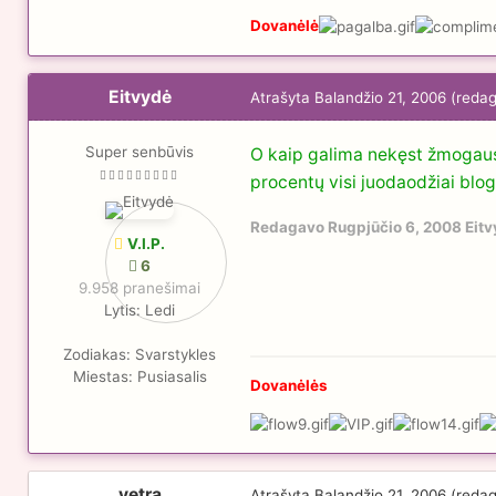
Dovanėlė
Eitvydė
Atrašyta
Balandžio 21, 2006
(reda
Super senbūvis
O kaip galima nekęst žmogaus, 
procentų visi juodaodžiai blo
Redagavo
Rugpjūčio 6, 2008
Eitv
V.I.P.
6
9.958 pranešimai
Lytis:
Ledi
Zodiakas:
Svarstykles
Miestas:
Pusiasalis
Dovanėlės
vetra
Atrašyta
Balandžio 21, 2006
(reda