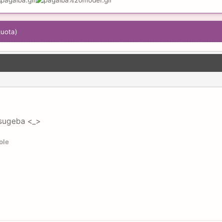
guota)
t sugeba <_>
ole