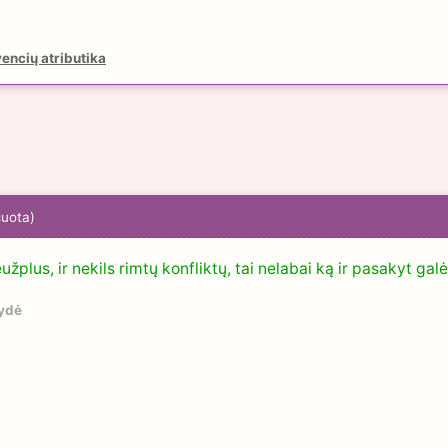
encių atributika
guota)
plus, ir nekils rimtų konfliktų, tai nelabai ką ir pasakyt galė
ydė