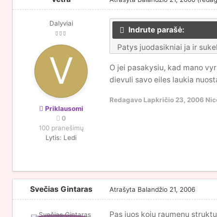
Dalyviai
Indrute parašė:
Patys juodasikniai ja ir suk
O jei pasakysiu, kad mano vyra
dievuli savo eiles laukia nuos
Redagavo
Lapkričio 23, 2006
Nic
Priklausomi
0
100 pranešimų
Lytis:
Ledi
Svečias Gintaras
Atrašyta
Balandžio 21, 2006
Pas juos koju raumenu struktura