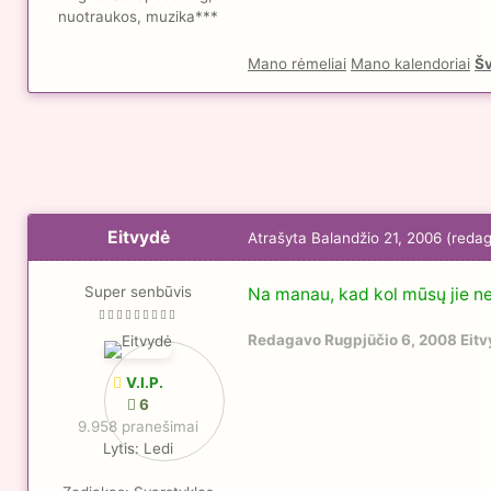
nuotraukos, muzika***
Mano rėmeliai
Mano kalendoriai
Šv
Eitvydė
Atrašyta
Balandžio 21, 2006
(reda
Super senbūvis
Na manau, kad kol mūsų jie neuž
Redagavo
Rugpjūčio 6, 2008
Eitv
V.I.P.
6
9.958 pranešimai
Lytis:
Ledi