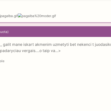
guota)
_ galit mane iskart akmenim uzmetyti bet nekenci t juodasikni 
 padaryciau vergais....o taip va...>
ole