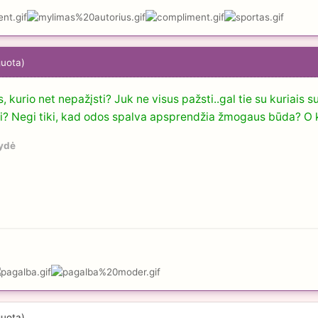
guota)
kurio net nepažįsti? Juk ne visus pažsti..gal tie su kuriais s
gi? Negi tiki, kad odos spalva apsprendžia žmogaus būda? O 
ydė
guota)