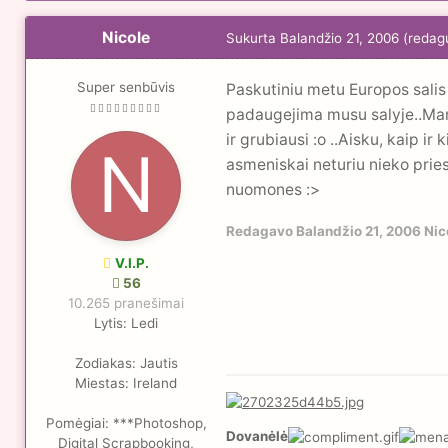
Nicole
Sukurta
Balandžio 21, 2006
(redag
Super senbūvis
Paskutiniu metu Europos salis
padaugejima musu salyje..Man p
ir grubiausi :o ..Aisku, kaip i
asmeniskai neturiu nieko pries
nuomones :>
Redagavo
Balandžio 21, 2006
Nic
V.I.P.
56
10.265 pranešimai
Lytis:
Ledi
Zodiakas:
Jautis
Miestas:
Ireland
Pomėgiai:
***Photoshop,
Dovanėlė
Digital Scrapbooking,