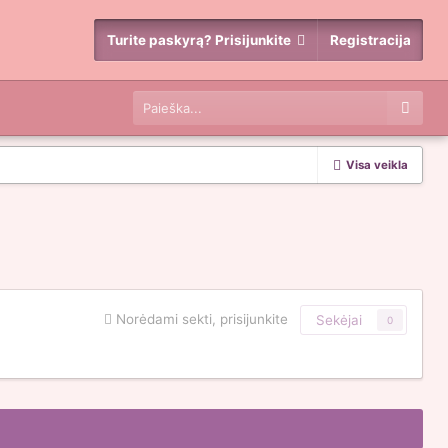
Turite paskyrą? Prisijunkite
Registracija
Visa veikla
Norėdami sekti, prisijunkite
Sekėjai
0