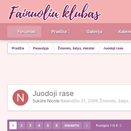
Forumas
Pradžia
Galerija
Kalen
Pradžia
Pasaulyje
Žmonės, šalys, miestai
Juodoji rase
Juodoji rase
Sukūrė
Nicole
Balandžio 21, 2006
Žmonės, šalys, 
1
2
3
4
5
6
Puslapis 1 iš 6
SEKANTIS