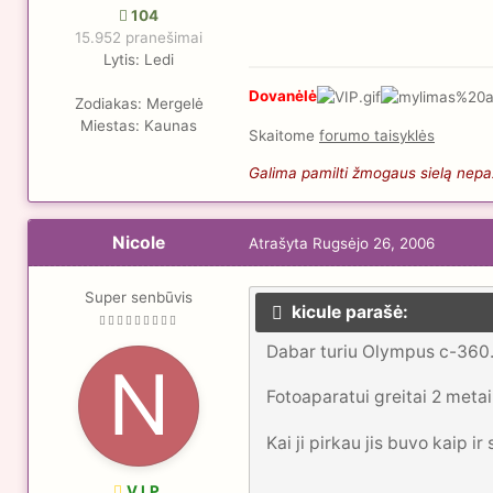
104
15.952 pranešimai
Lytis:
Ledi
Dovanėlė
Zodiakas:
Mergelė
Miestas:
Kaunas
Skaitome
forumo taisyklės
Galima pamilti žmogaus sielą nepaži
Nicole
Atrašyta
Rugsėjo 26, 2006
Super senbūvis
kicule parašė:
Dabar turiu Olympus c-360
Fotoaparatui greitai 2 metai 
Kai ji pirkau jis buvo kaip i
V.I.P.