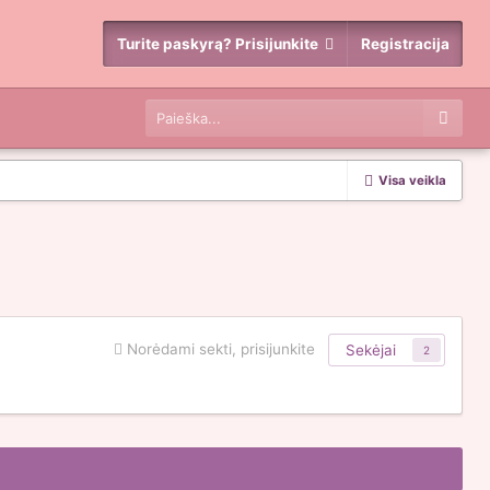
Turite paskyrą? Prisijunkite
Registracija
Visa veikla
Norėdami sekti, prisijunkite
Sekėjai
2