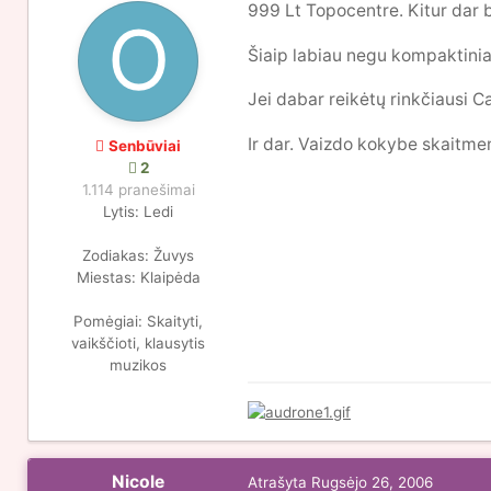
999 Lt Topocentre. Kitur dar 
Šiaip labiau negu kompaktinia
Jei dabar reikėtų rinkčiausi C
Ir dar. Vaizdo kokybe skaitmen
Senbūviai
2
1.114 pranešimai
Lytis:
Ledi
Zodiakas:
Žuvys
Miestas:
Klaipėda
Pomėgiai:
Skaityti,
vaikščioti, klausytis
muzikos
Nicole
Atrašyta
Rugsėjo 26, 2006