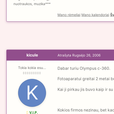
nuotraukos, muzika***
Mano rėmeliai
Mano kalendoriai
Šv
kicule
Atrašyta
Rugsėjo 26, 2006
Tokia kokia esu...
Dabar turiu Olympus c-360.
Fotoaparatui greitai 2 metai bu
Kai ji pirkau jis buvo kaip ir 
Kokios firmos nezinau, bet ka
V.I.P.