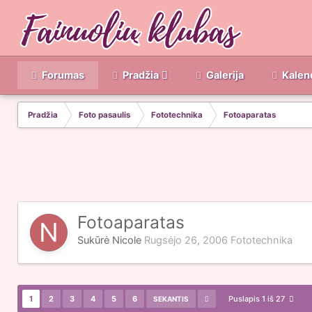
Forumas
Pradžia
Galerija
Kalen
Pradžia
Foto pasaulis
Fototechnika
Fotoaparatas
Fotoaparatas
Sukūrė
Nicole
Rugsėjo 26, 2006
Fototechnika
1
2
3
4
5
6
Puslapis 1 iš 27
SEKANTIS