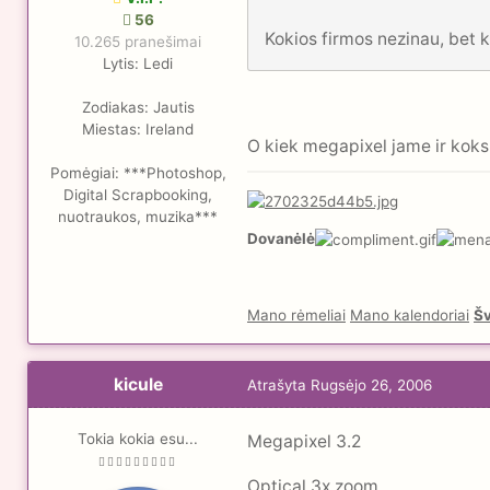
56
Kokios firmos nezinau, bet
10.265 pranešimai
Lytis:
Ledi
Zodiakas:
Jautis
Miestas:
Ireland
O kiek megapixel jame ir kok
Pomėgiai:
***Photoshop,
Digital Scrapbooking,
nuotraukos, muzika***
Dovanėlė
Mano rėmeliai
Mano kalendoriai
Šv
kicule
Atrašyta
Rugsėjo 26, 2006
Tokia kokia esu...
Megapixel 3.2
Optical 3x zoom