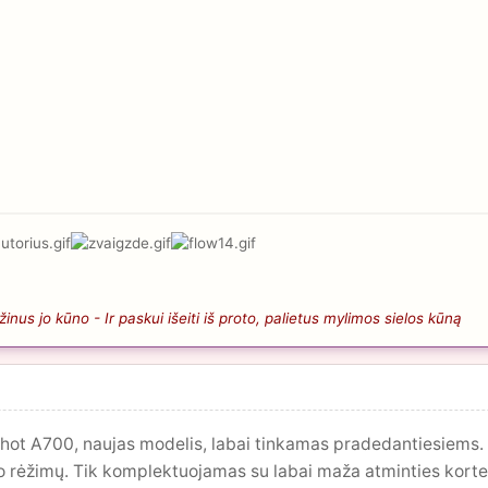
nus jo kūno - Ir paskui išeiti iš proto, palietus mylimos sielos kūną
ot A700, naujas modelis, labai tinkamas pradedantiesiems. E
o rėžimų. Tik komplektuojamas su labai maža atminties kortel