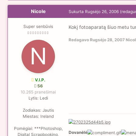
Nicole
Sukurta
Rugsėjo 26, 2006
(redagu
Super senbūvis
Kokį fotoaparatą šiuo metu tu
Redagavo
Rugsėjo 28, 2007
Nico
V.I.P.
56
10.265 pranešimai
Lytis:
Ledi
Zodiakas:
Jautis
Miestas:
Ireland
Pomėgiai:
***Photoshop,
Dovanėlė
Digital Scrapbooking,