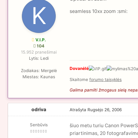
seamless 10xx zoom :smi:
V.I.P.
104
15.952 pranešimai
Lytis:
Ledi
Dovanėlė
Zodiakas:
Mergelė
Miestas:
Kaunas
Skaitome
forumo taisyklės
Galima pamilti žmogaus sielą nepaži
odriva
Atrašyta
Rugsėjo 26, 2006
Senbūvis
šiuo metu turiu Canon PowerSh
priartinimas, 20 fotografavim