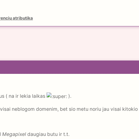
encių atributika
s ( na ir lekia laikas
).
su visai neblogom domenim, bet sio metu noriu jau visai kitokio 
d
Megapixel
daugiau butu ir t.t.