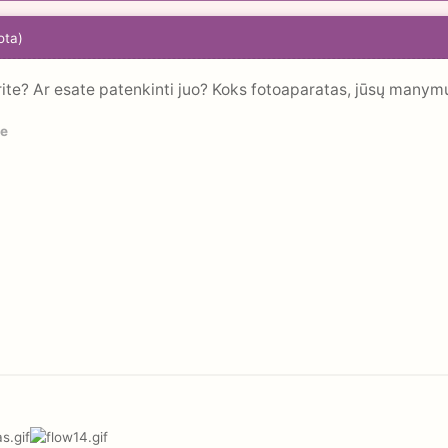
ota)
rite? Ar esate patenkinti juo? Koks fotoaparatas, jūsų manym
le