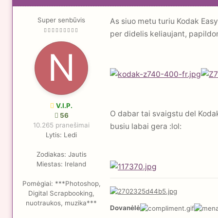
Super senbūvis
As siuo metu turiu Kodak Eas
per didelis keliaujant, papildo
V.I.P.
O dabar tai svaigstu del Koda
56
10.265 pranešimai
busiu labai gera :lol:
Lytis:
Ledi
Zodiakas:
Jautis
Miestas:
Ireland
Pomėgiai:
***Photoshop,
Digital Scrapbooking,
nuotraukos, muzika***
Dovanėlė