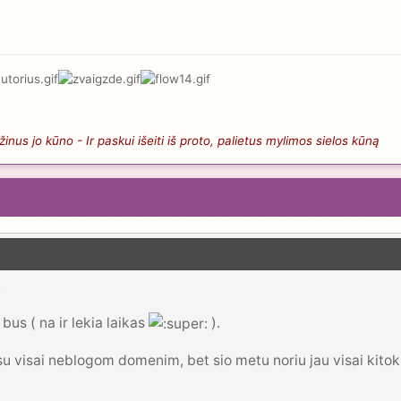
nus jo kūno - Ir paskui išeiti iš proto, palietus mylimos sielos kūną
.
bus ( na ir lekia laikas
).
r su visai neblogom domenim, bet sio metu noriu jau visai kitok