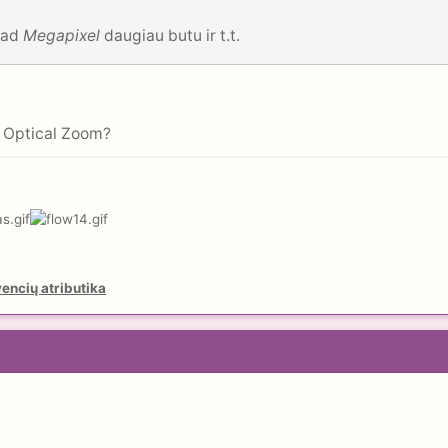
 kad
Megapixel
daugiau butu ir t.t.
s Optical Zoom?
encių atributika