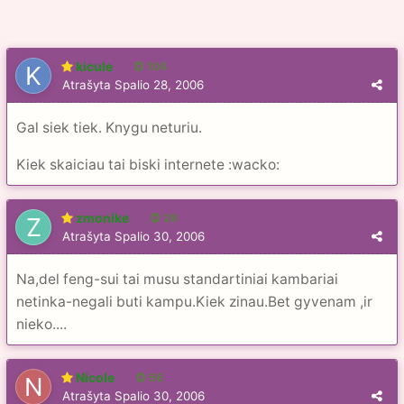
kicule
104
Atrašyta
Spalio 28, 2006
Gal siek tiek. Knygu neturiu.
Kiek skaiciau tai biski internete :wacko:
zmonike
28
Atrašyta
Spalio 30, 2006
Na,del feng-sui tai musu standartiniai kambariai
netinka-negali buti kampu.Kiek zinau.Bet gyvenam ,ir
nieko....
Nicole
56
Atrašyta
Spalio 30, 2006