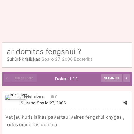
ar domites fengshui ?
Sukūrė
krisliukas
Spalio 27, 2006
Ezoterika
ANKSTESNIS
SEKANTIS
Puslapis 1 iš 2
krisliukas
0
Sukurta
Spalio 27, 2006
Vat jau kuris laikas pavartau ivaires fengshui knygas ,
rodos mane tas domina.