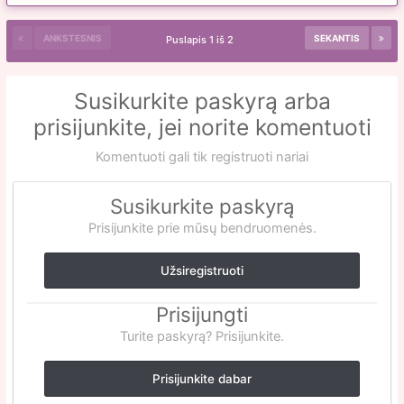
ANKSTESNIS
SEKANTIS
Puslapis 1 iš 2
Susikurkite paskyrą arba
prisijunkite, jei norite komentuoti
Komentuoti gali tik registruoti nariai
Susikurkite paskyrą
Prisijunkite prie mūsų bendruomenės.
Užsiregistruoti
Prisijungti
Turite paskyrą? Prisijunkite.
Prisijunkite dabar