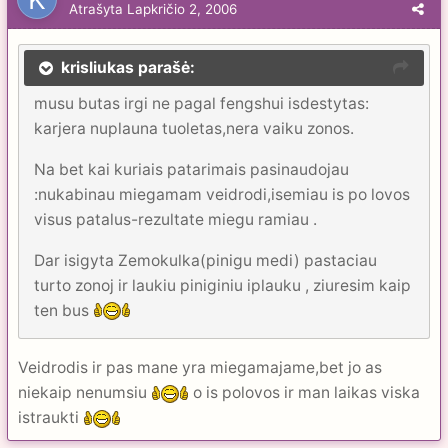
Atrašyta
Lapkričio 2, 2006
krisliukas parašė:
musu butas irgi ne pagal fengshui isdestytas:
karjera nuplauna tuoletas,nera vaiku zonos.
Na bet kai kuriais patarimais pasinaudojau
:nukabinau miegamam veidrodi,isemiau is po lovos
visus patalus-rezultate miegu ramiau .
Dar isigyta Zemokulka(pinigu medi) pastaciau
turto zonoj ir laukiu piniginiu iplauku , ziuresim kaip
ten bus
Veidrodis ir pas mane yra miegamajame,bet jo as
niekaip nenumsiu
o is polovos ir man laikas viska
istraukti