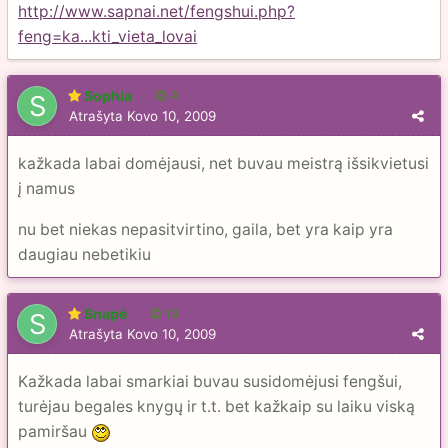
http://www.sapnai.net/fengshui.php?
feng=ka...kti_vieta_lovai
Sophia
4
Atrašyta
Kovo 10, 2009
kažkada labai domėjausi, net buvau meistrą išsikvietusi
į namus
nu bet niekas nepasitvirtino, gaila, bet yra kaip yra
daugiau nebetikiu
Snapė
13
Atrašyta
Kovo 10, 2009
Kažkada labai smarkiai buvau susidomėjusi fengšui,
turėjau begales knygų ir t.t. bet kažkaip su laiku viską
pamiršau