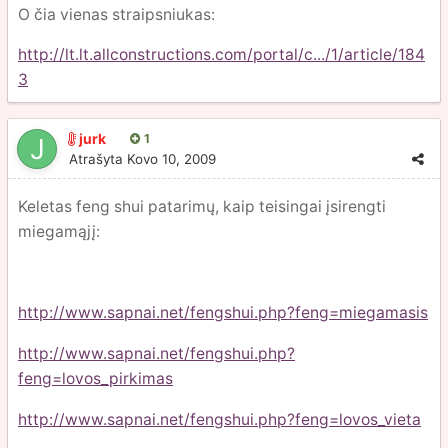
O čia vienas straipsniukas:
http://lt.lt.allconstructions.com/portal/c.../1/article/184
3
jurk
1
Atrašyta
Kovo 10, 2009
Keletas feng shui patarimų, kaip teisingai įsirengti
miegamąjį:
http://www.sapnai.net/fengshui.php?feng=miegamasis
http://www.sapnai.net/fengshui.php?
feng=lovos_pirkimas
http://www.sapnai.net/fengshui.php?feng=lovos_vieta