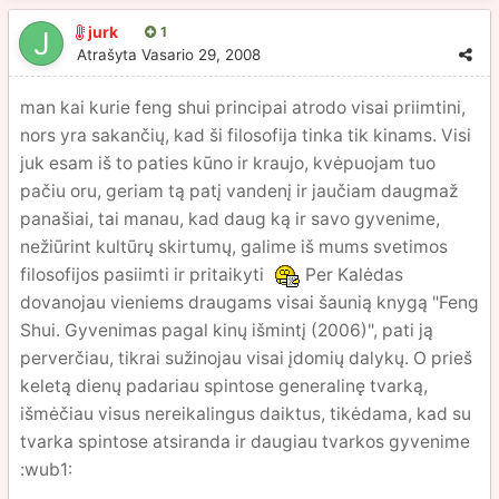
jurk
1
Atrašyta
Vasario 29, 2008
man kai kurie feng shui principai atrodo visai priimtini,
nors yra sakančių, kad ši filosofija tinka tik kinams. Visi
juk esam iš to paties kūno ir kraujo, kvėpuojam tuo
pačiu oru, geriam tą patį vandenį ir jaučiam daugmaž
panašiai, tai manau, kad daug ką ir savo gyvenime,
nežiūrint kultūrų skirtumų, galime iš mums svetimos
filosofijos pasiimti ir pritaikyti
Per Kalėdas
dovanojau vieniems draugams visai šaunią knygą "Feng
Shui. Gyvenimas pagal kinų išmintį (2006)", pati ją
perverčiau, tikrai sužinojau visai įdomių dalykų. O prieš
keletą dienų padariau spintose generalinę tvarką,
išmėčiau visus nereikalingus daiktus, tikėdama, kad su
tvarka spintose atsiranda ir daugiau tvarkos gyvenime
:wub1: