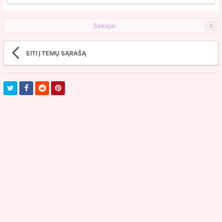
Sekėjai
0
EITI Į TEMŲ SĄRAŠĄ