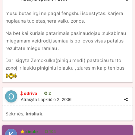
musu butas irgi ne pagal fengshui isdestytas: karjera
nuplauna tuoletas,nera vaiku zonos.
Na bet kai kuriais patarimais pasinaudojau :nukabinau
miegamam veidrodi,isemiau is po lovos visus patalus-
rezultate miegu ramiau .
Dar isigyta Zemokulka(pinigu medi) pastaciau turto
zonoj ir laukiu piniginiu iplauku , ziuresim kaip ten bus
odriva
2
Atrašyta
Lapkričio 2, 2006
Sėkmės,
krisliuk
.
kicule
104