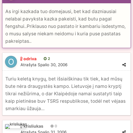
As irgi kazkada tuo domejausi, bet kad dazniausiai
nelabai pavyksta kazka pakeisti, kad butu pagal
fengshui..Priklauso nuo pastato ir kambariu isdestymo,
o musu salyse niekam neidomu i kuria puse pastatas
pakreiptas..
odriva
2
Atrašyta
Spalio 30, 2006
Turiu keletą knygų, bet išsiaiškinau tik tiek, kad mūsų
bute nėra draugystės kampo. Lietuvoje į namo kryptį
tikrai nežiūrima, o dar Klaipėdoje namai sustatyti taip
kaip pietinėse buv TSRS respublikose, todėl net vėjaas
smarkiau ūžauja...
krisliukas
0
Atrašyta
Spalio 31, 2006