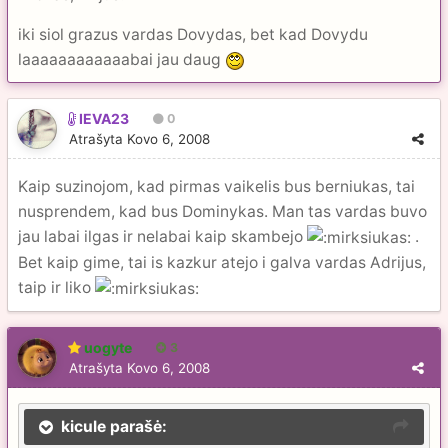
iki siol grazus vardas Dovydas, bet kad Dovydu
laaaaaaaaaaaabai jau daug
IEVA23
0
Atrašyta
Kovo 6, 2008
Kaip suzinojom, kad pirmas vaikelis bus berniukas, tai
nusprendem, kad bus Dominykas. Man tas vardas buvo
jau labai ilgas ir nelabai kaip skambejo
.
Bet kaip gime, tai is kazkur atejo i galva vardas Adrijus,
taip ir liko
uogyte
3
Atrašyta
Kovo 6, 2008
kicule parašė: