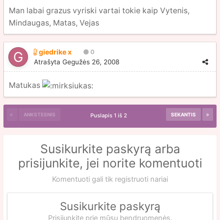
Man labai grazus vyriski vartai tokie kaip Vytenis,
Mindaugas, Matas, Vejas
giedrike x
0
Atrašyta
Gegužės 26, 2008
Matukas
ANKSTESNIS
SEKANTIS
Puslapis 1 iš 2
Susikurkite paskyrą arba
prisijunkite, jei norite komentuoti
Komentuoti gali tik registruoti nariai
Susikurkite paskyrą
Prisijunkite prie mūsų bendruomenės.