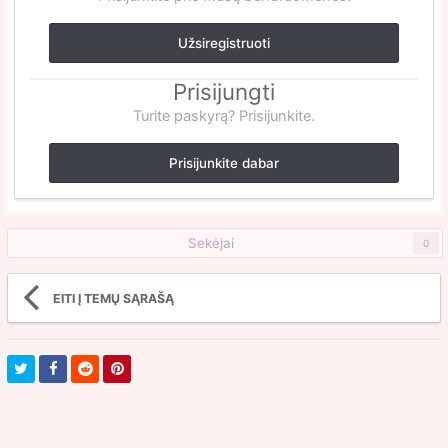
Užsiregistruoti
Prisijungti
Turite paskyrą? Prisijunkite.
Prisijunkite dabar
Sekėjai
0
EITI Į TEMŲ SĄRAŠĄ