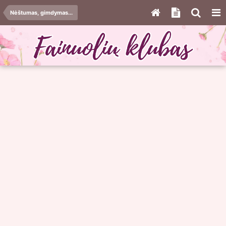
Nėštumas, gimdymas...