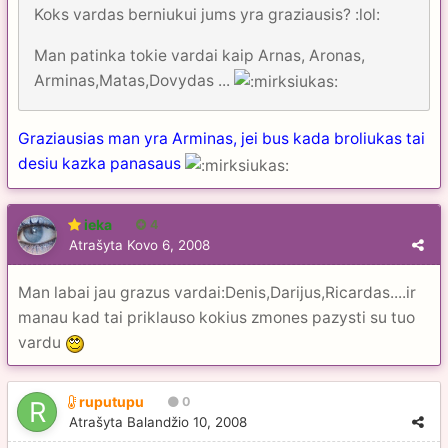
Koks vardas berniukui jums yra graziausis? :lol:
Man patinka tokie vardai kaip Arnas, Aronas,
Arminas,Matas,Dovydas ...
Graziausias man yra Arminas, jei bus kada broliukas tai
desiu kazka panasaus
ieka
4
Atrašyta
Kovo 6, 2008
Man labai jau grazus vardai:Denis,Darijus,Ricardas....ir
manau kad tai priklauso kokius zmones pazysti su tuo
vardu
ruputupu
0
Atrašyta
Balandžio 10, 2008