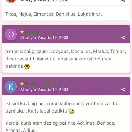
Atrašyta
Vasario 18, 2008
Titas, Nojus, Eimantas, Danielius, Lukas ir t.t.
oksana
2
Atrašyta
Vasario 19, 2008
o man labai grazus- Dovydas, Danielius, Marius, Tomas,
Ricardas ir t.t. kai kurie labai seni vardai,bet man
paitinka
kicule
104
Atrašyta
Vasario 19, 2008
Iki siol kazkaip nera man kokio nor favoritinio vardo
berniukui, kuris labai patiktu
Vardai kurie man tiesiog patinka Advinas, Denisas,
Aronas, Arijus.