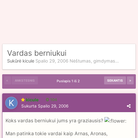
Vardas berniukui
Sukūrė
kicule
Spalio 29, 2006
Nėštumas, gimdymas...
ANKSTESNIS
SEKANTIS
Puslapis 1 iš 2
kicule
104
Sukurta
Spalio 29, 2006
Koks vardas berniukui jums yra graziausis?
Man patinka tokie vardai kaip Arnas, Aronas,