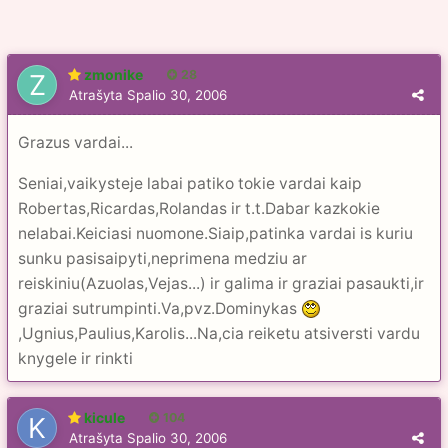
zmonike
28
Atrašyta
Spalio 30, 2006
Grazus vardai...
Seniai,vaikysteje labai patiko tokie vardai kaip
Robertas,Ricardas,Rolandas ir t.t.Dabar kazkokie
nelabai.Keiciasi nuomone.Siaip,patinka vardai is kuriu
sunku pasisaipyti,neprimena medziu ar
reiskiniu(Azuolas,Vejas...) ir galima ir graziai pasaukti,ir
graziai sutrumpinti.Va,pvz.Dominykas
,Ugnius,Paulius,Karolis...Na,cia reiketu atsiversti vardu
knygele ir rinkti
kicule
104
Atrašyta
Spalio 30, 2006