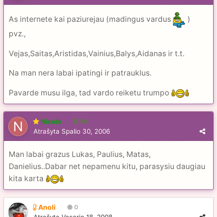
As internete kai paziurejau (madingus vardus
)
pvz.,
Vejas,Saitas,Aristidas,Vainius,Balys,Aidanas ir t.t.
Na man nera labai ipatingi ir patrauklus.
Pavarde musu ilga, tad vardo reiketu trumpo
Nicole
56
Atrašyta
Spalio 30, 2006
Man labai grazus Lukas, Paulius, Matas,
Danielius..Dabar net nepamenu kitu, parasysiu daugiau
kita karta
Anoli
0