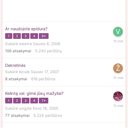
Ar naudojote epidura?
1
2
3
4
9
Kovo
Sukūrė
ewerra
Sausio 6, 2006
16,
106
atsakymai
5.240
peržiūrų
2011
Dekretinės
Sukūrė
kicule
Sausio 17, 2007
Sausio
8
atsakymai
618
peržiūros
3,
2011
Kelintą val. gimė jūsų mažyliai?
1
2
3
4
7
Gruodži
Sukūrė
uogyte
Kovo 18, 2005
10,
77
atsakymai
5.224
peržiūros
2010