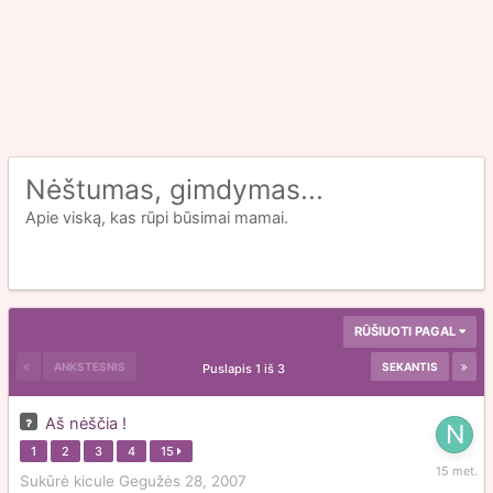
Nėštumas, gimdymas...
Apie viską, kas rūpi būsimai mamai.
RŪŠIUOTI PAGAL
ANKSTESNIS
SEKANTIS
Puslapis 1 iš 3
Aš nėščia !
1
2
3
4
15
Balandž
Sukūrė
kicule
Gegužės 28, 2007
27,