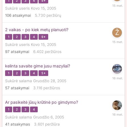
1
2
3
4
9
Gruodži
Sukūrė
useris
Kovo 15, 2005
10,
106
atsakymai
5.730
peržiūrų
2010
2 vaikas - po kiek metų planuoti?
1
2
3
4
9
Gruodži
Sukūrė
useris
Kovo 15, 2005
10,
97
atsakymai
6.402
peržiūros
2010
kelinta savaite gime jusu mazyliai?
1
2
3
4
5
Kovo
Sukūrė
salama
Gruodžio 28, 2005
23,
57
atsakymai
3.116
peržiūros
2010
Ar pasikeitė jūsų krūtinė po gimdymo?
1
2
3
4
Lapkriči
Sukūrė
salama
Gruodžio 6, 2005
16,
41
atsakymas
3.601
peržiūra
2009