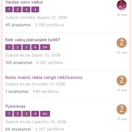
Vardas savo vaikui
1
2
3
4
Gruodži
Sukūrė
zmonike
Vasario 21, 2006
10,
45
atsakymai
3.095
peržiūros
2010
Kiek vaikų planuojate turėti?
1
2
3
4
9
Gruodži
Sukūrė
kicule
Spalio 10, 2006
10,
105
atsakymai
6.281
peržiūra
2010
Kokio maisto reikia vengti nėščiosioms
Sukūrė
kicule
Gruodžio 17, 2006
Gruodži
1
atsakymas
496
peržiūros
10,
2010
Pykinimas
1
2
3
4
6
Gruodži
Sukūrė
kicule
Lapkričio 14, 2006
10,
64
atsakymai
3.207
peržiūros
2010