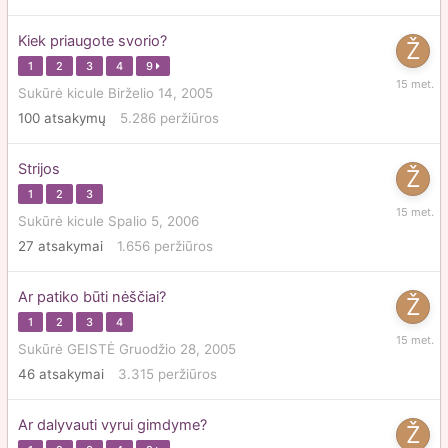
Kiek priaugote svorio?
1
2
3
4
9
Gruodži
Sukūrė
kicule
Birželio 14, 2005
10,
100
atsakymų
5.286
peržiūros
2010
Strijos
1
2
3
Gruodži
Sukūrė
kicule
Spalio 5, 2006
10,
27
atsakymai
1.656
peržiūros
2010
Ar patiko būti nėščiai?
1
2
3
4
Gruodži
Sukūrė
GEISTĖ
Gruodžio 28, 2005
10,
46
atsakymai
3.315
peržiūros
2010
Ar dalyvauti vyrui gimdyme?