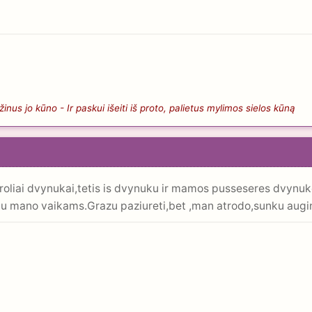
nus jo kūno - Ir paskui išeiti iš proto, palietus mylimos sielos kūną
oliai dvynukai,tetis is dvynuku ir mamos pusseseres dvynuk
u mano vaikams.Grazu paziureti,bet ,man atrodo,sunku auginti.