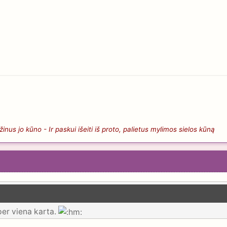
nus jo kūno - Ir paskui išeiti iš proto, palietus mylimos sielos kūną
 per viena karta.