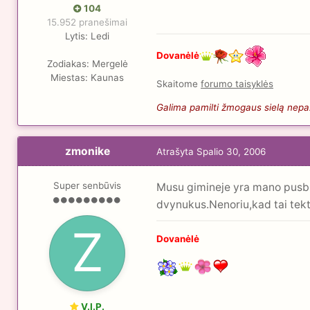
104
15.952 pranešimai
Lytis:
Ledi
Dovanėlė
Zodiakas:
Mergelė
Miestas:
Kaunas
Skaitome
forumo taisyklės
Galima pamilti žmogaus sielą nepaži
zmonike
Atrašyta
Spalio 30, 2006
Super senbūvis
Musu gimineje yra mano pusbr
dvynukus.Nenoriu,kad tai tekt
Dovanėlė
V.I.P.