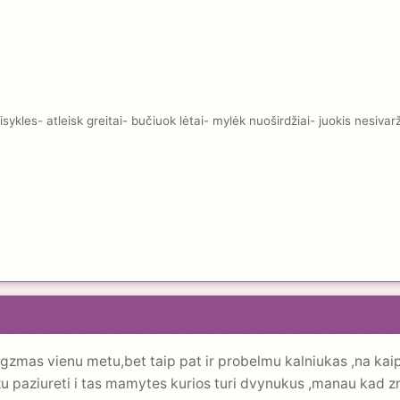
kles- atleisk greitai- bučiuok lėtai- mylėk nuoširdžiai- juokis nesivar
gzmas vienu metu,bet taip pat ir probelmu kalniukas ,na kai
 paziureti i tas mamytes kurios turi dvynukus ,manau kad zm