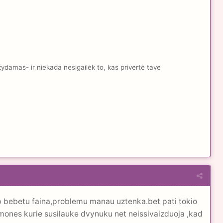
žydamas- ir niekada nesigailėk to, kas privertė tave
p bebetu faina,problemu manau uztenka.bet pati tokio
ones kurie susilauke dvynuku net neissivaizduoja ,kad