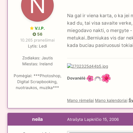
Na gal ir viena karta, o ka jei
kad du, tai visa savaite verke
V.I.P.
miegodavo nakti, o mergyte - d
56
metukai..Berniukas vis dar neka
10.265 pranešimai
kada buciau pasiruosusi tokiai
Lytis:
Ledi
Zodiakas:
Jautis
Miestas:
Ireland
Pomėgiai:
***Photoshop,
Dovanėlė
Digital Scrapbooking,
nuotraukos, muzika***
Mano rėmeliai
Mano kalendoriai
Šv
neila
Atrašyta
Lapkričio 15, 2006