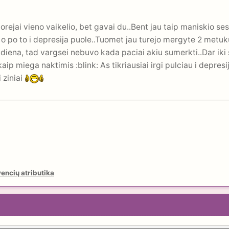
 norejai vieno vaikelio, bet gavai du..Bent jau taip maniskio se
, o po to i depresija puole..Tuomet jau turejo mergyte 2 metuk
iena, tad vargsei nebuvo kada paciai akiu sumerkti..Dar iki s
ip miega naktimis :blink: As tikriausiai irgi pulciau i depres
 ziniai
encių atributika