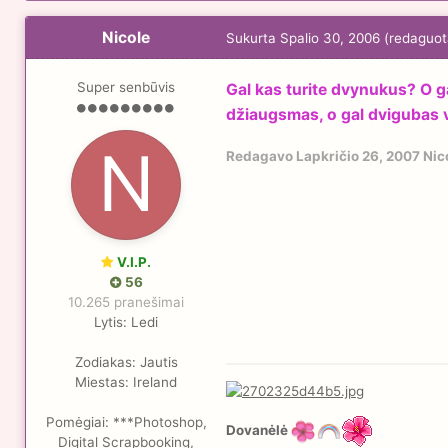
Nicole
Sukurta
Spalio 30, 2006
(redaguot
Super senbūvis
Gal kas turite dvynukus? O ga
džiaugsmas, o gal dvigubas v
Redagavo
Lapkričio 26, 2007
Nic
V.I.P.
56
10.265 pranešimai
Lytis:
Ledi
Zodiakas:
Jautis
Miestas:
Ireland
Pomėgiai:
***Photoshop,
Dovanėlė
Digital Scrapbooking,