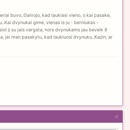
seriai buvo..Galvojo, kad laukiasi vieno, o kai pasake,
u..Kai dvynukai gime, vienas is ju - berniukas -
iol ji su jais vargsta, nors dvynukams jau beveik 8
ija, jei man pasakytu, kad laukiuosi dvynuku..Kazin, ar