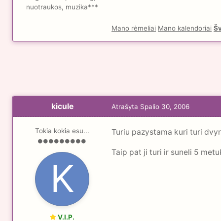
nuotraukos, muzika***
Mano rėmeliai
Mano kalendoriai
Šv
kicule
Atrašyta
Spalio 30, 2006
Tokia kokia esu...
Turiu pazystama kuri turi dvy
Taip pat ji turi ir suneli 5 me
V.I.P.