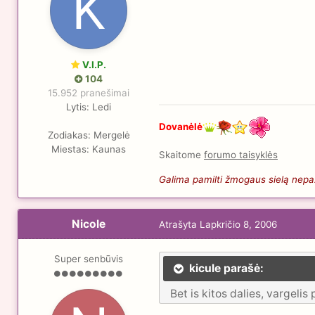
V.I.P.
104
15.952 pranešimai
Lytis:
Ledi
Dovanėlė
Zodiakas:
Mergelė
Miestas:
Kaunas
Skaitome
forumo taisyklės
Galima pamilti žmogaus sielą nepaži
Nicole
Atrašyta
Lapkričio 8, 2006
Super senbūvis
kicule parašė:
Bet is kitos dalies, vargelis