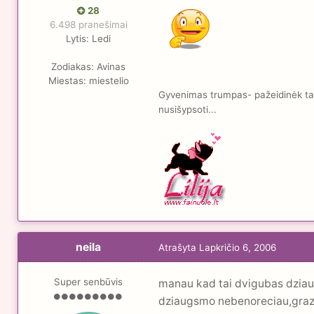
28
6.498 pranešimai
Lytis:
Ledi
Zodiakas:
Avinas
Miestas:
miestelio
Gyvenimas trumpas- pažeidinėk taisy
nusišypsoti...
neila
Atrašyta
Lapkričio 6, 2006
Super senbūvis
manau kad tai dvigubas dziau
dziaugsmo nebenoreciau,grazu