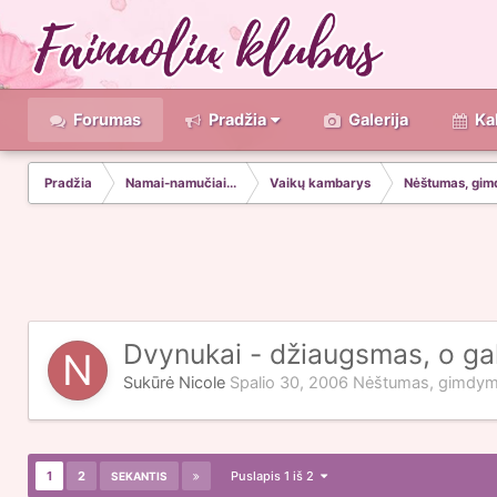
Forumas
Pradžia
Galerija
Ka
Pradžia
Namai-namučiai...
Vaikų kambarys
Nėštumas, gim
Dvynukai - džiaugsmas, o ga
Sukūrė
Nicole
Spalio 30, 2006
Nėštumas, gimdyma
1
2
Puslapis 1 iš 2
SEKANTIS