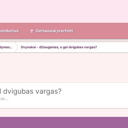
lendorius
Geriausiai įvertinti
dymas...
Dvynukai - džiaugsmas, o gal dvigubas vargas?
l dvigubas vargas?
s...