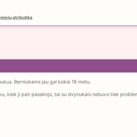
encių atributika
nukus. Berniukams jau gal kokie 18 metu.
tuku, kiek ji pati pasakojo, tai su dvynukais nebuvo tiek probl