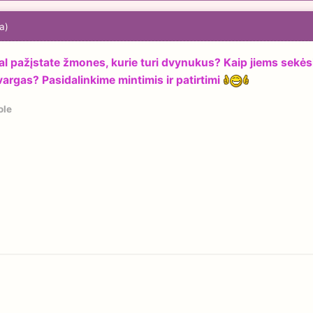
a)
l pažįstate žmones, kurie turi dvynukus? Kaip jiems sekėsi g
argas? Pasidalinkime mintimis ir patirtimi
ole