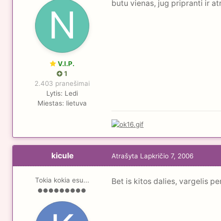
butu vienas, jug pripranti ir a
V.I.P.
1
2.403 pranešimai
Lytis:
Ledi
Miestas:
lietuva
kicule
Atrašyta
Lapkričio 7, 2006
Tokia kokia esu...
Bet is kitos dalies, vargelis p