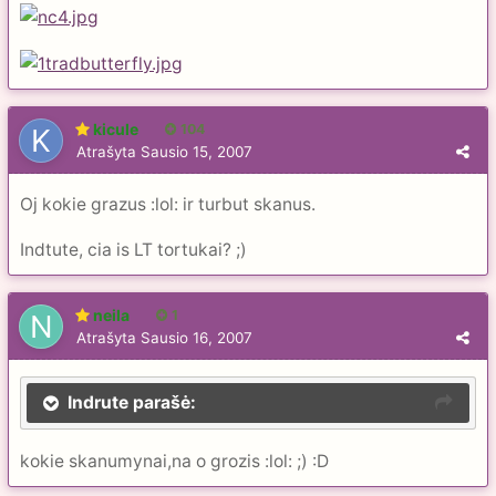
kicule
104
Atrašyta
Sausio 15, 2007
Oj kokie grazus :lol: ir turbut skanus.
Indtute, cia is LT tortukai? ;)
neila
1
Atrašyta
Sausio 16, 2007
Indrute parašė:
kokie skanumynai,na o grozis :lol: ;) :D