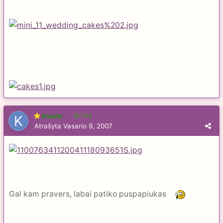
kicule
104
Atrašyta
Vasario 9, 2007
Gal kam pravers, labai patiko puspapiukas