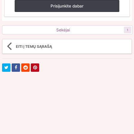
Prisijunkite dabar
Sekėjai
1
EITI Į TEMŲ SĄRAŠĄ