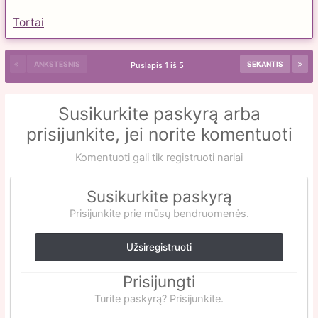
Tortai
ANKSTESNIS
SEKANTIS
Puslapis 1 iš 5
Susikurkite paskyrą arba
prisijunkite, jei norite komentuoti
Komentuoti gali tik registruoti nariai
Susikurkite paskyrą
Prisijunkite prie mūsų bendruomenės.
Užsiregistruoti
Prisijungti
Turite paskyrą? Prisijunkite.