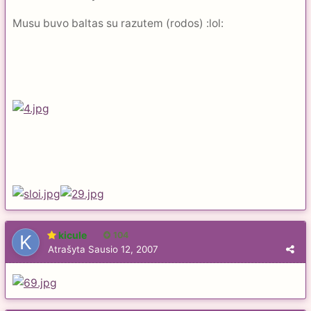
Musu buvo baltas su razutem (rodos) :lol:
kicule
104
Atrašyta
Sausio 12, 2007