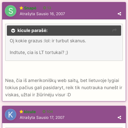
Snapė
13
Atrašyta
Sausio 16, 2007
kicule parašė:
Oj kokie grazus :lol: ir turbut skanus.
Indtute, cia is LT tortukai? ;)
Nea, čia iš amerikoniškų web saitų, bet lietuvoje lygiai
tokius pačius gali pasidaryt, reik tik nuotrauka nunešt ir
viskas, užtai ir žiūrinėju visur :D
kicule
104
Atrašyta
Sausio 17, 2007