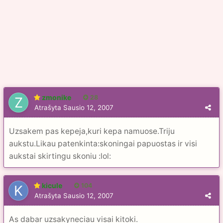
zmonike
28
Atrašyta
Sausio 12, 2007
Uzsakem pas kepeja,kuri kepa namuose.Triju
aukstu.Likau patenkinta:skoningai papuostas ir visi
aukstai skirtingu skoniu :lol:
kicule
104
Atrašyta
Sausio 12, 2007
As dabar uzsakyneciau visai kitoki.