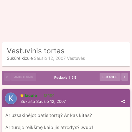
Vestuvinis tortas
Sukūrė
kicule
Sausio 12, 2007
Vestuvės
ANKSTESNIS
SEKANTIS
Puslapis 1 iš 5
kicule
104
Sukurta
Sausio 12, 2007
Ar užsakinėjot patis tortą? Ar kas kitas?
Ar turėjo reikšmę kaip jis atrodys? :wub1: