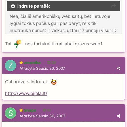
Indrute parašė:
Nea, čia iš amerikoniškų web saitų, bet lietuvoje
lygiai tokius pačius gali pasidaryt, reik tik
nuotrauka nunešt ir viskas, užtai ir žiūrinėju visur :D
Tai
nes tortukai tikrai labai grazus :wub1:
zmonike
28
Atrašyta
Sausio 26, 2007
Gal pravers Indrutei...
http://www.bijola.lt/
Snapė
13
Atrašyta
Sausio 30, 2007