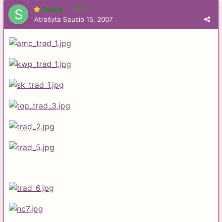
Snapė
13
Atrašyta
Sausio 15, 2007