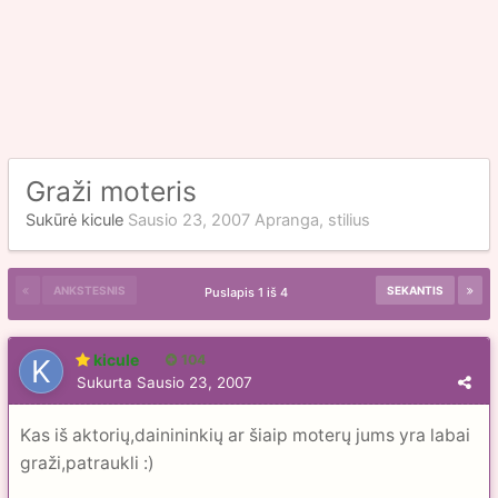
Graži moteris
Sukūrė
kicule
Sausio 23, 2007
Apranga, stilius
ANKSTESNIS
SEKANTIS
Puslapis 1 iš 4
kicule
104
Sukurta
Sausio 23, 2007
Kas iš aktorių,dainininkių ar šiaip moterų jums yra labai
graži,patraukli :)