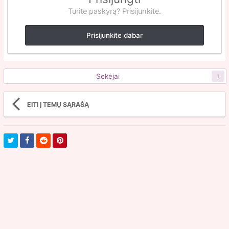
Turite paskyrą? Prisijunkite.
Prisijunkite dabar
Sekėjai
1
EITI Į TEMŲ SĄRAŠĄ