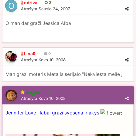
odriva
2
Atrašyta
Sausio 24, 2007
O man dar graži Jessica Alba
LinaR.
0
Atrašyta
Kovo 10, 2008
Man grazi moteris Meta is serijalo ''Nekviesta meile ,,
uogyte
3
Atrašyta
Kovo 10, 2008
Jennifer Love , labai grazi sypsena ir akys