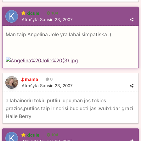
kicule
104
Atrašyta
Sausio 23, 2007
Man taip Angelina Jole yra labai simpatiska :)
mama
0
Atrašyta
Sausio 23, 2007
a labainoriu tokiu putliu lupu,man jos tokios
grazios,putlios taip ir norisi buciuoti jas :wub1:dar grazi
Halle Berry
kicule
104