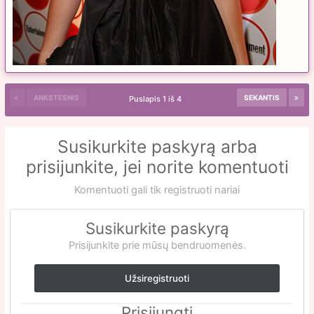
ANKSTESNIS
SEKANTIS
Puslapis 1 iš 4
Susikurkite paskyrą arba
prisijunkite, jei norite komentuoti
Komentuoti gali tik registruoti nariai
Susikurkite paskyrą
Prisijunkite prie mūsų bendruomenės.
Užsiregistruoti
Prisijungti