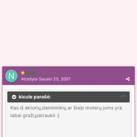
neila
1
Atrašyta
Sausio 23, 2007
kicule parašė:
Kas iš aktorių,dainininkių ar šiaip moterų jums yra
labai graži,patraukli :)