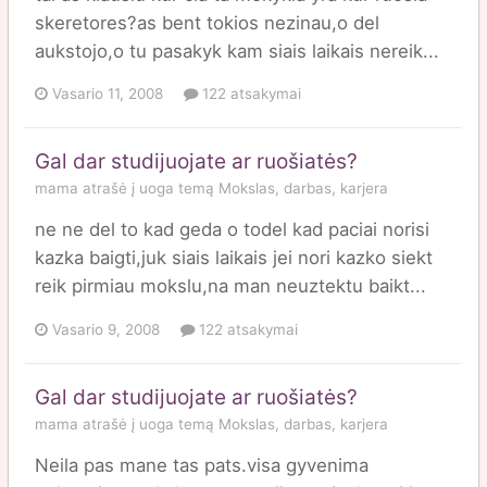
skeretores?as bent tokios nezinau,o del
aukstojo,o tu pasakyk kam siais laikais nereik...
Vasario 11, 2008
122 atsakymai
Gal dar studijuojate ar ruošiatės?
mama
atrašė į
uoga
temą
Mokslas, darbas, karjera
ne ne del to kad geda o todel kad paciai norisi
kazka baigti,juk siais laikais jei nori kazko siekt
reik pirmiau mokslu,na man neuztektu baikt...
Vasario 9, 2008
122 atsakymai
Gal dar studijuojate ar ruošiatės?
mama
atrašė į
uoga
temą
Mokslas, darbas, karjera
Neila pas mane tas pats.visa gyvenima