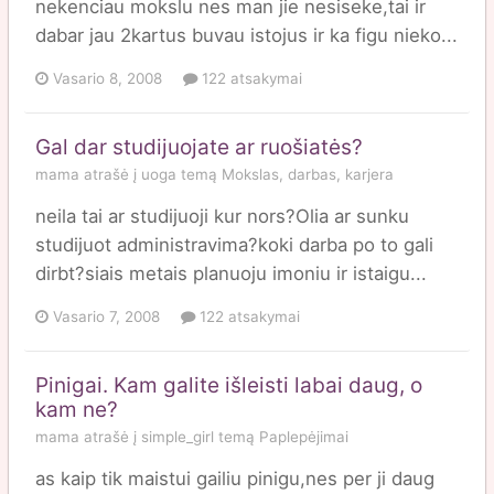
nekenciau mokslu nes man jie nesiseke,tai ir
dabar jau 2kartus buvau istojus ir ka figu nieko...
Vasario 8, 2008
122 atsakymai
Gal dar studijuojate ar ruošiatės?
mama
atrašė į
uoga
temą
Mokslas, darbas, karjera
neila tai ar studijuoji kur nors?Olia ar sunku
studijuot administravima?koki darba po to gali
dirbt?siais metais planuoju imoniu ir istaigu...
Vasario 7, 2008
122 atsakymai
Pinigai. Kam galite išleisti labai daug, o
kam ne?
mama
atrašė į
simple_girl
temą
Paplepėjimai
as kaip tik maistui gailiu pinigu,nes per ji daug