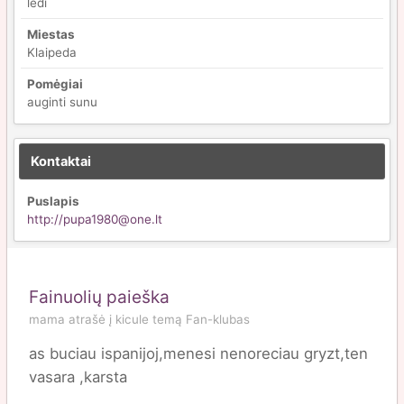
ledi
Miestas
Klaipeda
Pomėgiai
auginti sunu
Kontaktai
Puslapis
http://pupa1980@one.lt
Fainuolių paieška
mama
atrašė į
kicule
temą
Fan-klubas
as buciau ispanijoj,menesi nenoreciau gryzt,ten
vasara ,karsta