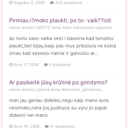
Gegužės 6, 2008
433 atsakymai
Pirmiau i?moko plaukti, po to- vaik??ioti
mama
atrašė į
GEISTĖ
temą
Vaiko ankstyvasis ugdymas
as noriu savo vaika vest i baseina kad ismoktu
plaukt,bet bijau,kaip pas mus prieziura ne kokia
zinau kad sesesiu namie ir galvosiu ar...
Kovo 17, 2008
8 atsakymai
Ar pasikeitė jūsų krūtinė po gimdymo?
mama
atrašė į
salama
temą
Nėštumas, gimdymas...
man jau geriau dideles,negu kaip mano isvis
nesimato,nera jos,juokiuos su vyru jo papai
didesni nei mano
Kovo 14, 2008
41 atsakymas