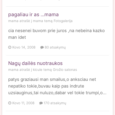
pagaliau ir as ...mama
mama
atrašė į
mama
temą
Fotogalerija
cia nesenei buvom prie juros ,na nebeina kazko
man idet
Kovo 14, 2008
80 atsakymų
Nagų dailės nuotraukos
mama
atrašė į
kicule
temą
Grožio salonas
patys graziausi man smailus,o anksciau net
nepatiko tokie,buvau kaip pas indrute
uzsiauginus,tai nuluzo,dabar vel tokie trumpi,o...
Kovo 11, 2008
170 atsakymų