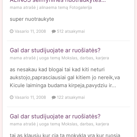
mama
atrašė į
alinaema
temą
Fotogalerija
super nuotraukyte
Vasario 11, 2008
512 atsakymai
Gal dar studijuojate ar ruošiatės?
mama
atrašė į
uoga
temą
Mokslas, darbas, karjera
as nesakau kad blogai tai kad kiti neturi
aukstojo,paprasciausiai gal kitiem jo nereik,va
Kicule laiminga budama kirpeja,pavydziu ir...
Vasario 11, 2008
122 atsakymai
Gal dar studijuojate ar ruošiatės?
mama
atrašė į
uoga
temą
Mokslas, darbas, karjera
tai as klausiu kur cia ta mokykla yra kur ruosia