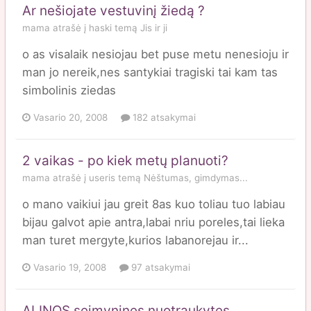
Ar nešiojate vestuvinį žiedą ?
mama
atrašė į
haski
temą
Jis ir ji
o as visalaik nesiojau bet puse metu nenesioju ir
man jo nereik,nes santykiai tragiski tai kam tas
simbolinis ziedas
Vasario 20, 2008
182 atsakymai
2 vaikas - po kiek metų planuoti?
mama
atrašė į
useris
temą
Nėštumas, gimdymas...
o mano vaikiui jau greit 8as kuo toliau tuo labiau
bijau galvot apie antra,labai nriu poreles,tai lieka
man turet mergyte,kurios labanorejau ir...
Vasario 19, 2008
97 atsakymai
ALINOS seimynines nuotraukytes...