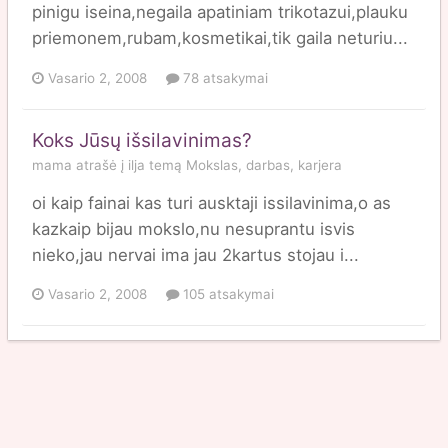
pinigu iseina,negaila apatiniam trikotazui,plauku
priemonem,rubam,kosmetikai,tik gaila neturiu...
Vasario 2, 2008
78 atsakymai
Koks Jūsų išsilavinimas?
mama
atrašė į
ilja
temą
Mokslas, darbas, karjera
oi kaip fainai kas turi ausktaji issilavinima,o as
kazkaip bijau mokslo,nu nesuprantu isvis
nieko,jau nervai ima jau 2kartus stojau i...
Vasario 2, 2008
105 atsakymai