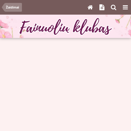
Žaidimai