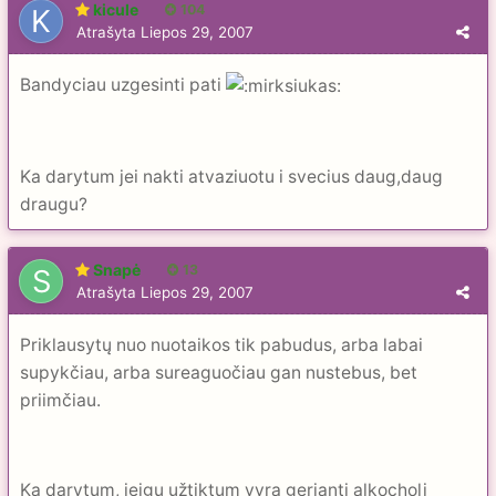
kicule
104
Atrašyta
Liepos 29, 2007
Bandyciau uzgesinti pati
Ka darytum jei nakti atvaziuotu i svecius daug,daug
draugu?
Snapė
13
Atrašyta
Liepos 29, 2007
Priklausytų nuo nuotaikos tik pabudus, arba labai
supykčiau, arba sureaguočiau gan nustebus, bet
priimčiau.
Ką darytum, jeigu užtiktum vyrą geriantį alkocholį