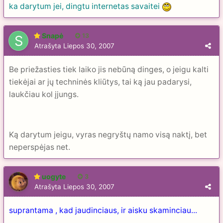
ka darytum jei, dingtu internetas savaitei
Snapė
13
Atrašyta
Liepos 30, 2007
Be priežasties tiek laiko jis nebūną dinges, o jeigu kalti
tiekėjai ar jų techninės kliūtys, tai ką jau padarysi,
laukčiau kol įjungs.
Ką darytum jeigu, vyras negryštų namo visą naktį, bet
neperspėjas net.
uogyte
3
Atrašyta
Liepos 30, 2007
suprantama , kad jaudinciaus, ir aisku skaminciau...