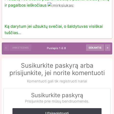
ir pagalbos ieškočiaus
Ką darytum jei užsuktų svečiai, o šaldytuvas visiškai
tuščias...
ANKSTESNIS
SEKANTIS
Puslapis 1 iš 8
Susikurkite paskyrą arba
prisijunkite, jei norite komentuoti
Komentuoti gali tik registruoti nariai
Susikurkite paskyrą
Prisijunkite prie mūsų bendruomenės.
Užsiregistruoti