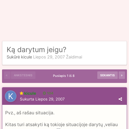
Ką darytum jeigu?
Sukūrė
kicule
Liepos 29, 2007
Žaidimai
ANKSTESNIS
SEKANTIS
Puslapis 1 iš 8
kicule
104
Sukurta
Liepos 29, 2007
Pvz., aš rašau situacija.
Kitas turi atsakyti ką tokioje situacijoje darytų ,veliau