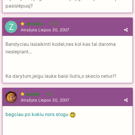
pasislėpusį?
zmonike
28
Atrašyta
Liepos 30, 2007
Bandyciau issiaikinti kodel,nes kol kas tai daroma
neslepiant...
Ka darytum,jeigu lauke baisi liutis,o skecio neturi?
uogyte
3
Atrašyta
Liepos 30, 2007
begciau po kokiu nors stogu