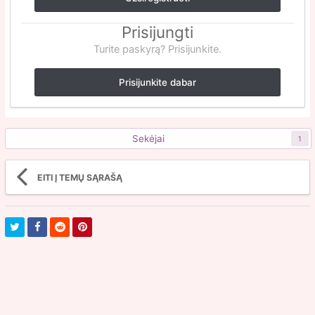
Prisijungti
Turite paskyrą? Prisijunkite.
Prisijunkite dabar
Sekėjai
1
EITI Į TEMŲ SĄRAŠĄ