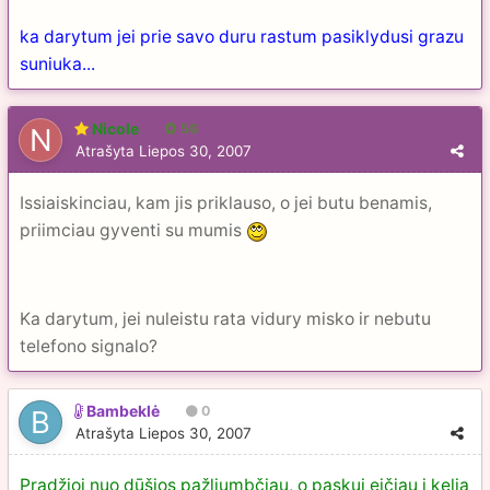
ka darytum jei prie savo duru rastum pasiklydusi grazu
suniuka...
Nicole
56
Atrašyta
Liepos 30, 2007
Issiaiskinciau, kam jis priklauso, o jei butu benamis,
priimciau gyventi su mumis
Ka darytum, jei nuleistu rata vidury misko ir nebutu
telefono signalo?
Bambeklė
0
Atrašyta
Liepos 30, 2007
Pradžioj nuo dūšios pažliumbčiau, o paskui eičiau į kelią