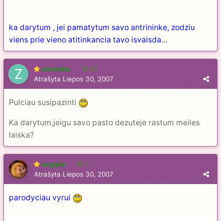
ka darytum , jei pamatytum savo antrininke, zodziu
viens prie vieno atitinkancia tavo isvaisda...
zmonike
28
Atrašyta
Liepos 30, 2007
Pulciau susipazinti
Ka darytum,jeigu savo pasto dezuteje rastum meiles
laiska?
uogyte
3
Atrašyta
Liepos 30, 2007
parodyciau vyrui