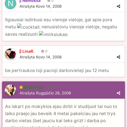
Nemoksa
0
Atrašyta
Kovo 14, 2008
Ilgiausiai isdirbusi esu vienoje vietoje, gal apie pora
metu
nenusistoviu vienoje vietoje, negaliu
saves realizuoti
LinaR.
0
Atrašyta
Kovo 14, 2008
be pertraukos toji pacioji darbovieteji jau 12 metu
Butaforija
1
Atrašyta
Rugpjūčio 28, 2008
As iskart po mokyklos ejau dirbt ir studijuot tai nuo to
laiko praejo jau beveik 4 metai pakeiciau jau net trys
darbo vietas (bet jauciu kai teks grizt i darba po