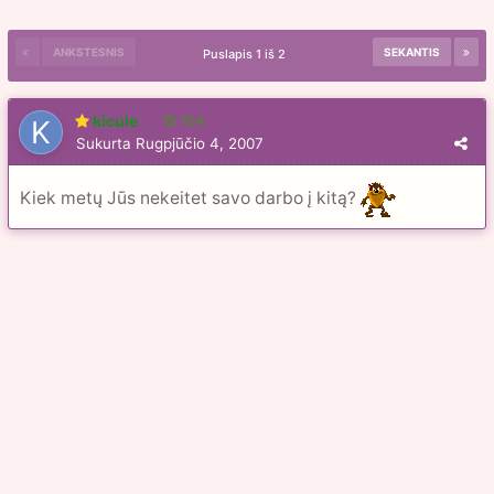
ANKSTESNIS
SEKANTIS
Puslapis 1 iš 2
kicule
104
Sukurta
Rugpjūčio 4, 2007
Kiek metų Jūs nekeitet savo darbo į kitą?