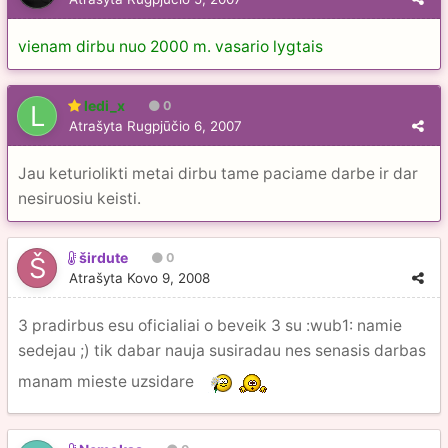
vienam dirbu nuo 2000 m. vasario lygtais
ledi_x
0
Atrašyta
Rugpjūčio 6, 2007
Jau keturiolikti metai dirbu tame paciame darbe ir dar
nesiruosiu keisti.
širdute
0
Atrašyta
Kovo 9, 2008
3 pradirbus esu oficialiai o beveik 3 su :wub1: namie
sedejau ;) tik dabar nauja susiradau nes senasis darbas
manam mieste uzsidare