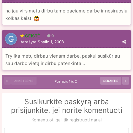
na jau virs metu dirbu tame paciame darbe ir nesiruosiu
kolkas keisti
GEISTĖ
0
Atrašyta
Spalio 1, 2008
Trylika metų dirbau vienam darbe, paskui susikūriau
sau darbo vietą ir dirbu patenkinta...
ANKSTESNIS
SEKANTIS
Puslapis 1 iš 2
Susikurkite paskyrą arba
prisijunkite, jei norite komentuoti
Komentuoti gali tik registruoti nariai