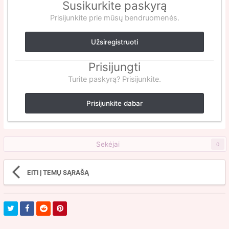
Susikurkite paskyrą
Prisijunkite prie mūsų bendruomenės.
Užsiregistruoti
Prisijungti
Turite paskyrą? Prisijunkite.
Prisijunkite dabar
Sekėjai
0
EITI Į TEMŲ SĄRAŠĄ