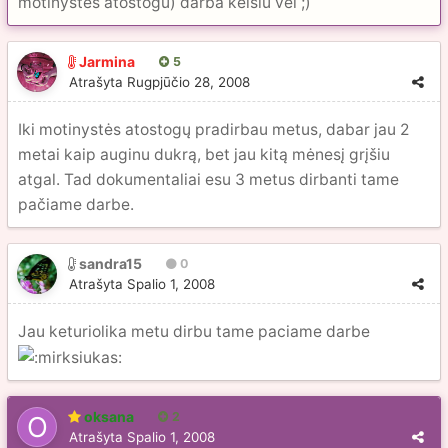
motinystes atostogu) darba keisiu vel ;)
Jarmina
5
Atrašyta
Rugpjūčio 28, 2008
Iki motinystės atostogų pradirbau metus, dabar jau 2
metai kaip auginu dukrą, bet jau kitą mėnesį grįšiu
atgal. Tad dokumentaliai esu 3 metus dirbanti tame
pačiame darbe.
sandra15
0
Atrašyta
Spalio 1, 2008
Jau keturiolika metu dirbu tame paciame darbe
oksana
2
Atrašyta
Spalio 1, 2008