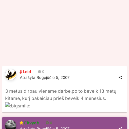
Leid
0
Atrašyta
Rugpjūčio 5, 2007
3 metus dirbau viename darbe,po to beveik 13 metų
kitame, kurį pakeičiau prieš beveik 4 mėnesius.
Eitvydė
6
Atrašyta
Rugpjūčio 5, 2007