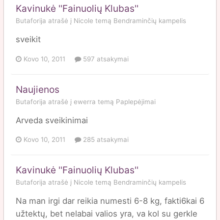
Kavinukė ''Fainuolių Klubas''
Butaforija
atrašė į
Nicole
temą
Bendraminčių kampelis
sveikit
Kovo 10, 2011
597 atsakymai
Naujienos
Butaforija
atrašė į
ewerra
temą
Paplepėjimai
Arveda sveikinimai
Kovo 10, 2011
285 atsakymai
Kavinukė ''Fainuolių Klubas''
Butaforija
atrašė į
Nicole
temą
Bendraminčių kampelis
Na man irgi dar reikia numesti 6-8 kg, fakti6kai 6
užtektų, bet nelabai valios yra, va kol su gerkle