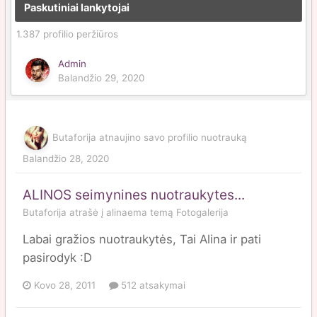
Paskutiniai lankytojai
1.387 profilio peržiūros
Admin
Balandžio 29, 2020
Butaforija
atnaujino savo profilio nuotrauką
Balandžio 28, 2020
ALINOS seimynines nuotraukytes...
Butaforija
atrašė į
alinaema
temą
Fotogalerija
Labai gražios nuotraukytės, Tai Alina ir pati
pasirodyk :D
Kovo 28, 2011
512 atsakymai