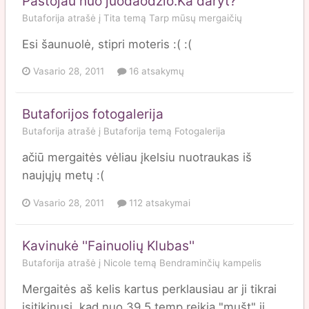
Pastojau nuo juodaodzio.Ka daryt?
Butaforija
atrašė į
Tita
temą
Tarp mūsų mergaičių
Esi šaunuolė, stipri moteris :( :(
Vasario 28, 2011
16 atsakymų
Butaforijos fotogalerija
Butaforija
atrašė į
Butaforija
temą
Fotogalerija
ačiū mergaitės vėliau įkelsiu nuotraukas iš
naujųjų metų :(
Vasario 28, 2011
112 atsakymai
Kavinukė ''Fainuolių Klubas''
Butaforija
atrašė į
Nicole
temą
Bendraminčių kampelis
Mergaitės aš kelis kartus perklausiau ar ji tikrai
įsitikinusi, kad nuo 39,5 temp reikia "mušt" ji