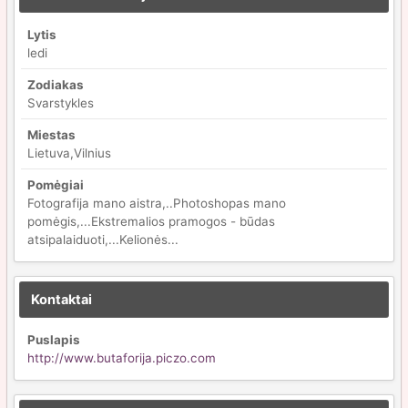
Lytis
ledi
Zodiakas
Svarstykles
Miestas
Lietuva,Vilnius
Pomėgiai
Fotografija mano aistra,..Photoshopas mano
pomėgis,...Ekstremalios pramogos - būdas
atsipalaiduoti,...Kelionės...
Kontaktai
Puslapis
http://www.butaforija.piczo.com