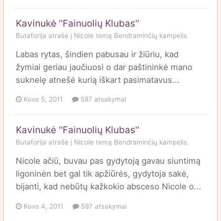
Kavinukė ''Fainuolių Klubas''
Butaforija
atrašė į
Nicole
temą
Bendraminčių kampelis
Labas rytas, šindien pabusau ir žiūriu, kad
žymiai geriau jaučiuosi o dar paštininkė mano
suknelę atnešė kurią iškart pasimatavus...
Kovo 5, 2011
597 atsakymai
Kavinukė ''Fainuolių Klubas''
Butaforija
atrašė į
Nicole
temą
Bendraminčių kampelis
Nicole ačiū, buvau pas gydytoją gavau siuntimą
ligoninėn bet gal tik apžiūrės, gydytoja sakė,
bijanti, kad nebūtų kažkokio absceso Nicole o...
Kovo 4, 2011
597 atsakymai