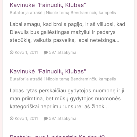
Kavinukė ''Fainuolių Klubas''
Butaforija
atrašė į
Nicole
temą
Bendraminčių kampelis
Labai smagu, kad brolis pagijo, ir aš viliuosi, kad
Dievulis bus gailėstingas mažyliui ir padarys
stebūklą, vaikutis pasveiks, labai neteisinga...
Kovo 1, 2011
597 atsakymai
Kavinukė ''Fainuolių Klubas''
Butaforija
atrašė į
Nicole
temą
Bendraminčių kampelis
Labas rytas perskaičiau gydytojos nuomonę ir ji
man priimtina, bet mūsų gydytojos nuomonės
kategoriškai nepriimu :unsure: aš žinok...
Kovo 1, 2011
597 atsakymai