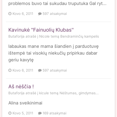
problemos buvo tai sukudau truputuka Gal ryt...
Kovo 6, 2011
597 atsakymai
Kavinukė ''Fainuolių Klubas''
Butaforija
atrašė į
Nicole
temą
Bendraminčių kampelis
labaukas mane mama šiandien į parduotuvę
ištempė tai visokių niekučių pripirkau dabar
geriu kavytę
Kovo 6, 2011
597 atsakymai
Aš nėščia !
Butaforija
atrašė į
kicule
temą
Nėštumas, gimdymas...
Alina sveikinimai
Kovo 5, 2011
169 atsakymai