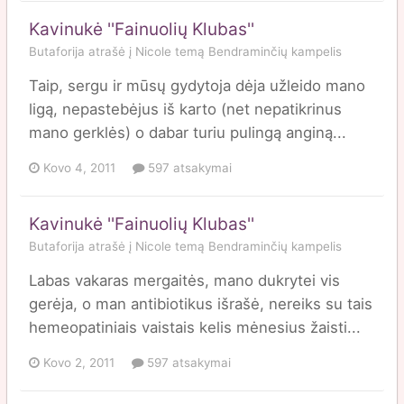
Kavinukė ''Fainuolių Klubas''
Butaforija
atrašė į
Nicole
temą
Bendraminčių kampelis
Taip, sergu ir mūsų gydytoja dėja užleido mano
ligą, nepastebėjus iš karto (net nepatikrinus
mano gerklės) o dabar turiu pulingą anginą...
Kovo 4, 2011
597 atsakymai
Kavinukė ''Fainuolių Klubas''
Butaforija
atrašė į
Nicole
temą
Bendraminčių kampelis
Labas vakaras mergaitės, mano dukrytei vis
gerėja, o man antibiotikus išrašė, nereiks su tais
hemeopatiniais vaistais kelis mėnesius žaisti...
Kovo 2, 2011
597 atsakymai