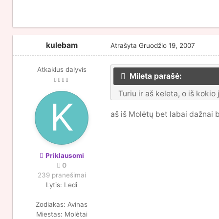
kulebam
Atrašyta
Gruodžio 19, 2007
Atkaklus dalyvis
Mileta parašė:
Turiu ir aš keleta, o iš kokio 
aš iš Molėtų bet labai dažnai b
Priklausomi
0
239 pranešimai
Lytis:
Ledi
Zodiakas:
Avinas
Miestas:
Molėtai