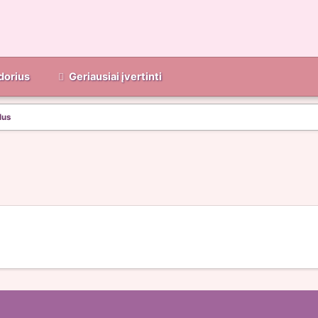
dorius
Geriausiai įvertinti
lus