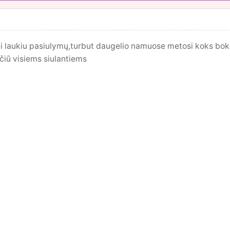
ai laukiu pasiulymų,turbut daugelio namuose metosi koks bokal
ačiū visiems siulantiems