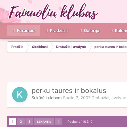
Forumas
Pradžia
Galerija
Kalen
Pradžia
Skelbimai
Drabužiai, avalynė
perku taures ir boka
perku taures ir bokalus
Sukūrė
kulebam
Spalio 3, 2007
Drabužiai, avalynė
1
2
3
Puslapis 1 iš 3
SEKANTIS