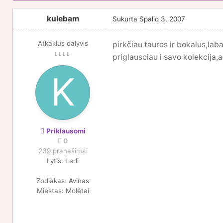
kulebam
Sukurta
Spalio 3, 2007
Atkaklus dalyvis
pirkčiau taures ir bokalus,lab
priglausciau i savo kolekcija,
Priklausomi
0
239 pranešimai
Lytis:
Ledi
Zodiakas:
Avinas
Miestas:
Molėtai